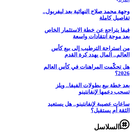
وجهة محمد صلاح النهائية بعد ليفربول..
تفاصيل كاملة
فيفا يتراجع عن خطة الاستثمار الخاص
بعد موجة انتقادات واسعة
من استراحة الترطيب إلى بيع كأس
العالم.. المال يهدد كرة القدم
هل تحكّمت المراهنات في كأس العالم
2026؟
بعد خطة بيع بطولات الفيفا.. ويلز
تسحب دعمها لإنفانتينو
ساعات عصيبة لإنفانتينو.. هل يستعيد
الثقة أم يستقيل؟
السلاسل