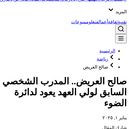
المزيد
تقنية
ثقافة
أعمال
فن
علوم
منوعات
الرئيسية
رياضة
صالح العريض
صالح العريض.. المدرب الشخصي
السابق لولي العهد يعود لدائرة
الضوء
يناير ١, ٢٠٢٥
شارك المقال