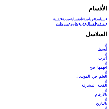
الأقسام
سياسة
رياضة
اقتصاد
صحة
تقنية
ثقافة
أعمال
فن
علوم
منوعات
السلاسل
#
أبسط
#
أغرب
#
افهمها_صح
#
العلم_في_المونديال
#
الكعبة_المشرفة
#
بالأرقام
#
بالتاريخ
#