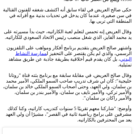
حكى صالح العريض في لقاء سابق أنه اكتشف شغفه للفنون القتالية
في سن صغيرة، عندما كان يدخل في تحديات بدنية مع أقرانه في
المنطقة التي تربى بها.
وقال العريض إنه تحمس لتعلم لعبة الكاراتيه، حيث بدأ مسيرته على
يد محمد الفايز، الذي شغل منصب رئيس الاتحاد السعودي للكاراتيه.
واشتهر صالح العريض بتقديم برنامج أفكار ومواهب على التلفزيون
الرسمي، والذي لم يكن يقتصر على التحفيز ل
ممارسة النشاط
البدني
، بل كان يقدم قيم أخلاقية بطريقة جاذبة عن طريق مشاهد
تمثيلية.
وقال صالح العريض، في مقابلة سابقة مع برنامج بثته قناة "روتانا
خليجية": كان لي شرف تدريب صاحب السمو الملكي، الأمير محمد
بن سلمان، ولي العهد، وحتى أصحاب السمو الملكي خالد بن سلمان،
والأمير تركي، والأمير نايف بن سلمان، والأمير بندر بن سلمان،
والأمير راكان بن سلمان".
وأوضح: "شاركنا معهم تقريبًا 5 سنوات كتدريب كاراتيه، وكنا كذلك
مشرفين على برامج رياضية ثانية في القصر"، مشيرًا أن ولي العهد
يعد من المحترفين بالكاراتيه.