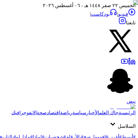
الخميس ٢٢ صفر ١٤٤٨ هـ - ٠٦ أغسطس ٢٠٢٦
فيديو
|
بودكاست
|
تابعنا
نبض
الرئيسية
جاك العلم
الأخبار
سياسة
رياضة
اقتصاد
صحة
الانفوجرافيك
السلاسل
#أبسط
#أغرب
#افهمها_صح
#بالأرقام
#شخصيات
#لماذا
#ماذا_لو
#بالتاريخ