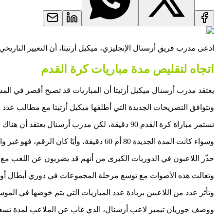
ادعى مدرب فريق أرسنال الإنجليزي، ميكيل أرتيتا، أن التغيير التاريخي
اتجاه لتقليص مدة مباريات كرة القدم
يعتقد مدرب أرسنال ميكيل أرتيتا أن المباريات قد تصبح أقصر في الم
وتتوافق التصريحات الجديدة التي أطلقها ميكيل أرتيتا مع مطالب عدد
تستمر مباراة كرة القدم 90 دقيقة، لكن مدرب أرسنال يعتقد أن هناك "احتمالًا حقيقيًا للغاية" أنه يمكن تقصيرها في المستقبل.
وسواء كانت المدة الجديدة 80 أم 60 دقيقة، وأيًا كان الرقم، فهو غير واضح، ولكن من المؤكد أن هناك القليل من الأمور في ذلك الشأن قيد الإعداد بين الهيئات الإدارية للعبة، بحسب صحيفة "Mirror" البريطانية.
حذّر اللاعبون في الدوريات الكبرى من أنهم قد يضربون عن اللعب مع
وتعالت هذه الأصوات مع توسع مرحلة المجموعات في دوري أبطال أورو
وتأثر عدد من اللاعبين بزيادة عدد المباريات التي يتم خوضها في ال
ووصف جوريان تيمبر لاعب أرسنال، الذي غاب عن الملاعب لمدة تسعة 