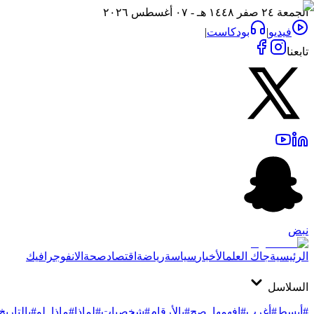
الجمعة ٢٤ صفر ١٤٤٨ هـ - ٠٧ أغسطس ٢٠٢٦
فيديو
|
بودكاست
|
تابعنا
نبض
الرئيسية
جاك العلم
الأخبار
سياسة
رياضة
اقتصاد
صحة
الانفوجرافيك
السلاسل
#أبسط
#أغرب
#افهمها_صح
#بالأرقام
#شخصيات
#لماذا
#ماذا_لو
#بالتاريخ