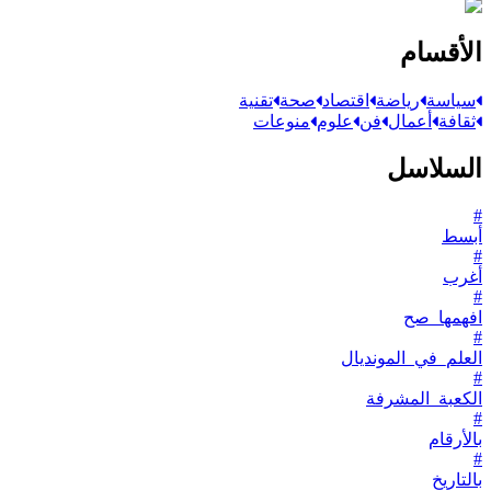
الأقسام
سياسة
رياضة
اقتصاد
صحة
تقنية
ثقافة
أعمال
فن
علوم
منوعات
السلاسل
#
أبسط
#
أغرب
#
افهمها_صح
#
العلم_في_المونديال
#
الكعبة_المشرفة
#
بالأرقام
#
بالتاريخ