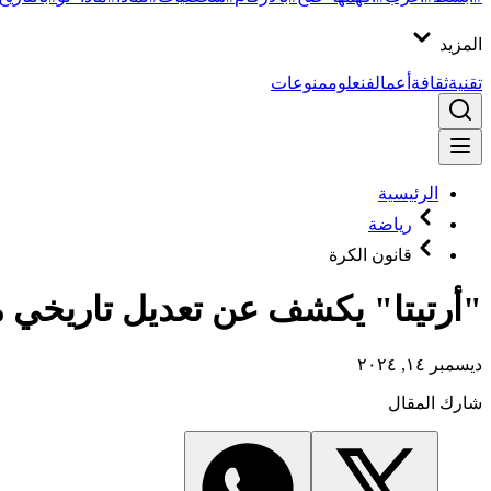
المزيد
تقنية
ثقافة
أعمال
فن
علوم
منوعات
الرئيسية
رياضة
قانون الكرة
"أرتيتا" يكشف عن تعديل تاريخي 
ديسمبر ١٤, ٢٠٢٤
شارك المقال