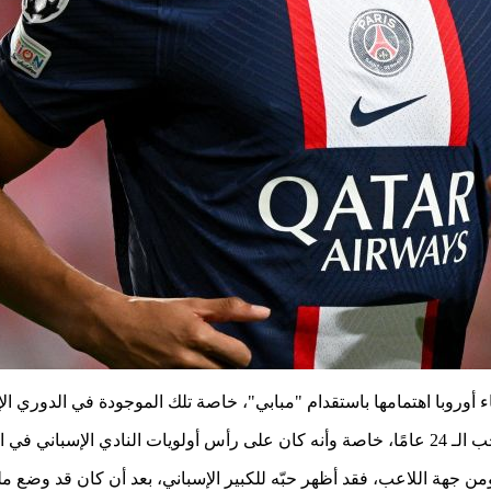
اء أوروبا اهتمامها باستقدام "مبابي"، خاصة تلك الموجودة في الدوري ا
صيف الماضي.
 ريال مدريد بـ "مبابي" منذ أن بزغ نجمه في موناكو عام 2016، ومن جهة اللاعب، فقد أظهر حبّه للكبير ا