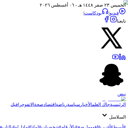
الخميس ٢٣ صفر ١٤٤٨ هـ - ٠٦ أغسطس ٢٠٢٦
فيديو
|
بودكاست
|
تابعنا
نبض
الرئيسية
جاك العلم
الأخبار
سياسة
رياضة
اقتصاد
صحة
الانفوجرافيك
السلاسل
#أبسط
#أغرب
#افهمها_صح
#بالأرقام
#شخصيات
#لماذا
#ماذا_لو
#بالتاريخ