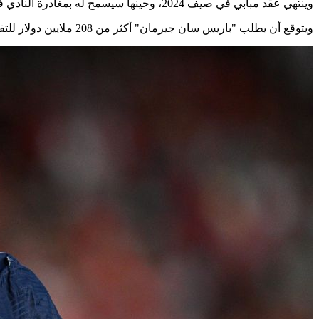
وينتهي عقد مبابي في صيف 2024، وحينها سيسمح له بمغادرة النادي في صفقة مجانية، لذا تقترب إدارة "باريس سان جيرمان" من عرض اللاعب للبيع لئلّا تفقد أحد أصولها الثمينة.
ويتوقع أن يطلب "باريس سان جيرمان" أكثر من 208 ملايين دولار للتفريط في خدمات "مبابي"، وهو الرقم الذي دفعه للاعب في 2018.