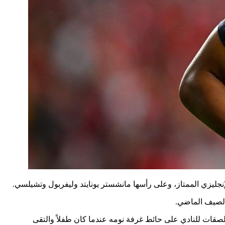
لإنجليزي الممتاز، وعلى رأسها مانشستر يونايتد وليفربول وتشيلسي.
لإسباني، بعد أن كان قد وضع ملصقات للنادي على حائط غرفة نومه عندما كان طفلاً والتقى