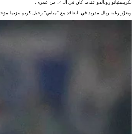
بكريستيانو رونالدو عندما كان في الـ 14 من عمره .
ويعزّز رغبة ريال مدريد في التعاقد مع "مبابي" رحيل كريم بنزيما م