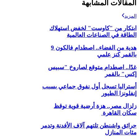
المقالات المشابهة
المزيد
ابتكار من "كاوست" لخفض استهلاك
الطاقة في الصناعات العالمية
هدية من الفضاء.. اصطدام فالكون 9
بالقمر كنز علمي
غدًا.. اصطدام متوقع لصاروخ "سبيس
إكس" بالقمر
أستراليا تسجل أول نفوق جماعي بسبب
إنفلونزا الطيور
زلزال مصر.. هزة أرضية قوية توقظ
سكان القاهرة
حرائق واشنطن تلتهم آلاف الأفدنة وتدمر
مئات المنازل