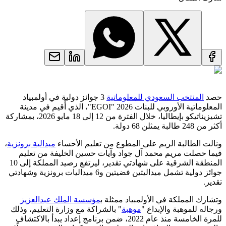
حصد
المنتخب السعودي للمعلوماتية
3 جوائز دولية في أولمبياد
المعلوماتية الأوروبي للبنات 2026 "EGOI"، الذي أُقيم في مدينة
تشيزيناتيكو بإيطاليا، خلال الفترة من 12 إلى 18 مايو 2026، بمشاركة
أكثر من 248 طالبة يمثلن 68 دولة.
ونالت الطالبة الريم علي المطوع من تعليم الأحساء
ميدالية برونزية
،
فيما حصلت مريم محمد آل جواد وآيات حسين الخليفة من تعليم
المنطقة الشرقية على شهادتي تقدير، ليرتفع رصيد المملكة إلى 10
جوائز دولية تشمل ميداليتين فضيتين و6 ميداليات برونزية وشهادتي
تقدير.
وتشارك المملكة في الأولمبياد ممثلة ب
مؤسسة الملك عبدالعزيز
ورجاله للموهبة والإبداع "
موهبة
" بالشراكة مع وزارة التعليم، وذلك
للمرة الخامسة منذ عام 2022، ضمن برنامج إعداد يبدأ بالاكتشاف