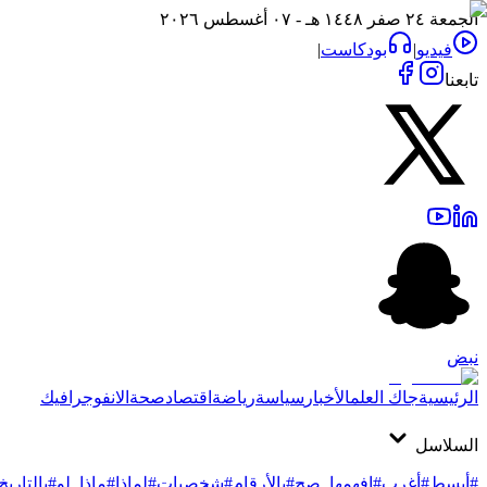
الجمعة ٢٤ صفر ١٤٤٨ هـ - ٠٧ أغسطس ٢٠٢٦
فيديو
|
بودكاست
|
تابعنا
نبض
الرئيسية
جاك العلم
الأخبار
سياسة
رياضة
اقتصاد
صحة
الانفوجرافيك
السلاسل
#أبسط
#أغرب
#افهمها_صح
#بالأرقام
#شخصيات
#لماذا
#ماذا_لو
#بالتاريخ