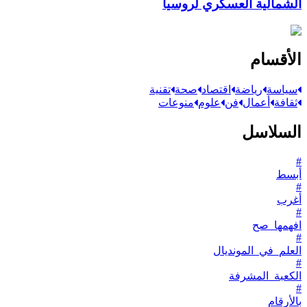
الشمالية العسكري لروسيا
الأقسام
سياسة
رياضة
اقتصاد
صحة
تقنية
ثقافة
أعمال
فن
علوم
منوعات
السلاسل
#
أبسط
#
أغرب
#
افهمها_صح
#
العلم_في_المونديال
#
الكعبة_المشرفة
#
بالأرقام