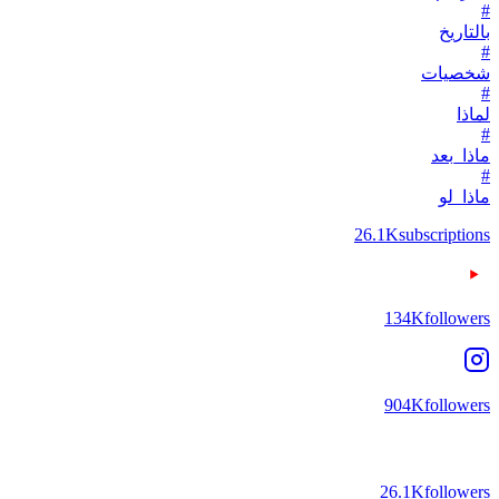
#
بالتاريخ
#
شخصيات
#
لماذا
#
ماذا_بعد
#
ماذا_لو
26.1K
subscriptions
134K
followers
904K
followers
26.1K
followers