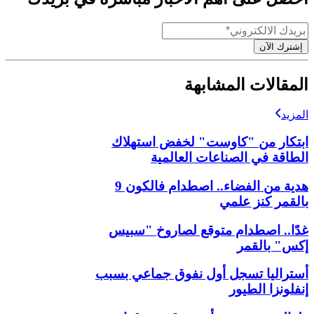
إشترك الآن
المقالات المشابهة
المزيد
ابتكار من "كاوست" لخفض استهلاك
الطاقة في الصناعات العالمية
هدية من الفضاء.. اصطدام فالكون 9
بالقمر كنز علمي
غدًا.. اصطدام متوقع لصاروخ "سبيس
إكس" بالقمر
أستراليا تسجل أول نفوق جماعي بسبب
إنفلونزا الطيور