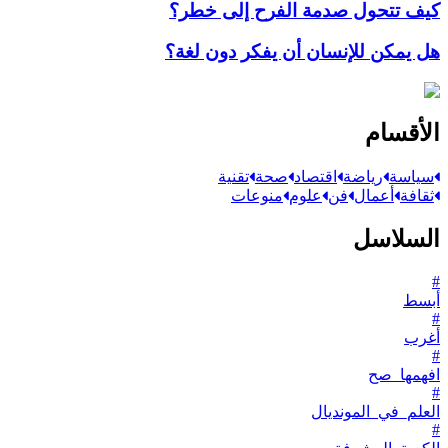
كيف تتحول صدمة الفرح إلى خطر؟
هل يمكن للإنسان أن يفكر دون لغة؟
الأقسام
سياسة
رياضة
اقتصاد
صحة
تقنية
ثقافة
أعمال
فن
علوم
منوعات
السلاسل
#
أبسط
#
أغرب
#
افهمها_صح
#
العلم_في_المونديال
#