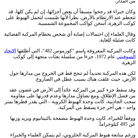
من المدار.
وكان خبراء قد رجحوا مسبقاً أن بعض أجزائها، إن لم يكن كلها، قد
تتحطم عند الارتطام بالأرض، نظراً لأنها صُممت لتحمل الهبوط على
كوكب الزهرة، أسخن كواكب المجموعة الشمسية.
وقال العلماء إن احتمالات إصابة أي شخص بحطام المركبة الفضائية
كانت ضئيلة للغاية.
وكانت المركبة المعروفة باسم "كوزموس 482"، التي أطلقها
الاتحاد
السوفيتي
عام 1972، جزءاً من سلسلة بعثات متجهة إلى كوكب
الزهرة.
لكن هذه المركبة تحديداً لم تنجح قط في الخروج من مدارها حول
الأرض، حيث علقت هناك بسبب عطل في الصاروخ.
وقد سقط جزء كبير من المركبة عائداً إلى الأرض في غضون عقد
من فشل الإطلاق. ومع تضاؤل مدارها وعدم قدرتها على مقاومة
سحب الجاذبية، كانت وحدة الهبوط الكروية – التي يقدر قطرها بمتر
واحد – هي آخر جزء يسقط من المركبة.
ووفقاً للخبراء، كانت وحدة الهبوط مصفحة بالتيتانيوم ويزيد وزنها
عن 495 كيلوجراماً.
ورغم متابعة هبوط المركبة الحلزوني، لم يتمكن العلماء والخبراء