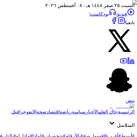
السبت ٢٥ صفر ١٤٤٨ هـ - ٠٨ أغسطس ٢٠٢٦
فيديو
|
بودكاست
|
تابعنا
نبض
الرئيسية
جاك العلم
الأخبار
سياسة
رياضة
اقتصاد
صحة
الانفوجرافيك
السلاسل
#أبسط
#أغرب
#افهمها_صح
#بالأرقام
#شخصيات
#لماذا
#ماذا_لو
#بالتاريخ