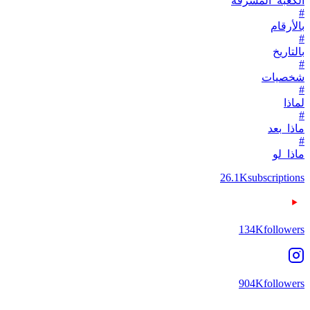
الكعبة_المشرفة
#
بالأرقام
#
بالتاريخ
#
شخصيات
#
لماذا
#
ماذا_بعد
#
ماذا_لو
26.1K
subscriptions
134K
followers
904K
followers