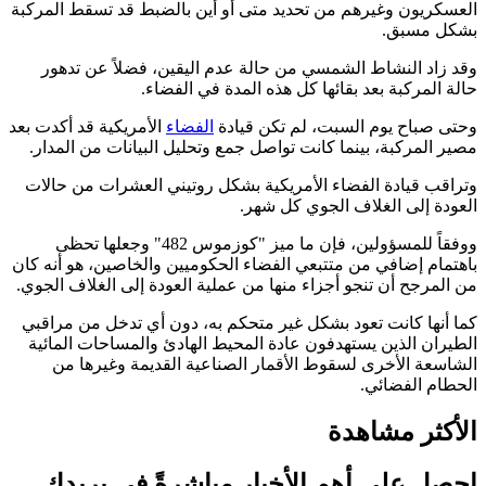
العسكريون وغيرهم من تحديد متى أو أين بالضبط قد تسقط المركبة
بشكل مسبق.
وقد زاد النشاط الشمسي من حالة عدم اليقين، فضلاً عن تدهور
حالة المركبة بعد بقائها كل هذه المدة في الفضاء.
وحتى صباح يوم السبت، لم تكن قيادة
الفضاء
الأمريكية قد أكدت بعد
مصير المركبة، بينما كانت تواصل جمع وتحليل البيانات من المدار.
وتراقب قيادة الفضاء الأمريكية بشكل روتيني العشرات من حالات
العودة إلى الغلاف الجوي كل شهر.
ووفقاً للمسؤولين، فإن ما ميز "كوزموس 482" وجعلها تحظى
باهتمام إضافي من متتبعي الفضاء الحكوميين والخاصين، هو أنه كان
من المرجح أن تنجو أجزاء منها من عملية العودة إلى الغلاف الجوي.
كما أنها كانت تعود بشكل غير متحكم به، دون أي تدخل من مراقبي
الطيران الذين يستهدفون عادة المحيط الهادئ والمساحات المائية
الشاسعة الأخرى لسقوط الأقمار الصناعية القديمة وغيرها من
الحطام الفضائي.
الأكثر مشاهدة
احصل على أهم الأخبار مباشرةً في بريدك