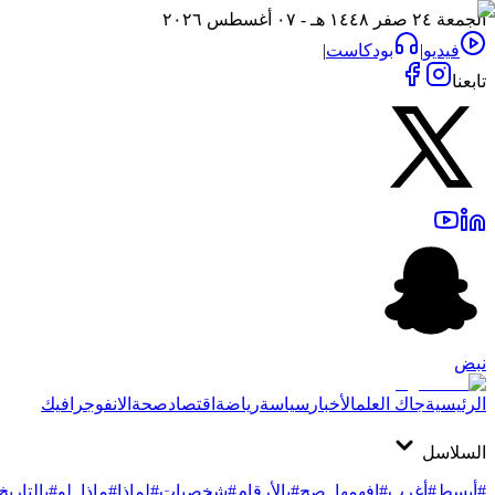
الجمعة ٢٤ صفر ١٤٤٨ هـ - ٠٧ أغسطس ٢٠٢٦
فيديو
|
بودكاست
|
تابعنا
نبض
الرئيسية
جاك العلم
الأخبار
سياسة
رياضة
اقتصاد
صحة
الانفوجرافيك
السلاسل
#أبسط
#أغرب
#افهمها_صح
#بالأرقام
#شخصيات
#لماذا
#ماذا_لو
#بالتاريخ