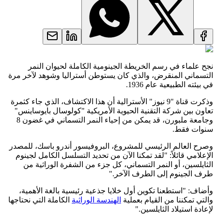
نجح علماء في رسم الخريطة الجينومية الكاملة لحيوان النمر
التسماني المنقرض، والذي كان يستوطن أستراليا وشوهد لآخر مرة
في بيئته الطبيعية عام 1936.
وذكرت قناة "9 نيوز" الأسترالية أن هذا الاكتشاف، الذي جاء كثمرة
تعاون بين شركة التقنية الحيوية الأمريكية "كولوسال بايوساينس"
وجامعة ملبورن، قد يمكن من إحياء النمر التسماني في غضون 8
سنوات فقط.
وصرح العالم الرئيسي للمشروع، البروفيسور أندرو باسك، للمصدر
الإعلامي قائلاً: "لقد تمكنا الآن من تحديد التسلسل الكامل لجينوم
الثايلسين، أو النمر التسماني، كل جزء من الشفرة الوراثية من
طرف الجينوم إلى الطرف الآخر."
وأضاف: "استطعنا تكوين أول خلايا جذعية رئيسية بالغة الأهمية،
والتي تمكننا من القيام بعملية
الهندسة الوراثية
الكاملة التي نحتاجها
لإعادة استيلاد الثايلسين."