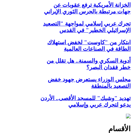
الخزانة الأمريكية ترفع عقوبات عن
جهات مرتبطة بالحرس الثوري الإيراني
تحرك عربي إسلامي لمواجهة "التصعيد
الإسرائيلي الخطير" في القدس
ابتكار من "كاوست" لخفض استهلاك
الطاقة في الصناعات العالمية
أدوية السكري والسمنة.. هل تقلل من
خطر فقدان البصر؟
مجلس الوزراء يستعرض جهود خفض
التصعيد بالمنطقة
تهديد "وشيك" للمسجد الأقصى.. الأردن
يدعو لتحرك عربي وإسلامي
الأقسام