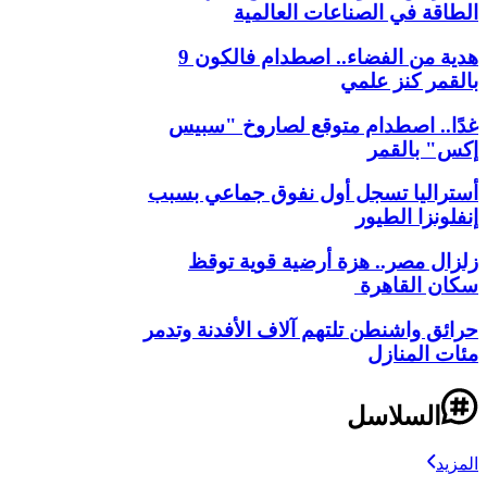
الطاقة في الصناعات العالمية
هدية من الفضاء.. اصطدام فالكون 9
بالقمر كنز علمي
غدًا.. اصطدام متوقع لصاروخ "سبيس
إكس" بالقمر
أستراليا تسجل أول نفوق جماعي بسبب
إنفلونزا الطيور
زلزال مصر.. هزة أرضية قوية توقظ
سكان القاهرة
حرائق واشنطن تلتهم آلاف الأفدنة وتدمر
مئات المنازل
السلاسل
المزيد