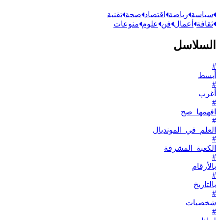
سياسة
رياضة
اقتصاد
صحة
تقنية
ثقافة
أعمال
فن
علوم
منوعات
السلاسل
#
أبسط
#
أغرب
#
افهمها_صح
#
العلم_في_المونديال
#
الكعبة_المشرفة
#
بالأرقام
#
بالتاريخ
#
شخصيات
#