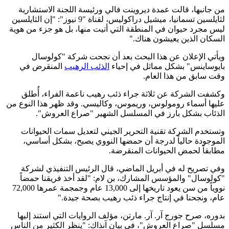
من جانبها، قالت عمدة ديروينت فالي ورئيسة اللجنة الاستشارية
لثايلسين تسمانيا، ميشيل دراكوليس، لقناة "9 نيوز": "إن الثايلسين
ليس مجرد حيوان في المنطقة التي أتيت منها، بل هو جزء من هوية
السكان الذين يعيشون هناك."
ويأتي الإعلان عن هذا البحث بعد أن نجحت شركة "كولوسال
بايوساينس" بشكل مماثل في إحياء
الذئب الرهيب
المنقرض في
وقت سابق من هذا العام.
وكشفت الشركة عن ثلاثة جراء ذئب رهيب ناعمة الفراء، أُطلق
عليها أسماء رومولوس، وريموس، وكاليسي. وقد ظهر هذا النوع من
الذئاب بشكل بارز في المسلسل الشهير "صراع العروش".
وتستخدم الشركة تقنية التحرير الجيني لتعديل سمات الحيوانات
الموجودة حالياً لدرجة أن حمضها النووي يصبح، بشكل أساسي،
مطابقاً لحمض الحيوانات المنقرضة.
وفي تصريح له في أبريل الماضي، قال الرئيس التنفيذي لشركة
"كولوسال" والمؤسس المشارك، بن لام: "لقد أخذ فريقنا حمضاً
نووياً من سن يعود تاريخها إلى 13,000 عام وجمجمة عمرها 72,000
عام، ونجحنا في إنتاج جراء ذئب رهيب بصحة جيدة."
بدوره، صرح جورج آر. آر. مارتن، مؤلف الروايات التي استند إليها
مسلسل "صراع العروش"، في بيان آنذاك: "ينظر الكثير من الناس