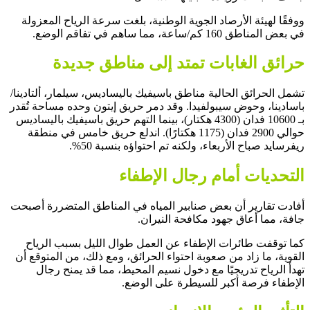
ووفقًا لهيئة الأرصاد الجوية الوطنية، بلغت سرعة الرياح المعزولة
في بعض المناطق 160 كم/ساعة، مما ساهم في تفاقم الوضع.
حرائق الغابات تمتد إلى مناطق جديدة
تشمل الحرائق الحالية مناطق باسيفيك باليساديس، سيلمار، ألتادينا/
باسادينا، وحوض سيبولفيدا. وقد دمر حريق إيتون وحده مساحة تُقدر
بـ 10600 فدان (4300 هكتار)، بينما التهم حريق باسيفيك باليساديس
حوالي 2900 فدان (1175 هكتارًا). اندلع حريق خامس في منطقة
ريفرسايد صباح الأربعاء، ولكنه تم احتواؤه بنسبة 50%.
التحديات أمام رجال الإطفاء
أفادت تقارير أن بعض صنابير المياه في المناطق المتضررة أصبحت
جافة، مما أعاق جهود مكافحة النيران.
كما توقفت طائرات الإطفاء عن العمل طوال الليل بسبب الرياح
القوية، ما زاد من صعوبة احتواء الحرائق، ومع ذلك، من المتوقع أن
تهدأ الرياح تدريجيًا مع دخول نسيم المحيط، مما قد يمنح رجال
الإطفاء فرصة أكبر للسيطرة على الوضع.