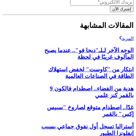
إشترك الآن
المقالات المشابهة
المزيد
الوجه الآخر لـلـ"ديجا فو".. عندما يصبح
المألوف غريبًا في لحظة
ابتكار من "كاوست" لخفض استهلاك
الطاقة في الصناعات العالمية
هدية من الفضاء.. اصطدام فالكون 9
بالقمر كنز علمي
غدًا.. اصطدام متوقع لصاروخ "سبيس
إكس" بالقمر
أستراليا تسجل أول نفوق جماعي بسبب
إنفلونزا الطيور