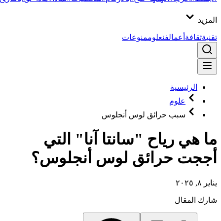
المزيد
تقنية
ثقافة
أعمال
فن
علوم
منوعات
الرئيسية
علوم
سبب حرائق لوس أنجلوس
ما هي رياح "سانتا آنا" التي
أججت حرائق لوس أنجلوس؟
يناير ٨, ٢٠٢٥
شارك المقال