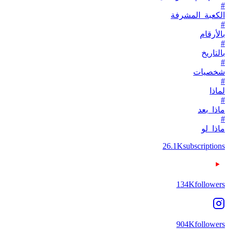
#
الكعبة_المشرفة
#
بالأرقام
#
بالتاريخ
#
شخصيات
#
لماذا
#
ماذا_بعد
#
ماذا_لو
26.1K
subscriptions
134K
followers
904K
followers