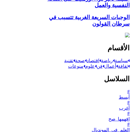
النفسية والعمل
الوجبات السريعة الغربية تتسبب في
سرطان القولون
الأقسام
سياسة
رياضة
اقتصاد
صحة
تقنية
ثقافة
أعمال
فن
علوم
منوعات
السلاسل
#
أبسط
#
أغرب
#
افهمها_صح
#
العلم_في_المونديال