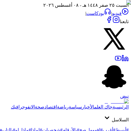
السبت ٢٥ صفر ١٤٤٨ هـ - ٠٨ أغسطس ٢٠٢٦
فيديو
|
بودكاست
|
تابعنا
نبض
الرئيسية
جاك العلم
الأخبار
سياسة
رياضة
اقتصاد
صحة
الانفوجرافيك
السلاسل
#أبسط
#أغرب
#افهمها_صح
#بالأرقام
#شخصيات
#لماذا
#ماذا_لو
#بالتاريخ