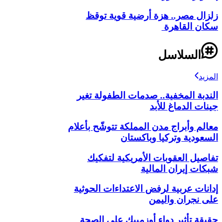
زلزال مصر.. هزة أرضية قوية توقظ
سكان القاهرة
السلاسل
المزيد
الندبة المخفية.. صدمات الطفولة تغير
جينات الدماغ للأبد
معالم وأبراج مدن المملكة تتوشّح بأعلام
السعودية وتركيا وباكستان
تفاصيل العقوبات الأمريكية لتفكيك
شبكات إيران المالية
إدانات عربية لرفض الاعتداءات الحوثية
على نجران واليمن
حقيقة تأثير دواء أوزمبيك على الصحة