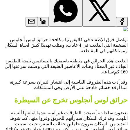
تواصل فرق الإطفاء في كاليفورنيا مكافحة حرائق لوس أنجلوس
الضخمة التي اندلعت في 4 غابات، ومثلت تهديدًا كبيرًا لحياة السكان
وممتلكاتهم في المقاطعة.
اندلعت هذه الحرائق في منطقة باسيفيك باليساديس نتيجة للطقس
الجاف غير المعتاد وهبات الأعاصير العنيفة التي وصلت سرعتها إلى
160 كم/ساعة.
وقد أدت هذه الظروف القاسية إلى انتشار النيران بسرعة كبيرة،
مما أوقع خسائر فادحة على الأرض وفي الممتلكات.
حرائق لوس أنجلوس تخرج عن السيطرة
بغضون ساعات، أصبحت الطرقات غير آمنة بعدما ابتلعتها ألسنة
اللهب، وقد ترك السكان سياراتهم للحريق وفروا منها، كما شوهد
العديد من السكان يفرون حاملين حقائب السفر، حيث تسببت
حرائق لوس أنجلوس في تدمير أكثر من 13000 فدان (5260 هكتارًا)