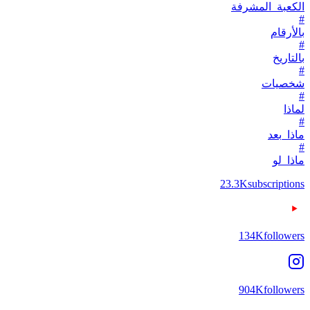
الكعبة_المشرفة
#
بالأرقام
#
بالتاريخ
#
شخصيات
#
لماذا
#
ماذا_بعد
#
ماذا_لو
23.3K
subscriptions
134K
followers
904K
followers