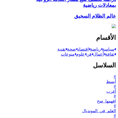
بمعادلات رياضية
عالم الظلام السحيق
الأقسام
سياسة
رياضة
اقتصاد
صحة
تقنية
ثقافة
أعمال
فن
علوم
منوعات
السلاسل
#
أبسط
#
أغرب
#
افهمها_صح
#
العلم_في_المونديال
#