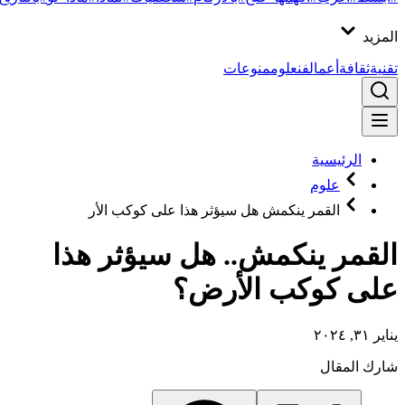
المزيد
تقنية
ثقافة
أعمال
فن
علوم
منوعات
الرئيسية
علوم
القمر ينكمش هل سيؤثر هذا على كوكب الأر
القمر ينكمش.. هل سيؤثر هذا
على كوكب الأرض؟
يناير ٣١, ٢٠٢٤
شارك المقال