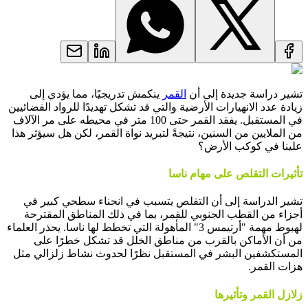
تشير دراسة جديدة إلى أن
القمر
ينكمش تدريجيًا، مما يؤدي إلى
زيادة عدد الانهيارات الأرضية والتي قد تشكل تهديدًا للرواد الفضائيين
في المستقبل. يفقد القمر حتى 100 متر في محيطه على مر الآلاف
من الملايين من السنين، نتيجةً لتبريد نواة القمر، لكن هل سيؤثر هذا
علينا في كوكب الأرض؟
تأثيرات التقلص على مهام ناسا
تشير الدراسة إلى أن التقلص يتسبب في انحناء سطحي كبير في
أجزاء من القطب الجنوبي للقمر، بما في ذلك المناطق المقترحة
لهبوط مهمة "أرتيمس 3" المأهولة التي تخطط لها ناسا. يحذر العلماء
من أن الأماكن بالقرب من مناطق الخلل قد تشكل خطرًا على
المستكشفين البشر في المستقبل نظرًا لحدوث نشاط زلزالي مثل
هزات القمر.
زلازل القمر وتأثيرها