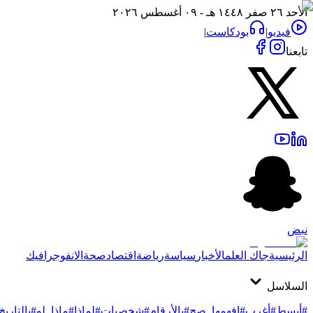
الأحد ٢٦ صفر ١٤٤٨ هـ - ٠٩ أغسطس ٢٠٢٦
فيديو
|
بودكاست
|
تابعنا
نبض
الرئيسية
جاك العلم
الأخبار
سياسة
رياضة
اقتصاد
صحة
الانفوجرافيك
السلاسل
#أبسط
#أغرب
#افهمها_صح
#بالأرقام
#شخصيات
#لماذا
#ماذا_لو
#بالتاريخ