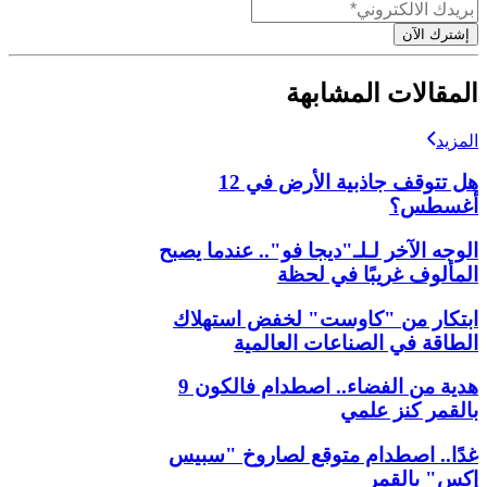
إشترك الآن
المقالات المشابهة
المزيد
هل تتوقف جاذبية الأرض في 12
أغسطس؟
الوجه الآخر لـلـ"ديجا فو".. عندما يصبح
المألوف غريبًا في لحظة
ابتكار من "كاوست" لخفض استهلاك
الطاقة في الصناعات العالمية
هدية من الفضاء.. اصطدام فالكون 9
بالقمر كنز علمي
غدًا.. اصطدام متوقع لصاروخ "سبيس
إكس" بالقمر