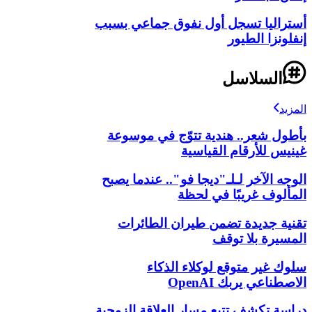
أستراليا تسجل أول نفوق جماعي بسبب
إنفلونزا الطيور
السلاسل
المزيد
بأطول شعر.. هندية تتوّج في موسوعة
غينيس للأرقام القياسية
الوجه الآخر لـلـ"ديجا فو".. عندما يصبح
المألوف غريبًا في لحظة
تقنية جديدة تضمن طيران الطائرات
المسيرة بلا توقف
سلوك غير متوقع لوكلاء الذكاء
الاصطناعي يربك OpenAI
دراسة تكشف تتبع مسار العلاقة الزوجية