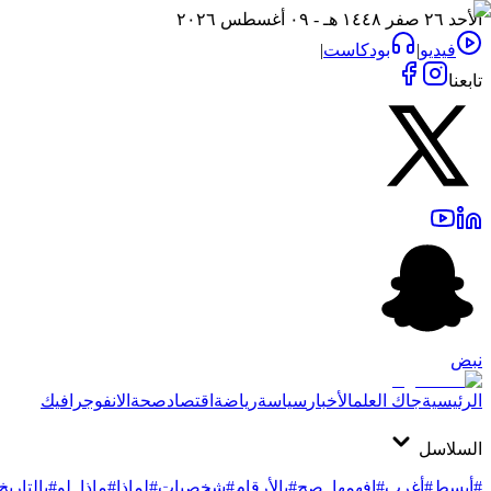
الأحد ٢٦ صفر ١٤٤٨ هـ - ٠٩ أغسطس ٢٠٢٦
فيديو
|
بودكاست
|
تابعنا
نبض
الرئيسية
جاك العلم
الأخبار
سياسة
رياضة
اقتصاد
صحة
الانفوجرافيك
السلاسل
#أبسط
#أغرب
#افهمها_صح
#بالأرقام
#شخصيات
#لماذا
#ماذا_لو
#بالتاريخ