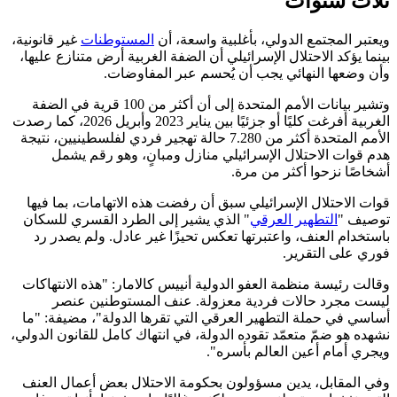
ثلاث سنوات
ويعتبر المجتمع الدولي، بأغلبية واسعة، أن
المستوطنات
غير قانونية،
بينما يؤكد الاحتلال الإسرائيلي أن الضفة الغربية أرض متنازع عليها،
وأن وضعها النهائي يجب أن يُحسم عبر المفاوضات.
وتشير بيانات الأمم المتحدة إلى أن أكثر من 100 قرية في الضفة
الغربية أفرغت كليًا أو جزئيًا بين يناير 2023 وأبريل 2026، كما رصدت
الأمم المتحدة أكثر من 7.280 حالة تهجير فردي لفلسطينيين، نتيجة
هدم قوات الاحتلال الإسرائيلي منازل ومبانٍ، وهو رقم يشمل
أشخاصًا نزحوا أكثر من مرة.
قوات الاحتلال الإسرائيلي سبق أن رفضت هذه الاتهامات، بما فيها
توصيف "
التطهير العرقي
" الذي يشير إلى الطرد القسري للسكان
باستخدام العنف، واعتبرتها تعكس تحيزًا غير عادل. ولم يصدر رد
فوري على التقرير.
وقالت رئيسة منظمة العفو الدولية أنييس كالامار: "هذه الانتهاكات
ليست مجرد حالات فردية معزولة. عنف المستوطنين عنصر
أساسي في حملة التطهير العرقي التي تقرها الدولة"، مضيفة: "ما
نشهده هو ضمّ متعمّد تقوده الدولة، في انتهاك كامل للقانون الدولي،
ويجري أمام أعين العالم بأسره".
وفي المقابل، يدين مسؤولون بحكومة الاحتلال بعض أعمال العنف