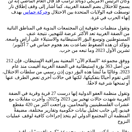
وكان الرئيس الأمريكي دونالد ترامب قد قال العام الماضي إنه لن
يسمح للاحتلال بضم الضفة الغربية، كما أشار إلى وقف إطلاق نار
توسطت فيه الولايات المتحدة بين الاحتلال و
حركة حماس
بهدف
إنهاء الحرب في غزة.
وتقول منظمات حقوقية إن المجتمعات البدوية في المناطق النائية
من الضفة الغربية تعد الأكثر عرضة للتهجير، نتيجة عنف
المستوطنين وتوسع البؤر الاستيطانية والاستيلاء على أراضٍ واسعة.
وتؤكد أن هذه الضغوط تصاعدت بعد هجوم حماس في 7 أكتوبر/
تشرين الأول 2023 وما تبعه من حرب.
ووفق مجموعة "السلام الآن" المعنية بمراقبة الاستيطان، فإن 212
من أصل 363 بؤرة استيطانية في الضفة الغربية أُقيمت منذ عام
2023. وغالبًا ما تُنشأ هذه البؤر دون إذن رسمي من سلطات الاحتلال،
التي تقوم أحيانًا بتفكيكها، لكنها في حالات أخرى تغض الطرف عنها
أو تمنحها شرعية لاحقًا.
وتقول منظمة العفو الدولية إنها درست 27 قرية وقرية في الضفة
الغربية شهدت حالات تهجير بين 2023 و2025، وأجرت مقابلات مع
عشرات الفلسطينيين والمحامين، وراجعت أكثر من 420 مقطع
فيديو، إلى جانب تحليل بيانات حكومية وتقارير مختلفة، مضيفةً
المنظمة أن المجتمع الدولي لم يتخذ إجراءات كافية لوقف عمليات
النزوح
وقال درور إتكس، الذي يدير مجموعة "كرم نافوت" لمراقبة