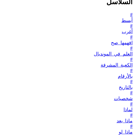
السلاسل
#
أبسط
#
أغرب
#
افهمها_صح
#
العلم_في_المونديال
#
الكعبة_المشرفة
#
بالأرقام
#
بالتاريخ
#
شخصيات
#
لماذا
#
ماذا_بعد
#
ماذا_لو