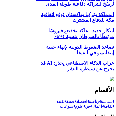
تُرسّخ لشراكة دفاعية طويلة المدى
المملكة وتركيا وباكستان توقع اتفاقية
مكة للدفاع المشترك
ابتكار جديد.. علكة تخفض فيروسًا
مرتبطًا بالسرطان بنسبة 93%
تصاعد الضغوط الدولية لإنهاء حقبة
إينفانتينو في الفيفا
عراب الذكاء الاصطناعي يحذر: AI قد
يخرج عن سيطرة البشر
الأقسام
سياسة
رياضة
اقتصاد
صحة
تقنية
ثقافة
أعمال
فن
علوم
منوعات