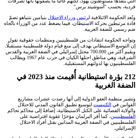
التي ينفذها مستوطنون يهود، لكنهم غالبًا ما يصفونها بأنها تصرفات
فردية، بحسب "أسوشيتد برس"
وتُعد الحكومة الائتلافية ل
رئيس وزراء الاحتلال
بنيامين نتنياهو تضمّ
قادة مرتبطين بحركة الاستيطان، فيما يضغط عدد من الوزراء باتّجاه
ضم رسمي للضفة الغربية.
وتواجه الحكومة انتقادات من فلسطينيين ومنظمات حقوقية تقول
إن التوسع الاستيطاني يهدف إلى منع قيام دولة فلسطينية مستقبلًا.
ويقيم أكثر من 700.000 محتل إسرائيلي في الضفة الغربية والقدس
الشرقية، وهي مناطق احتلها الكيان في حرب عام 1967 ويطالب
الفلسطينيون بها لدولتهم المستقبلية.
212 بؤرة استيطانية أُقيمت منذ 2023 في
الضفة الغربية
وتشير منظمة العفو الدولية إلى أنها رصدت عشرات مشاريع
القوانين في
الكنيست
لتوسيع تطبيق القانون المدني للاحتلال
والولاية القضائية على الكتل الاستيطانية، إضافةً إلى محاكم تحاكم
الفلسطينيين
، كما أقر البرلمان مؤخرًا عقوبة افتراضية على
الفلسطينيين في الضفة الغربية المدانين بقتل أفراد الاحتلال
الإسرائيلي.