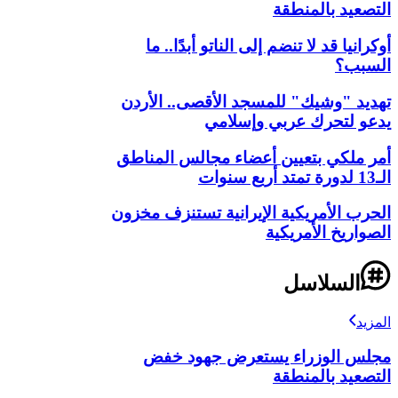
التصعيد بالمنطقة
أوكرانيا قد لا تنضم إلى الناتو أبدًا.. ما
السبب؟
تهديد "وشيك" للمسجد الأقصى.. الأردن
يدعو لتحرك عربي وإسلامي
أمر ملكي بتعيين أعضاء مجالس المناطق
الـ13 لدورة تمتد أربع سنوات
الحرب الأمريكية الإيرانية تستنزف مخزون
الصواريخ الأمريكية
السلاسل
المزيد
مجلس الوزراء يستعرض جهود خفض
التصعيد بالمنطقة