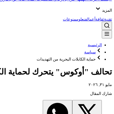
المزيد
تقنية
ثقافة
أعمال
فن
علوم
منوعات
الرئيسية
سياسة
حماية الكابلات البحرية من التهديدات
تحالف "أوكوس" يتحرك لحماية الكا
مايو ٣١, ٢٠٢٦
شارك المقال