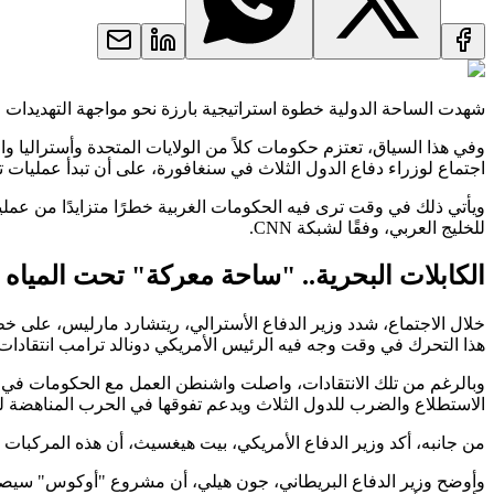
شهدت الساحة الدولية خطوة استراتيجية بارزة نحو مواجهة التهديدات الم
وفي هذا السياق، تعتزم حكومات كلاً من الولايات المتحدة وأستراليا و
اجتماع لوزراء دفاع الدول الثلاث في سنغافورة، على أن تبدأ عمليات ت
ويأتي ذلك في وقت ترى فيه الحكومات الغربية خطرًا متزايدًا من عملي
للخليج العربي، وفقًا لشبكة CNN.
الكابلات البحرية.. "ساحة معركة" تحت المياه
خلال الاجتماع، شدد وزير الدفاع الأسترالي، ريتشارد مارليس، على خط
هذا التحرك في وقت وجه فيه الرئيس الأمريكي دونالد ترامب انتقادات
وبالرغم من تلك الانتقادات، واصلت واشنطن العمل مع الحكومات في أو
الاستطلاع والضرب للدول الثلاث ويدعم تفوقها في الحرب المناهضة 
من جانبه، أكد وزير الدفاع الأمريكي، بيت هيغسيث، أن هذه المركبات
وأوضح وزير الدفاع البريطاني، جون هيلي، أن مشروع "أوكوس" سيصقل 