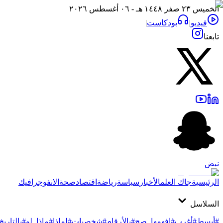
الخميس ٢٣ صفر ١٤٤٨ هـ - ٠٦ أغسطس ٢٠٢٦
فيديو
|
بودكاست
|
تابعنا
نبض
الرئيسية
جاك العلم
الأخبار
سياسة
رياضة
اقتصاد
صحة
الانفوجرافيك
السلاسل
#أبسط
#أغرب
#افهمها_صح
#بالأرقام
#شخصيات
#لماذا
#ماذا_لو
#بالتاريخ