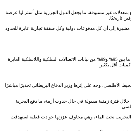
تقطع بمعدلات غير مسبوقة، ما يجعل الدول الجزرية مثل أستراليا عرضة
، مشيرة إلى أن كل مدفوعات دولية وكل صفقة تجارية عابرة للحدود
وتكشف البيانات الرقمية عن حجم هذه الشبكة المعرضة للخطر؛ إذ ينقل حوالي 570 كابلاً بحريًا، بالإضافة إلى 80 كابلاً آخر في طور التخطيط، ما بين 95% و99% من بيانات الاتصالات السلكية واللاسلكية العابرة
 كميات أقل بكثير.
ي لكابلات تحت البحر في شمال المحيط الأطلسي، وجه على إثرها وزير الدفاع البريطاني تحذيرًا مباشرًا
ا خلال فترة زمنية مقبولة في حال حدوث أزمة، ما دفع البحرية
طلسي.
والتخريب تحت الماء، وهي مخاوف عززتها حوادث فعلية استهدفت