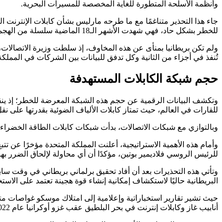
وأنظمة الأسلحة المتطورة للغاية المخصصة للمسيرات البحرية.
جاء هذا التحذير متناغمًا مع ما طرحه مارليس بشأن كابلات الإنترنت ال
للخطر بشكل حاد، فهي شهدت الأشهر الـ18 الماضية سلسلة من الهجمات ضد البنية التحتية الحيوية تحت سطح البحر بنطاق ووتيرة غير مسبوقين تاريخيًا.
ولم تكن بريطانيا بمنأى عن هذه المخاوف، إذ سلطت وزيرة الاتصالات
تُنفذ في أجزاء من الثانية وكل تدفق للبيانات بين الشركات في المملكة
حجم شبكة الكابلات المستهدفة
للقارات في العالم، حيث تمتاز كابلات الألياف الضوئية بقدرتها على نقل 
وبالتوازي مع شبكات الاتصالات، بدأت شبكات كابلات الطاقة الخضراء الت
للرئيس الروسي فلاديمير بوتين، مؤكدًا أن أي محاولة لإلحاق الضرر به
وتأتي هذه التحذيرات بعد أن أفاد تحقيق برلماني بريطاني في وقت ساب
البريطانية حاليًا لاستكشاف إمكانية إنشاء قوة هجينة تعتمد على الا
حيث تشير تقارير استخباراتية وإعلامية إلى امتلاك موسكو غواصات
أنابيب غاز وكابلات إنترنت في بحر البلطيق عقب غزو أوكرانيا عام 2022.