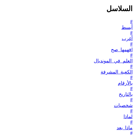
السلاسل
#
أبسط
#
أغرب
#
افهمها_صح
#
العلم_في_المونديال
#
الكعبة_المشرفة
#
بالأرقام
#
بالتاريخ
#
شخصيات
#
لماذا
#
ماذا_بعد
#