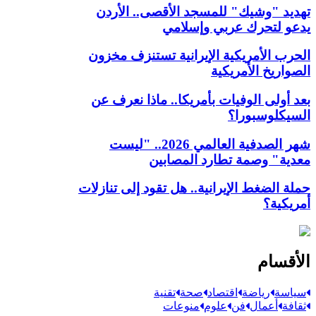
تهديد "وشيك" للمسجد الأقصى.. الأردن
يدعو لتحرك عربي وإسلامي
الحرب الأمريكية الإيرانية تستنزف مخزون
الصواريخ الأمريكية
بعد أولى الوفيات بأمريكا.. ماذا نعرف عن
السيكلوسبورا؟
شهر الصدفية العالمي 2026.. "ليست
معدية" وصمة تطارد المصابين
حملة الضغط الإيرانية.. هل تقود إلى تنازلات
أمريكية؟
الأقسام
سياسة
رياضة
اقتصاد
صحة
تقنية
ثقافة
أعمال
فن
علوم
منوعات