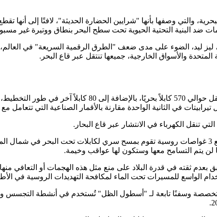
بحرية، والتي وصفها بأنها "شرايين الحضارة الحديثة"، لافتًا إلى أنها 
، ليز ليد، الضوء على مدى ضعف "الطرق الرقمية السريعة" في العالم
 المتحدة والأسواق الخارجية، جميعها تنتقل عبر قاع البحر.
تيرابيتات في الثانية الواحدة مقارنة بالأقمار الصناعية التي تتعامل مع
ي تنقل الكهرباء في الانتشار عبر قاع البحار.
وأمام هذه الأهمية الاستراتيجية، أعلنت المملكة المتحدة مؤخرًا عن تتبع 3 غواصات روسية تقوم بمسح سر
ا لن يتم التسامح معها وستكون لها عواقب وخيمة.
ق بعدم ثقته في قدرة البلاد على منع مثل هذه الهجمات أو التعافي منه
ستخدام الواسع للمسيرات تحت الماء لمكافحة التهديدات الروسية في الأ
 متخصصة وسفنًا تابعة لـ "أسطول الظل" تُستخدم في أنشطة التجسس 