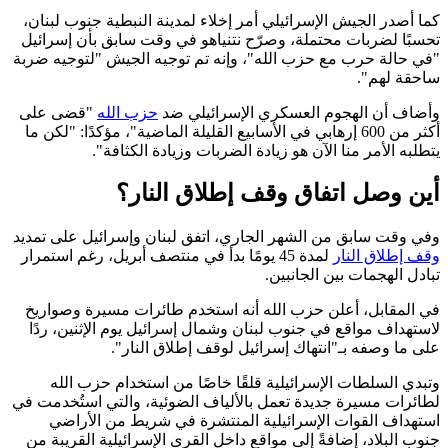
كما أصدر الجيش الإسرائيلي أمر إخلاء لمدينة النبطية جنوب لبنان،
تحسبًا لضربات محتملة، وصرّح نتنياهو في وقت سابق بأن إسرائيل
"في حالة حرب مع حزب الله"، وإنه تم توجيه الجيش "لتوجيه ضربة
ساحقة لهم".
وأضاف أن الهجوم العسكري الإسرائيلي ضد
حزب الله
"قضى على
أكثر من 600 إرهابي في الأسابيع القليلة الماضية"، مؤكدًا: "لكن ما
يتطلبه الأمر منا الآن هو زيادة الضربات وزيادة الكثافة".
أين وصل اتفاق وقف إطلاق النار؟
وفي وقت سابق من الشهر الجاري، اتفق لبنان وإسرائيل على تمديد
وقف إطلاق النار
لمدة 45 يومًا بدأ في منتصف أبريل، رغم استمرار
تبادل الهجمات بين الجانبين.
في المقابل، أعلن حزب الله أنه استخدم طائرات مسيرة وصواريخ
لاستهداف مواقع في جنوب لبنان وشمال إسرائيل يوم الإثنين، ردًا
على ما وصفه بـ"انتهاك إسرائيل لوقف إطلاق النار".
وتبدي السلطات الإسرائيلية قلقًا خاصًا من استخدام حزب الله
لطائرات مسيرة جديدة تعمل بالألياف الضوئية، والتي استُخدمت في
استهداف القوات الإسرائيلية المنتشرة في شريط من الأراضي
جنوب البلاد، إضافةً إلى مواقع داخل القرى الإسرائيلية القريبة من