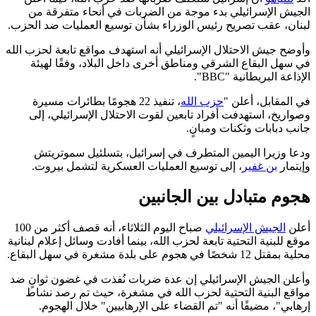
الجيش الإسرائيلي بدء موجة من الضربات في أنحاء متفرقة من
لبنان، عقب تصريح رئيس الوزراء بشأن توسيع العمليات ضد الحزب.
وأوضح جيش الاحتلال الإسرائيلي أنه استهدف مواقع تابعة لحزب الله
في سهل البقاع الشرقي ومناطق أخرى داخل البلاد، وفقًا لهيئة
الإذاعة البريطانية "BBC".
في المقابل، أعلن "
حزب الله
، تنفيذ 22 هجومًا بطائرات مسيرة
وصواريخ، استهدفت أفراد تابعين لقوت الاحتلال الإسرائيلي، إلى
جانب دبابات وثكنات ومبانٍ.
ودعا وزيرا اليمين المتطرف في إسرائيل، بتسلئيل سموتريتش
وإيتمار
بن غفير
، إلى توسيع العمليات العسكرية لتشمل بيروت.
هجوم متبادل بين الجانبين
أعلن
الجيش الإسرائيلي
صباح اليوم الثلاثاء، أنه قصف أكثر من 100
موقع للبنية التحتية تابعة لحزب الله، بينما أفادت وسائل إعلام لبنانية
محلية بمقتل 12 شخصًا في هجوم على بلدة مشغرة في سهل البقاع.
وأعلن الجيش الإسرائيلي إن عدة ضربات نُفذت في غضون ثوانٍ ضد
مواقع البنية التحتية لحزب الله في مشغرة، حيث تم رصد نشاط
إرهابي"، مضيفًا أنه "تم القضاء على الإرهابيين" خلال الهجوم.