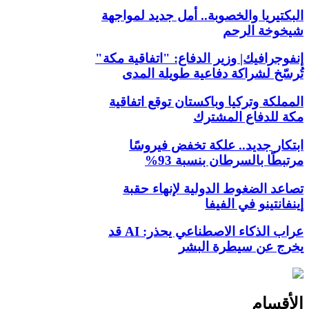
البكتيريا والخصوبة.. أمل جديد لمواجهة
شيخوخة الرحم
إنفوجرافيك| وزير الدفاع: "اتفاقية مكة"
تُرسّخ لشراكة دفاعية طويلة المدى
المملكة وتركيا وباكستان توقع اتفاقية
مكة للدفاع المشترك
ابتكار جديد.. علكة تخفض فيروسًا
مرتبطًا بالسرطان بنسبة 93%
تصاعد الضغوط الدولية لإنهاء حقبة
إينفانتينو في الفيفا
عراب الذكاء الاصطناعي يحذر: AI قد
يخرج عن سيطرة البشر
الأقسام