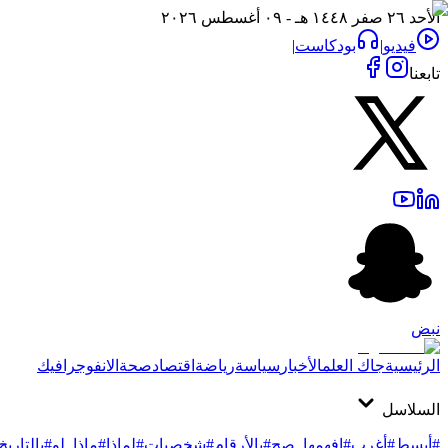
الأحد ٢٦ صفر ١٤٤٨ هـ - ٠٩ أغسطس ٢٠٢٦
فيديو
|
بودكاست
|
تابعنا
نبض
الرئيسية
جاك العلم
الأخبار
سياسة
رياضة
اقتصاد
صحة
الانفوجرافيك
السلاسل
#أبسط
#أغرب
#افهمها_صح
#بالأرقام
#شخصيات
#لماذا
#ماذا_لو
#بالتاريخ