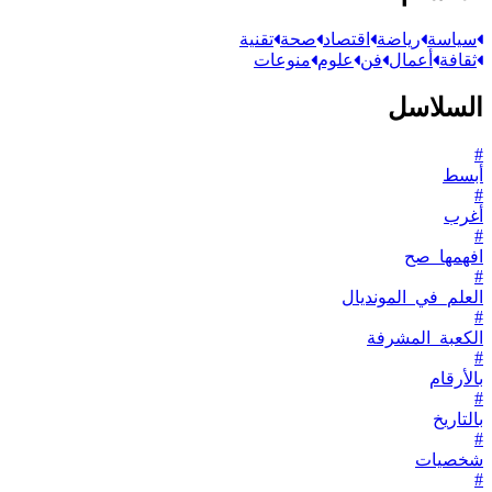
سياسة
رياضة
اقتصاد
صحة
تقنية
ثقافة
أعمال
فن
علوم
منوعات
السلاسل
#
أبسط
#
أغرب
#
افهمها_صح
#
العلم_في_المونديال
#
الكعبة_المشرفة
#
بالأرقام
#
بالتاريخ
#
شخصيات
#