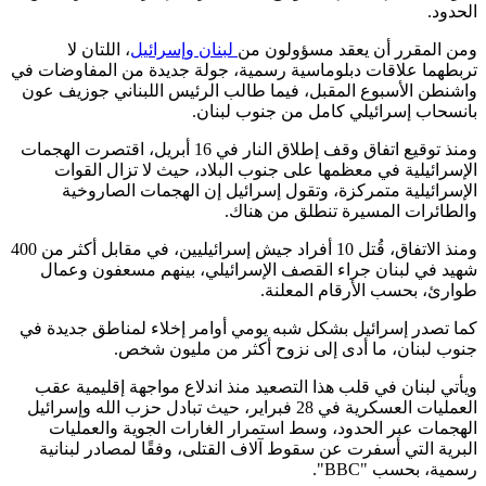
الحدود.
ومن المقرر أن يعقد مسؤولون من
لبنان وإسرائيل
، اللتان لا
تربطهما علاقات دبلوماسية رسمية، جولة جديدة من المفاوضات في
واشنطن الأسبوع المقبل، فيما طالب الرئيس اللبناني جوزيف عون
بانسحاب إسرائيلي كامل من جنوب لبنان.
ومنذ توقيع اتفاق وقف إطلاق النار في 16 أبريل، اقتصرت الهجمات
الإسرائيلية في معظمها على جنوب البلاد، حيث لا تزال القوات
الإسرائيلية متمركزة، وتقول إسرائيل إن الهجمات الصاروخية
والطائرات المسيرة تنطلق من هناك.
ومنذ الاتفاق، قُتل 10 أفراد جيش إسرائيليين، في مقابل أكثر من 400
شهيد في لبنان جراء القصف الإسرائيلي، بينهم مسعفون وعمال
طوارئ، بحسب الأرقام المعلنة.
كما تصدر إسرائيل بشكل شبه يومي أوامر إخلاء لمناطق جديدة في
جنوب لبنان، ما أدى إلى نزوح أكثر من مليون شخص.
ويأتي لبنان في قلب هذا التصعيد منذ اندلاع مواجهة إقليمية عقب
العمليات العسكرية في 28 فبراير، حيث تبادل حزب الله وإسرائيل
الهجمات عبر الحدود، وسط استمرار الغارات الجوية والعمليات
البرية التي أسفرت عن سقوط آلاف القتلى، وفقًا لمصادر لبنانية
رسمية، بحسب "BBC".