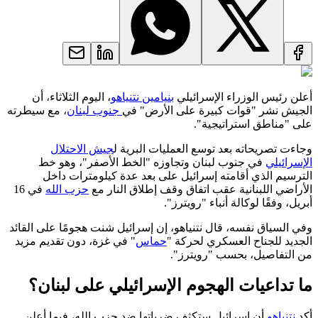
أعلن رئيس الوزراء الإسرائيلي
بنيامين نتنياهو
، اليوم الثلاثاء، أن
الجيش نشر "قوات كبيرة على الأرض" في
جنوب لبنان
، مع سيطرته
على "مناطق استراتيجية".
وجاءت تصريحاته بعد توسع العمليات البرية ل
جيش الاحتلال
الإسرائيلي
في جنوب لبنان وتجاوزه "الخط الأصفر"، وهو خط
الترسيم الذي أقامته إسرائيل على بعد عدة كيلومترات داخل
الأراضي اللبنانية عقب اتفاق وقف إطلاق النار مع
حزب الله
في 16
أبريل، وفقًا لوكالة أنباء "رويترز".
وفي السياق نفسه، قال نتنياهو، إن إسرائيل شنت هجومًا على القائد
الجديد للجناح العسكري لحركة "
حماس
" في غزة، دون تقديم مزيد
من التفاصيل، بحسب "رويترز".
ما تداعيات الهجوم الإسرائيلي على لبنان؟
أكد
نتنياهو
أن إسرائيل ستكثف ضرباتها ضد حزب الله، فيما أعلن