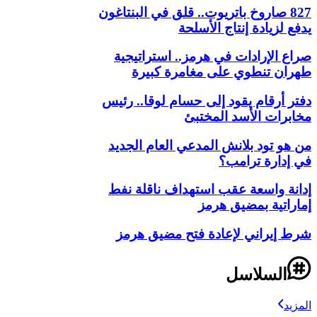
827 صاروخ باتريوت.. قلق في البنتاغون
يدفع لزيادة إنتاج الأسلحة
صراع الإرادات في هرمز.. استراتيجية
طهران تنطوي على مغامرة كبيرة
دفتر أرقام يقود إلى حسام لوقا.. رئيس
مخابرات الأسد المختبئ
من هو تود بلانش المدعي العام الجديد
في إدارة ترامب؟
إدانة واسعة عقب استهداف ناقلة نفط
إماراتية بمضيق هرمز
شرط إيراني لإعادة فتح مضيق هرمز
السلاسل
المزيد