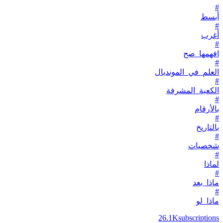
#
أبسط
#
أغرب
#
افهمها_صح
#
العلم_في_المونديال
#
الكعبة_المشرفة
#
بالأرقام
#
بالتاريخ
#
شخصيات
#
لماذا
#
ماذا_بعد
#
ماذا_لو
26.1K
subscriptions