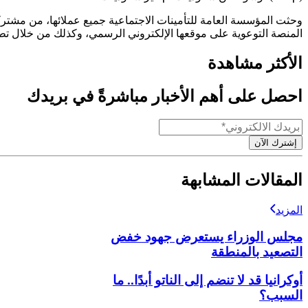
وحثت المؤسسة العامة للتأمينات الاجتماعية جميع عملائها، من مشترك
المنصة التوعوية على موقعها الإلكتروني الرسمي، وكذلك من خلال تطبيقها الذكي (GOSI)، لضمان فهم كامل للحقوق والالتزامات المت
الأكثر مشاهدة
احصل على أهم الأخبار مباشرةً في بريدك
إشترك الآن
المقالات المشابهة
المزيد
مجلس الوزراء يستعرض جهود خفض
التصعيد بالمنطقة
أوكرانيا قد لا تنضم إلى الناتو أبدًا.. ما
السبب؟