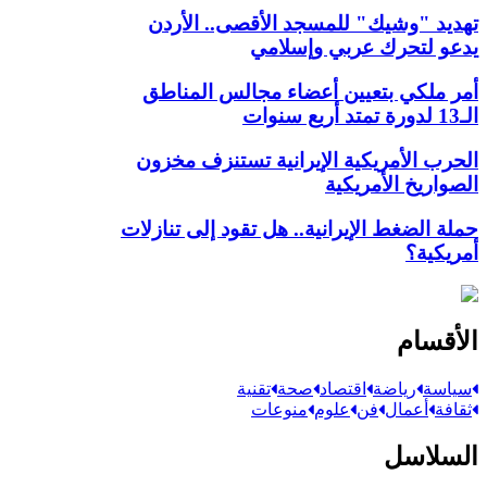
تهديد "وشيك" للمسجد الأقصى.. الأردن
يدعو لتحرك عربي وإسلامي
أمر ملكي بتعيين أعضاء مجالس المناطق
الـ13 لدورة تمتد أربع سنوات
الحرب الأمريكية الإيرانية تستنزف مخزون
الصواريخ الأمريكية
حملة الضغط الإيرانية.. هل تقود إلى تنازلات
أمريكية؟
الأقسام
سياسة
رياضة
اقتصاد
صحة
تقنية
ثقافة
أعمال
فن
علوم
منوعات
السلاسل