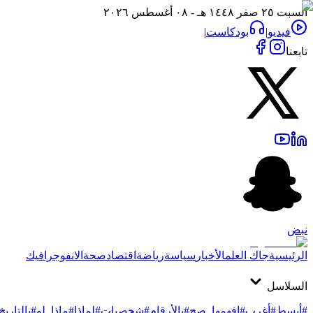
السبت ٢٥ صفر ١٤٤٨ هـ - ٠٨ أغسطس ٢٠٢٦
فيديو
|
بودكاست
|
تابعنا
نبض
الرئيسية
جاك العلم
الأخبار
سياسة
رياضة
اقتصاد
صحة
الانفوجرافيك
السلاسل
#أبسط
#أغرب
#افهمها_صح
#بالأرقام
#شخصيات
#لماذا
#ماذا_لو
#بالتاريخ