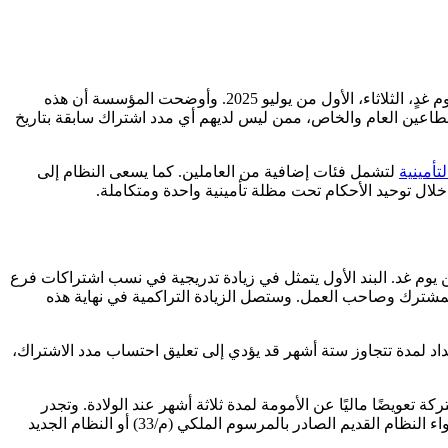
ستبدأ حيز التنفيذ اعتبارًا من يوم غدٍ، الثلاثاء، الأول من يوليو 2025. وأوضحت المؤسسة أن هذه
عمل من المدنيين في القطاعين العام والخاص، ممن ليس لديهم أي مدد اشتراك سابقة بتاريخ
تأمينية
لتشمل فئات إضافية من العاملين. كما يسعى النظام إلى
لال توحيد الأحكام تحت مظلة تأمينية واحدة ومتكاملة.
الملكي (م/273) سيشهدون تطبيق بندين رئيسيين اعتبارًا من يوم غد. البند الأول يتمثل في زيادة تدريجية في نسب اشتراكات فرع
ستمر حتى السنة الخامسة، بواقع 0.5% سنويًا يتم تحملها مناصفة بين المشترك وصاحب العمل. وستصل الزيادة التراكمية في نهاية هذه
 لمدة تتجاوز ستة أشهر قد يؤدي إلى تعليق احتساب مدد الاشتراك،
ة تعويضًا ماليًا عن الأمومة لمدة ثلاثة أشهر عند الولادة. وتجدر
، سواء النظام القديم الصادر بالمرسوم الملكي (م/33) أو النظام الجديد