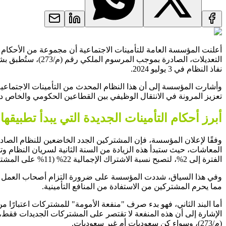
أعلنت المؤسسة العامة للتأمينات الاجتماعية أن مجموعة من الأحكام
التعديلات، الصاد
نفاذ النظام في 3 يوليو 2024.
وأشارت المؤسسة إلى أن هذا النظام المحدث من التأمينات الاجتماعية
تعزيز المرونة في الانتقال الوظيفي بين القطاعين الحكومي والخاص دو
أبرز أحكام التأمينات الجديدة التي يبدأ تطبيقها 
الفترة إلى 2%، لتصبح نسبة الاشتراك الإجمالية 22% (11% على المشترك و11% على صاحب العمل) بدلاً من 18% (9% على كل طرف).
وفي هذا السياق، شددت المؤسسة على ضرورة التزام أصحاب العمل بسدا
مما يحرم المشتركين من الاستفادة من المنافع التأمينية.
أما البند الثاني، فهو بدء صرف "منفعة الأمومة" للمشتركات اعتبارًا من 
الإشارة إلى أن هذه المنفعة لا تقتصر على المشتركات الجديدات فقط
(م/273)، وسواء كن سعوديات أم غير سعوديات.