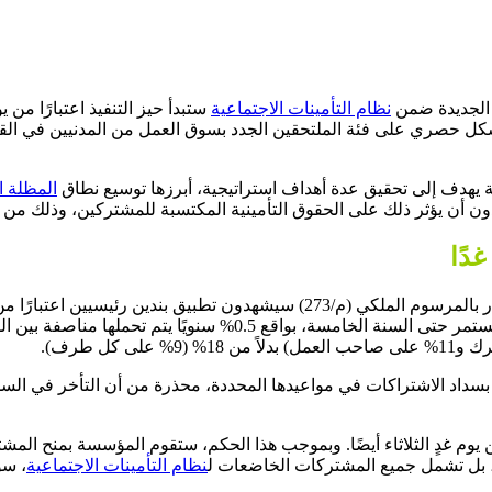
 الجديدة ضمن
نظام التأمينات الاجتماعية
رة بموجب المرسوم الملكي رقم (م/273)، ستُطبق بشكل حصري على فئة الملتحقين الجدد بسوق ال
 يهدف إلى تحقيق عدة أهداف استراتيجية، أبرزها توسيع نطاق
المظلة ال
ن أن يؤثر ذلك على الحقوق التأمينية المكتسبة للمشتركين، وذلك من خ
غدًا
وفقًا لإعلان المؤسسة، فإن المشتركين الجدد الخاضعين للنظام الصادر بالمرسوم 
المعاشات، حيث ستبدأ هذه الزيادة من السنة الثانية لسريان النظام وت
د الاشتراكات في مواعيدها المحددة، محذرة من أن التأخر في السداد
يوم غدٍ الثلاثاء أيضًا. وبموجب هذا الحكم، ستقوم المؤسسة بمنح المشترك
، بل تشمل جميع المشتركات الخاضعات ل
نظام التأمينات الاجتماعية