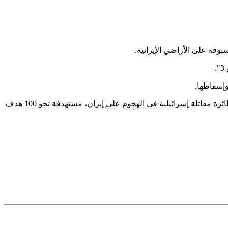
وقة على الأراضي الإيرانية.
كما ذكرت وسائل إعلام إسرائيلية أن الجيش الإسرائيلي اعترض صواريخ إيرانية في الأجواء السورية. وفي سياق متصل، شاركت حوالي 200 طائرة مقاتلة إسرائيلية في الهجوم على إيران، مستهدفة نحو 100 هدف