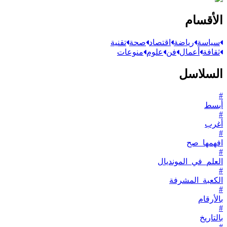
الأقسام
سياسة
رياضة
اقتصاد
صحة
تقنية
ثقافة
أعمال
فن
علوم
منوعات
السلاسل
#
أبسط
#
أغرب
#
افهمها_صح
#
العلم_في_المونديال
#
الكعبة_المشرفة
#
بالأرقام
#
بالتاريخ
#