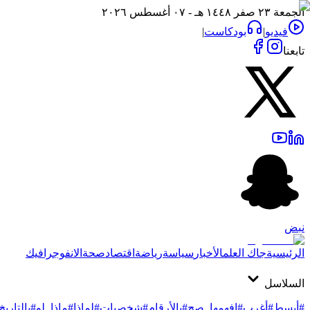
الجمعة ٢٣ صفر ١٤٤٨ هـ - ٠٧ أغسطس ٢٠٢٦
فيديو
|
بودكاست
|
تابعنا
نبض
الرئيسية
جاك العلم
الأخبار
سياسة
رياضة
اقتصاد
صحة
الانفوجرافيك
السلاسل
#أبسط
#أغرب
#افهمها_صح
#بالأرقام
#شخصيات
#لماذا
#ماذا_لو
#بالتاريخ