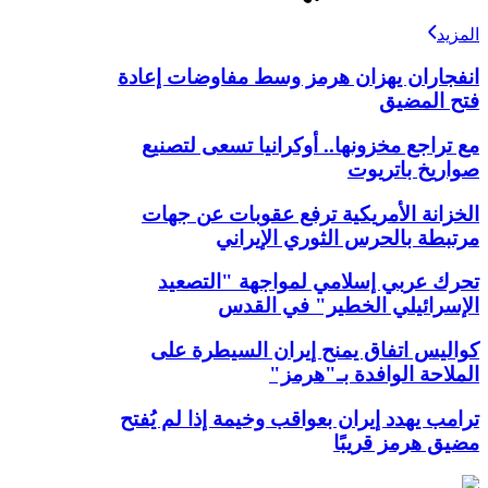
المزيد
انفجاران يهزان هرمز وسط مفاوضات إعادة
فتح المضيق
مع تراجع مخزونها.. أوكرانيا تسعى لتصنيع
صواريخ باتريوت
الخزانة الأمريكية ترفع عقوبات عن جهات
مرتبطة بالحرس الثوري الإيراني
تحرك عربي إسلامي لمواجهة "التصعيد
الإسرائيلي الخطير" في القدس
كواليس اتفاق يمنح إيران السيطرة على
الملاحة الوافدة بـ"هرمز"
ترامب يهدد إيران بعواقب وخيمة إذا لم يُفتح
مضيق هرمز قريبًا