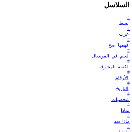
السلاسل
#
أبسط
#
أغرب
#
افهمها_صح
#
العلم_في_المونديال
#
الكعبة_المشرفة
#
بالأرقام
#
بالتاريخ
#
شخصيات
#
لماذا
#
ماذا_بعد
#