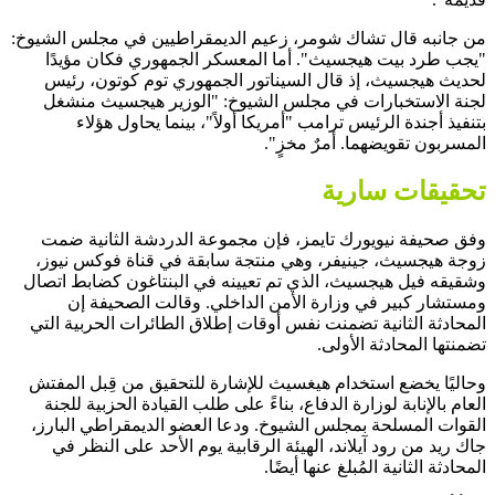
من جانبه قال تشاك شومر، زعيم الديمقراطيين في مجلس الشيوخ:
"يجب طرد بيت هيجسيث". أما المعسكر الجمهوري فكان مؤيدًا
لحديث هيجسيث، إذ قال السيناتور الجمهوري توم كوتون، رئيس
لجنة الاستخبارات في مجلس الشيوخ: "الوزير هيجسيث منشغل
بتنفيذ أجندة الرئيس ترامب "أمريكا أولاً"، بينما يحاول هؤلاء
المسربون تقويضهما. أمرٌ مخزٍ".
تحقيقات سارية
وفق صحيفة نيويورك تايمز، فإن مجموعة الدردشة الثانية ضمت
زوجة هيجسيث، جينيفر، وهي منتجة سابقة في قناة فوكس نيوز،
وشقيقه فيل هيجسيث، الذي تم تعيينه في البنتاغون كضابط اتصال
ومستشار كبير في وزارة الأمن الداخلي. وقالت الصحيفة إن
المحادثة الثانية تضمنت نفس أوقات إطلاق الطائرات الحربية التي
تضمنتها المحادثة الأولى.
وحاليًا يخضع استخدام هيغسيث للإشارة للتحقيق من قِبل المفتش
العام بالإنابة لوزارة الدفاع، بناءً على طلب القيادة الحزبية للجنة
القوات المسلحة بمجلس الشيوخ. ودعا العضو الديمقراطي البارز،
جاك ريد من رود آيلاند، الهيئة الرقابية يوم الأحد على النظر في
المحادثة الثانية المُبلغ عنها أيضًا.