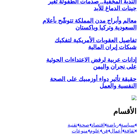
الندبة المخفية.. صدمات الطفولة تغير
جينات الدماغ للأبد
معالم وأبراج مدن المملكة تتوشّح بأعلام
السعودية وتركيا وباكستان
تفاصيل العقوبات الأمريكية لتفكيك
شبكات إيران المالية
إدانات عربية لرفض الاعتداءات الحوثية
على نجران واليمن
حقيقة تأثير دواء أوزمبيك على الصحة
النفسية والعمل
الأقسام
سياسة
رياضة
اقتصاد
صحة
تقنية
ثقافة
أعمال
فن
علوم
منوعات