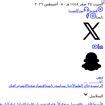
السبت ٢٥ صفر ١٤٤٨ هـ - ٠٨ أغسطس ٢٠٢٦
فيديو
|
بودكاست
|
تابعنا
نبض
الرئيسية
جاك العلم
الأخبار
سياسة
رياضة
اقتصاد
صحة
الانفوجرافيك
السلاسل
#أبسط
#أغرب
#افهمها_صح
#بالأرقام
#شخصيات
#لماذا
#ماذا_لو
#بالتاريخ