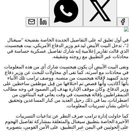
في أول تعليق له على التفاصيل الجديدة الخاصة بفضيحة "سيغنال
2"، تدخل البيت الأبيض ليدعم وزير الدفاع الأمريكي، بيت هيجسيث،
الذي قالت تقارير إعلامية إنه شارك تفاصيل عسكرية حساسة في
محادثات عبر التطبيق مع زوجته وشقيقه.
ونفى البيت الأبيض أن يكون هيجسيث شارك أي من هذه المعلومات
في محادثات مع أسرته، كما نفى أي محاولات للبحث عن وزير دفاع
جديد كتمهيد لإقالة هيجسيث من منصبه. ووصف ترامب تلك الأنباء
بأنها أكاذيب وأنها قصص تم اختلاقها من قِبل موظفين ساخطين على
وزير الدفاع. وكان موقف الإدارة يهدف إلى الصمود في وجه مطالب
الديمقراطيين بإقالة هيجسيث في وقت يعاني فيه البنتاغون من
اضطرابات، بما في ذلك رحيل العديد من كبار المساعدين وتحقيق
داخلي بشأن تسريبات المعلومات.
كما حاولت إدارة ترامب صرف النظر عن تداعيات التسريبات
الأخيرة الخاصة بتطبيق سيغنال والمتعلقة بمشاركة تفاصيل الهجوم
على الحوثيين في اليمن عبر التطبيق، على الأمن القومي، بتصويره