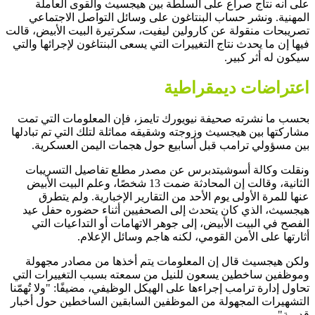
على أنه نتاج صراع على السلطة بين هيجسيث والقوى العاملة
المهنية. ونشر حساب البنتاغون على وسائل التواصل الاجتماعي
تصريبحات منقولة عن كارولين ليفيت، سكرتيرة البيت الأبيض، قالت
فيها إن ما يحدث نتاج التغييرات التي يسعى البنتاغون لإجرائها والتي
سيكون له أثر كبير.
اعتراضات ديمقراطية
بحسب ما نشرته صحيفة نيويورك تايمز، فإن المعلومات التي تمت
مشاركتها بين هيجسيث وزوجته وشقيقه مماثلة لتلك التي تم تبادلها
بين مسؤولي ترامب قبل أسابيع حول هجمات اليمن العسكرية.
ونقلت وكالة أسوشيتدبرس عن مصدر مطلع تفاصيل التسريبات
الثانية، وقالت إن المحادثة ضمت 13 شخصًا، وعلم البيت الأبيض
عنها للمرة الأولى يوم الأحد من التقارير الإخبارية. ولم يتطرق
هيجسيث، الذي كان يتحدث إلى الصحفيين أثناء حضوره حفل عيد
الفصح في البيت الأبيض، إلى جوهر الاتهامات أو التداعيات التي
أثارتها على الأمن القومي، لكنه هاجم وسائل الإعلام.
ولكن هيجسيث قال إن المعلومات يتم أخذها من مصادر مجهولة
وموظفين ساخطين يسعون للنيل من سمعته بسبب التغييرات التي
تحاول إدارة ترامب إجراءها على الهيكل الوظيفي، مضيفًا: "ولا تُهمّنا
التشهيرات المجهولة من الموظفين السابقين الساخطين حول أخبار
قديمة".