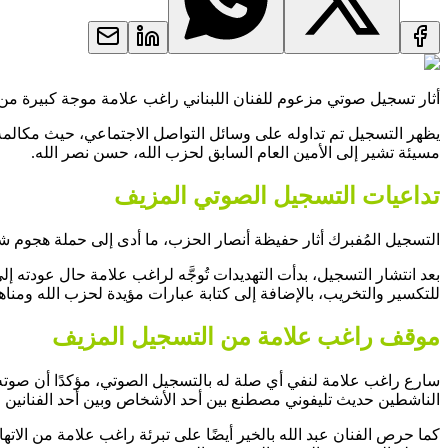
أثار تسجيل صوتي مزعوم للفنان اللبناني راغب علامة موجة كبيرة من 
يظهر التسجيل تم تداوله على وسائل التواصل الاجتماعي، حيث مكالمة ها
مسيئة تشير إلى الأمين العام السابق لحزب الله، حسن نصر الله.
تداعيات التسجيل الصوتي المزيف
التسجيل المُفبرك أثار حفيظة أنصار الحزب، ما أدى إلى حملة هجوم شر
بعد انتشار التسجيل، بدأت التهديدات تُوجَّه لراغب علامة حال عود
للتكسير والتخريب، بالإضافة إلى كتابة عبارات مؤيدة لحزب الله ومنا
موقف راغب علامة من التسجيل المزيف
سارع راغب علامة لنفي أي صلة له بالتسجيل الصوتي، مؤكدًا أن صوته 
الناشطين حديث تليفوني مصطنع بين أحد الأشخاص وبين أحد الفنانين 
كما حرص الفنان عبد الله بالخير أيضًا على تبرئة راغب علامة من الا