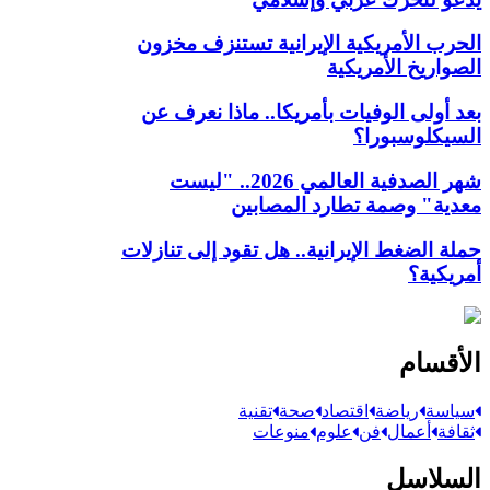
الحرب الأمريكية الإيرانية تستنزف مخزون
الصواريخ الأمريكية
بعد أولى الوفيات بأمريكا.. ماذا نعرف عن
السيكلوسبورا؟
شهر الصدفية العالمي 2026.. "ليست
معدية" وصمة تطارد المصابين
حملة الضغط الإيرانية.. هل تقود إلى تنازلات
أمريكية؟
الأقسام
سياسة
رياضة
اقتصاد
صحة
تقنية
ثقافة
أعمال
فن
علوم
منوعات
السلاسل