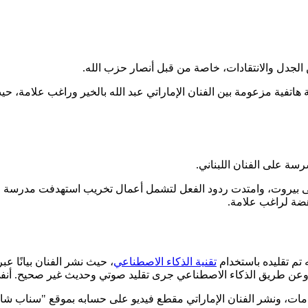
الجدل والانتقادات، خاصة من قبل أنصار حزب الله.
تفية مزعومة بين الفنان الإماراتي عبد الله بالخير وراغب علامة، حيث
سة على الفنان اللبناني.
ته إلى بيروت، وامتدت ردود الفعل لتشمل أعمال تخريب استهدفت مدرسة
هضة لراغب علامة.
تم تقليده باستخدام
تقنية الذكاء الاصطناعي
، حيث نشر الفنان بيانًا ع
وعن طريق الذكاء الاصطناعي جرى تقليد صوتي وحديث غير صحيح. أنفي ه
تهامات، ونشر الفنان الإماراتي مقطع فيديو على حسابه بموقع "سناب ش