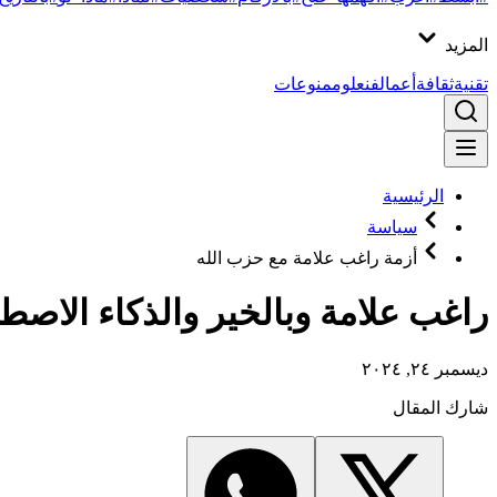
المزيد
تقنية
ثقافة
أعمال
فن
علوم
منوعات
الرئيسية
سياسة
أزمة راغب علامة مع حزب الله
راغب علامة وبالخير والذكاء الاصط
ديسمبر ٢٤, ٢٠٢٤
شارك المقال