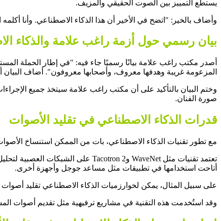
يستطع التمييز بين الصوت الحقيقي والمزيف.
وأضاف بالخير: "اتضح في الأخير أن هذا الذكاء الاصطناعي. وأنا أكلم
بيان رسمي حول أزمة راغب علامة والذكاء ال
أصدر مكتب راغب علامة بيانًا رسميًا جاء فيه: "في إطار الحملة المس
المزعومة غريبة وهدفها معروف، وأصحابها معروفون". أضاف البيان أن 
وختم البيان بالتأكيد على أن مكتب راغب علامة سيتخذ جميع الإجراءات 
صورة الفنان.
قدرات الذكاء الاصطناعي في تقليد الأصوات
مع تطور تقنيات الذكاء الاصطناعي، بات من الممكن استنساخ الأصوات
تعتمد تقنيات مثل WaveNet وTacotron 2 على الشبكات العصبية لتحليل وتوليد الصوت بناءً على تسجيلات صوتية قصيرة، وقد ساهمت العديد من الشركات في تطوير هذه التقنية مثل
أتاحت استخدامها في تطبيقات مثل مساعد جوجل وأجهزة أخرى.
على سبيل المثال، يمكن لخوارزميات الذكاء الاصطناعي تقليد أصوات ا
وقد استُخدمت هذه التقنية في مشاريع ترفيهية مثل تقديم أصوات المش