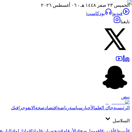
الخميس ٢٣ صفر ١٤٤٨ هـ - ٠٦ أغسطس ٢٠٢٦
فيديو
|
بودكاست
|
تابعنا
نبض
الرئيسية
جاك العلم
الأخبار
سياسة
رياضة
اقتصاد
صحة
الانفوجرافيك
السلاسل
#أبسط
#أغرب
#افهمها_صح
#بالأرقام
#شخصيات
#لماذا
#ماذا_لو
#بالتاريخ