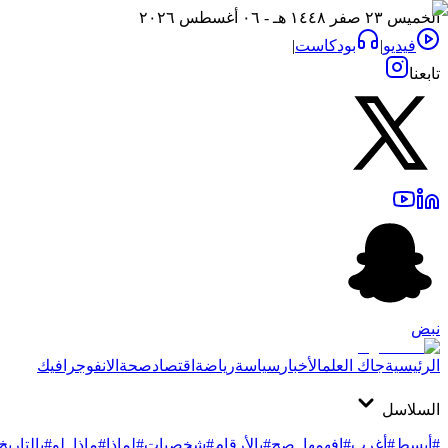
الخميس ٢٣ صفر ١٤٤٨ هـ - ٠٦ أغسطس ٢٠٢٦
فيديو
|
بودكاست
|
تابعنا
نبض
الرئيسية
جاك العلم
الأخبار
سياسة
رياضة
اقتصاد
صحة
الانفوجرافيك
السلاسل
#أبسط
#أغرب
#افهمها_صح
#بالأرقام
#شخصيات
#لماذا
#ماذا_لو
#بالتاريخ