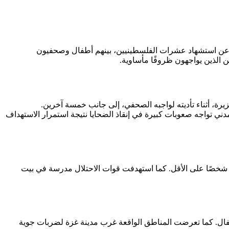
ت عن استشهاد عشرات الفلسطينيين، بينهم أطفال وصحفيون
 الذين يواجهون ظروفًا مأساوية.
، أثناء تأديته لواجبه الصحفي، إلى جانب خمسة آخرين.
ي تواجه صعوبات كبيرة في إنقاذ الضحايا نتيجة استمرار الاستهداف
نت طائرات الاحتلال غارات متتالية على منازل المدنيين في مدينة غزة وبلدات بيت لاهيا وبيت حانون ومخيم جباليا، ما أدى إلى استشهاد 20 شخصًا على الأقل. كما استهدفت قوات الاحتلال مدرسة في بيت
نتيجة غارة استهدفت مأوىً للنازحين، حيث قضى أكثر من 20 شخصًا بينهم نساء وأطفال. كما تعرضت المناطق الواقعة غرب مدينة غزة لضربات جوية