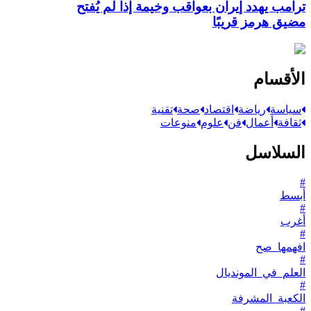
ترامب يهدد إيران بعواقب وخيمة إذا لم يُفتح
مضيق هرمز قريبًا
الأقسام
سياسة
رياضة
اقتصاد
صحة
تقنية
ثقافة
أعمال
فن
علوم
منوعات
السلاسل
#
أبسط
#
أغرب
#
افهمها_صح
#
العلم_في_المونديال
#
الكعبة_المشرفة
#