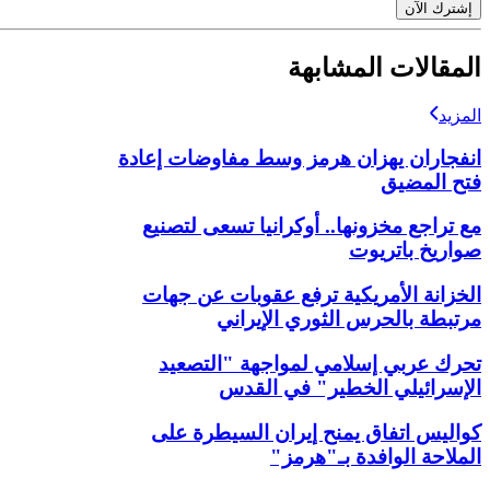
إشترك الآن
المقالات المشابهة
المزيد
انفجاران يهزان هرمز وسط مفاوضات إعادة
فتح المضيق
مع تراجع مخزونها.. أوكرانيا تسعى لتصنيع
صواريخ باتريوت
الخزانة الأمريكية ترفع عقوبات عن جهات
مرتبطة بالحرس الثوري الإيراني
تحرك عربي إسلامي لمواجهة "التصعيد
الإسرائيلي الخطير" في القدس
كواليس اتفاق يمنح إيران السيطرة على
الملاحة الوافدة بـ"هرمز"