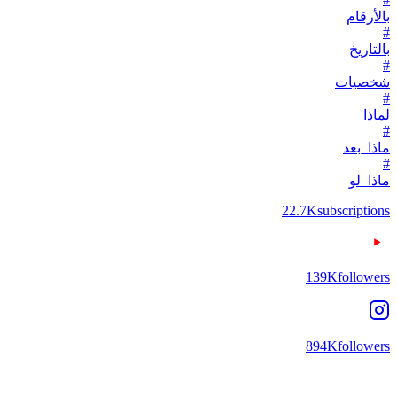
بالأرقام
#
بالتاريخ
#
شخصيات
#
لماذا
#
ماذا_بعد
#
ماذا_لو
22.7K
subscriptions
139K
followers
894K
followers