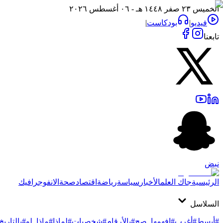
الخميس ٢٣ صفر ١٤٤٨ هـ - ٠٦ أغسطس ٢٠٢٦
فيديو
|
بودكاست
|
تابعنا
نبض
الرئيسية
جاك العلم
الأخبار
سياسة
رياضة
اقتصاد
صحة
الانفوجرافيك
السلاسل
#أبسط
#أغرب
#افهمها_صح
#بالأرقام
#شخصيات
#لماذا
#ماذا_لو
#بالتاريخ