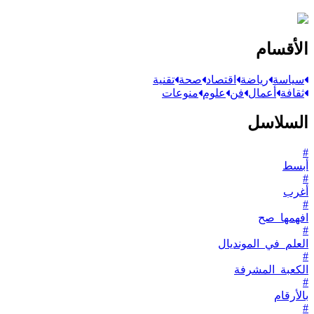
الأقسام
سياسة
رياضة
اقتصاد
صحة
تقنية
ثقافة
أعمال
فن
علوم
منوعات
السلاسل
#
أبسط
#
أغرب
#
افهمها_صح
#
العلم_في_المونديال
#
الكعبة_المشرفة
#
بالأرقام
#