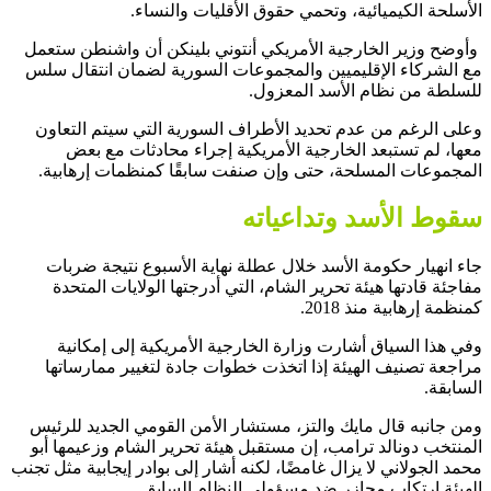
الأسلحة الكيميائية، وتحمي حقوق الأقليات والنساء.
وأوضح وزير الخارجية الأمريكي أنتوني بلينكن أن واشنطن ستعمل
مع الشركاء الإقليميين والمجموعات السورية لضمان انتقال سلس
للسلطة من نظام الأسد المعزول.
وعلى الرغم من عدم تحديد الأطراف السورية التي سيتم التعاون
معها، لم تستبعد الخارجية الأمريكية إجراء محادثات مع بعض
المجموعات المسلحة، حتى وإن صنفت سابقًا كمنظمات إرهابية.
سقوط الأسد وتداعياته
جاء انهيار حكومة الأسد خلال عطلة نهاية الأسبوع نتيجة ضربات
مفاجئة قادتها هيئة تحرير الشام، التي أدرجتها الولايات المتحدة
كمنظمة إرهابية منذ 2018.
وفي هذا السياق أشارت وزارة الخارجية الأمريكية إلى إمكانية
مراجعة تصنيف الهيئة إذا اتخذت خطوات جادة لتغيير ممارساتها
السابقة.
ومن جانبه قال مايك والتز، مستشار الأمن القومي الجديد للرئيس
المنتخب دونالد ترامب، إن مستقبل هيئة تحرير الشام وزعيمها أبو
محمد الجولاني لا يزال غامضًا، لكنه أشار إلى بوادر إيجابية مثل تجنب
الهيئة ارتكاب مجازر ضد مسؤولي النظام السابق.