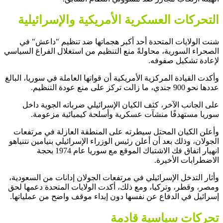
التحركات العسكرية الأمريكية والإسرائيلية
شنت الولايات المتحدة أحد أكبر هجماتها ضد تنظيم "داعش" في
الصحراء السورية، محاولةً منع التنظيم من استغلال الفراغ السياسي
لإعادة تشكيل صفوفه.
وأكدت القيادة المركزية الأمريكية أن قواتها العاملة في سوريا، البالغ
عددها نحو 900 جندي، ما زالت تركز على منع عودة التنظيم.
على الجانب الآخر، كثف الكيان الإسرائيلي ضرباته الجوية داخل
سوريا مستهدفًا منشآت عسكرية وأسلحة كيميائية مزعومة.
وأعلن الكيان المحتل سيطرته على المنطقة العازلة في مرتفعات
الجولان، وذلك بعد أن أعلن رئيس الوزراء الإسرائيلي بنيامين نتنياهو
انهيار اتفاق فك الاشتباك الموقع مع سوريا عام 1974 بحجة
الاضطرابات الأخيرة.
وأثار التدخل الإسرائيلي في مرتفعات الجولان إدانات من السعودية،
ومصر، وقطر، وتركيا، ومع ذلك، أكدت الولايات المتحدة دعمها لحق
إسرائيل في الدفاع عن نفسها دون إبداء موقف واضح من عملياتها.
تحركات سياسية قادمة