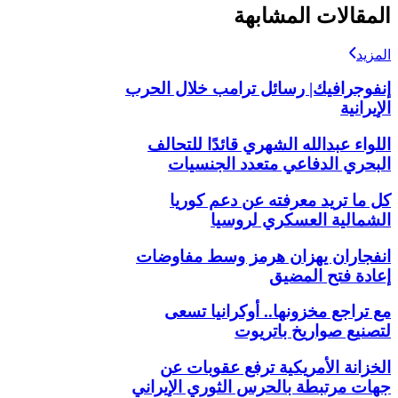
المقالات المشابهة
المزيد
إنفوجرافيك| رسائل ترامب خلال الحرب
الإيرانية
اللواء عبدالله الشهري قائدًا للتحالف
البحري الدفاعي متعدد الجنسيات
كل ما تريد معرفته عن دعم كوريا
الشمالية العسكري لروسيا
انفجاران يهزان هرمز وسط مفاوضات
إعادة فتح المضيق
مع تراجع مخزونها.. أوكرانيا تسعى
لتصنيع صواريخ باتريوت
الخزانة الأمريكية ترفع عقوبات عن
جهات مرتبطة بالحرس الثوري الإيراني