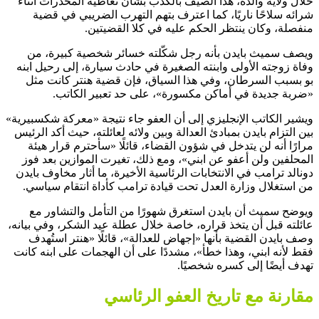
خلال ولاية والده، هذا الصيف بالكذب بشأن تعاطيه المخدرات أثناء
شرائه سلاحًا ناريًا، كما اعترف بتهم التهرب الضريبي في قضية
منفصلة، وكان ينتظر الحكم عليه في كلا القضيتين.
ويصف سميث بايدن بأنه رجل شكّلته خسائر شخصية كبيرة، من
وفاة زوجته الأولى وابنته الصغيرة في حادث سيارة، إلى رحيل ابنه
بو بسبب السرطان، وفي هذا السياق، فإن قضية هنتر كانت مثل
«ضربة جديدة في أماكن مكسورة»، على حد تعبير الكاتب.
ويشير الكاتب الإنجليزي إلى أن العفو جاء نتيجة «معركة شكسبيرية»
بين التزام بايدن بمبادئ العدالة وبين ولائه لعائلته، حيث أكد الرئيس
مرارًا أنه لن يتدخل في شؤون القضاء، قائلًا «سأحترم قرار هيئة
المحلفين ولن أعفو عن ابني»، ومع ذلك، تغيرت الموازين بعد فوز
دونالد ترامب في الانتخابات الرئاسية الأخيرة، ما أثار مخاوف بايدن
من استغلال وزارة العدل تحت قيادة ترامب كأداة انتقام سياسي.
ويوضح سميث أن بايدن استغرق شهورًا من التأمل والتشاور مع
عائلته قبل أن يتخذ قراره، خاصة خلال عطلة عيد الشكر، وفي بيانه،
وصف بايدن القضية بأنها «إجهاض للعدالة»، قائلًا «هنتر استُهدف
فقط لأنه ابني، وهذا خطأ»، مشددًا على أن الهجمات على ابنه كانت
تهدف أيضًا إلى كسره شخصيًا.
مقارنة مع تاريخ العفو الرئاسي