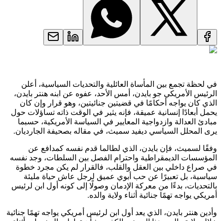
في لحظة تجمع بين المأساة العائلية والتحديات السياسية، أعلن
الرئيس الأمريكي جو بايدن، أمس الأحد، عفوه عن ابنه هنتر بايدن،
الذي كان يواجه أحكامًا في قضيتين جنائيتين، وهو قرار وإن كان
يحمل أبعادًا إنسانية عميقة، فإنه يثير في الوقت ذاته تساؤلات حول
مبادئ العدالة وازدواجية المعايير في السياسة الأمريكية، حسبما
يرى المحلل السياسي ديفيد سميث، في مقاله بصحيفة الجارديان.
وفقًا لسميث، فإن بايدن، الذي لطالما قدم نفسه كمدافع عن
المؤسسات الديمقراطية واحترام الفصل بين السلطات، وجد نفسه
في صراع داخلي بين العقل والقلب، فالقرار لم يكن مجرد خطوة
سياسية، بل تعبيرًا عن حب أبوي عميق لرجل عاش حياة مليئة
بالتحديات، بدءًا من معركة الإدمان وصولًا إلى كونه أول ابن لرئيس
أمريكي يواجه تهمًا جنائية أثناء ولاية والده.
وأدين هنتر بايدن، الذي يعد أول ابن لرئيس أمريكي يواجه تهمًا جنائية