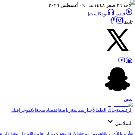
الأحد ٢٦ صفر ١٤٤٨ هـ - ٠٩ أغسطس ٢٠٢٦
فيديو
|
بودكاست
|
تابعنا
نبض
الرئيسية
جاك العلم
الأخبار
سياسة
رياضة
اقتصاد
صحة
الانفوجرافيك
السلاسل
#أبسط
#أغرب
#افهمها_صح
#بالأرقام
#شخصيات
#لماذا
#ماذا_لو
#بالتاريخ