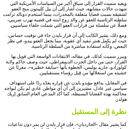
ويعيد سميث القرار إلى سياق أكبر من السياسات الأمريكية التي
شهدت حالات مشابهة، حيث أشار إلى أن بيل كلينتون منح العفو
لشقيقه بسبب قضايا متعلقة بالمخدرات، بينما استخدم دونالد ترامب
سلطته الرئاسية للعفو عن والد زوج ابنته في قضية تهرب ضريبي،
فضلًا عن سلسلة من قرارات العفو التي شملت حلفاء سياسيين.
ومع ذلك، يشير الكاتب إلى أن قرار بايدن جاء في توقيت حساس،
حيث لم يكمل هنتر تنفيذ أي عقوبة، مما يجعل العفو يبدو، في نظر
البعض، وكأنه استفادة مباشرة من السلطة الرئاسية.
ويبرز سميث كذلك، في مقاله، الانتقادات الواسعة التي قوبل بها
القرار، حتى من داخل الحزب الديمقراطي، حيث وصف حاكم ولاية
كولورادو، جاريد بوليس، الخطوة بأنها «سابقة خطيرة»، معربًا عن
خشيته من استغلالها من قِبل رؤساء مستقبليين.
في المقابل، يدافع مؤيدو بايدن عن قراره بعدّه ردًا على استهداف
سياسي غير عادل، مشيرين إلى أن أي مواطن عادي لم يكن ليواجه
محاكمة بهذه القضايا البسيطة، كما أكد المدعي العام السابق إريك
هولدر.
نظرة إلى المستقبل
كما يشير مقال «الجارديان»، فإن قرار بايدن لن يمر دون تداعيات