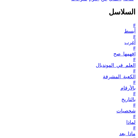
السلاسل
#
أبسط
#
أغرب
#
افهمها_صح
#
العلم_في_المونديال
#
الكعبة_المشرفة
#
بالأرقام
#
بالتاريخ
#
شخصيات
#
لماذا
#
ماذا_بعد