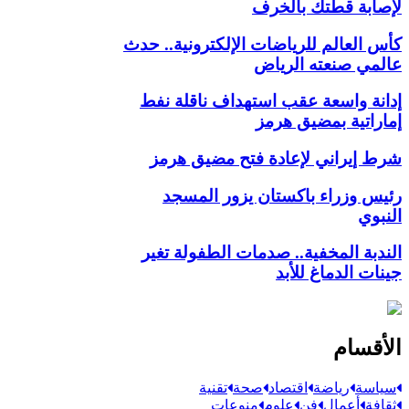
لإصابة قطتك بالخرف
كأس العالم للرياضات الإلكترونية.. حدث
عالمي صنعته الرياض
إدانة واسعة عقب استهداف ناقلة نفط
إماراتية بمضيق هرمز
شرط إيراني لإعادة فتح مضيق هرمز
رئيس وزراء باكستان يزور المسجد
النبوي
الندبة المخفية.. صدمات الطفولة تغير
جينات الدماغ للأبد
الأقسام
سياسة
رياضة
اقتصاد
صحة
تقنية
ثقافة
أعمال
فن
علوم
منوعات