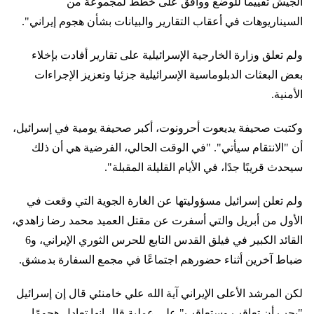
الجيش تقييما للوضع ووافق على خطط لمجموعة من
السيناريوهات في أعقاب التقارير والبيانات بشأن هجوم إيراني".
ولم تعلق وزارة الخارجية الإسرائيلية على تقارير أفادت بإخلاء
بعض البعثات الدبلوماسية الإسرائيلية جزئيا وتعزيز الإجراءات
الأمنية.
وكتبت صحيفة يديعوت أحرونوت، أكبر صحيفة يومية في إسرائيل،
أن "الانتقام سيأتي". "في الوقت الحالي، الفرضية هي أن ذلك
سيحدث قريبًا جدًا، في الأيام القليلة المقبلة".
ولم تعلن إسرائيل مسؤوليتها عن الغارة الجوية التي وقعت في
الأول من أبريل والتي أسفرت عن مقتل العميد محمد رضا زاهدي،
القائد الكبير في فيلق القدس التابع للحرس الثوري الإيراني، و6
ضباط آخرين أثناء حضورهم اجتماعًا في مجمع السفارة بدمشق.
لكن المرشد الأعلى الإيراني آية الله علي خامنئي قال إن إسرائيل
"يجب أن تعاقب وستعاقب" على عملية قال إنها تعادل هجومًا