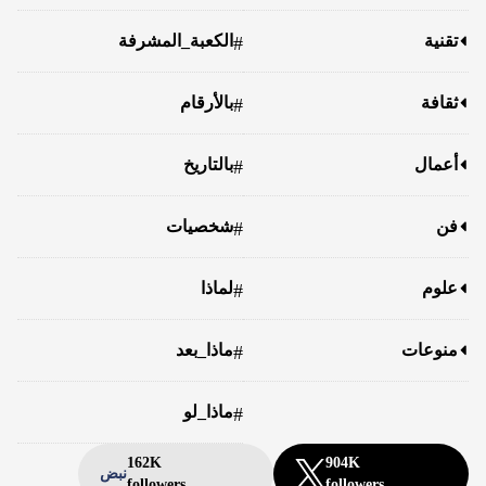
تقنية
الكعبة_المشرفة
#
ثقافة
بالأرقام
#
أعمال
بالتاريخ
#
فن
شخصيات
#
علوم
لماذا
#
منوعات
ماذا_بعد
#
ماذا_لو
#
162K
904K
نبض
followers
followers