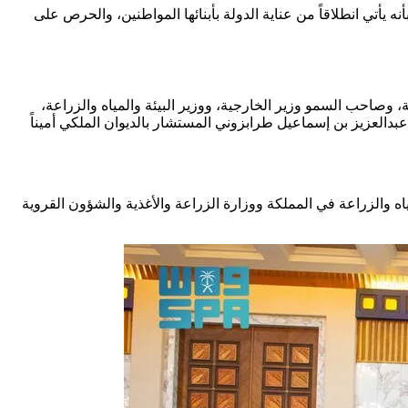
وزراء، تمديد العمل ببرنامج حساب المواطن مع الاستمرار في تقديم الدعم الإضافي للمستفيدين منه حتى نهاية العام (2024م)؛ بأنه يأتي انطلاقاً من عناية الدولة بأبنائها المواطنين، والحرص على
احب السمو وزير الخارجية، ووزير البيئة والمياه والزراعة،
عبدالعزيز بن إسماعيل طرابزوني المستشار بالديوان الملكي أميناً
ياه والزراعة في المملكة ووزارة الزراعة والأغذية والشؤون القروية