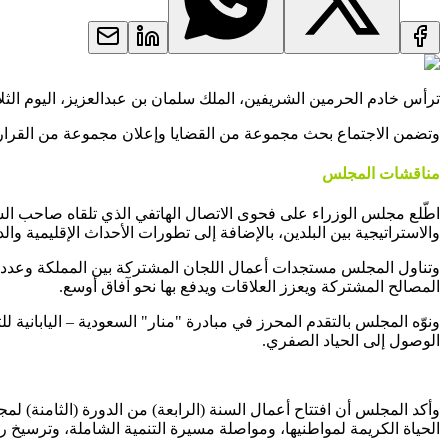
ترأس خادم الحرمين الشريفين، الملك سلمان بن عبدالعزيز، اليوم الثل
وتضمن الاجتماع بحث مجموعة من القضايا وإعلان مجموعة من القرار
مناقشات المجلس
اطّلع مجلس الوزراء على فحوى الاتصال الهاتفي الذي تلقاه صاحب الس
والاستراتيجية بين البلدين، بالإضافة إلى تطورات الأحداث الإقليمية والد
وتناول المجلس مستجدات أعمال اللجان المشتركة بين المملكة وعدد م
المصالح المشتركة ويعزز العلاقات ويدفع بها نحو آفاق أوسع.
ونوّه المجلس بالتقدم المحرز في مبادرة "منار" السعودية – اليابانية 
الوصول إلى الحياد الصفري.
وأكد المجلس أن افتتاح أعمال السنة (الرابعة) من الدورة (الثامنة)
الحياة الكريمة لمواطنيها، ومواصلة مسيرة التنمية الشاملة، وترسيخ ريا