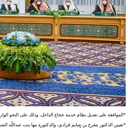
*الموافقة على تعديل نظام خدمة حجاج الداخل، وذلك على النحو الوارد
*تعيين الدكتور مفرح بن ضايم قرادي، والدكتورة مها بنت عبداللّه ال