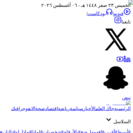
الخميس ٢٣ صفر ١٤٤٨ هـ - ٠٦ أغسطس ٢٠٢٦
فيديو
|
بودكاست
|
تابعنا
نبض
الرئيسية
جاك العلم
الأخبار
سياسة
رياضة
اقتصاد
صحة
الانفوجرافيك
السلاسل
#أبسط
#أغرب
#افهمها_صح
#بالأرقام
#شخصيات
#لماذا
#ماذا_لو
#بالتاريخ