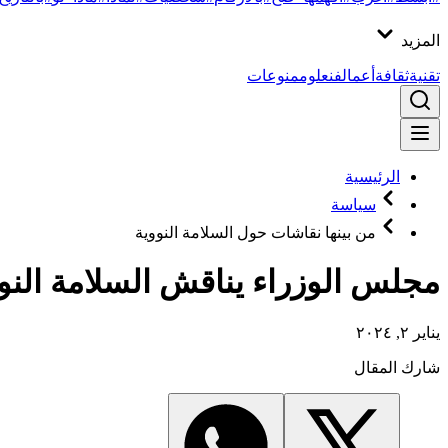
المزيد
تقنية
ثقافة
أعمال
فن
علوم
منوعات
الرئيسية
سياسة
من بينها نقاشات حول السلامة النووية
مجلس الوزراء يناقش السلامة النووية ويُصدر 17 قرارًا من بينها تعديل 
يناير ٢, ٢٠٢٤
شارك المقال