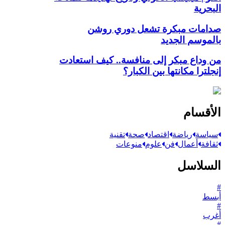
البحرية
صدامات مبكرة تشعل دوري روشن
بالموسم الجديد
من وداع مبكر إلى منافسة.. كيف استعادت
إنجلترا مكانتها بين الكبار؟
الأقسام
سياسة
رياضة
اقتصاد
صحة
تقنية
ثقافة
أعمال
فن
علوم
منوعات
السلاسل
#
أبسط
#
أغرب
#