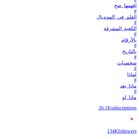
افهمها_صح
#
العلم_في_المونديال
#
الكعبة_المشرفة
#
بالأرقام
#
بالتاريخ
#
شخصيات
#
لماذا
#
ماذا_بعد
#
ماذا_لو
26.1K
subscriptions
134K
followers