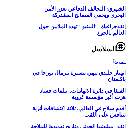
الشهري: التحالف الدفاعي يعزز الأمن
البحري ويحمي المصالح المشتركة
إنفوجرافيك| "النينيو" تهدد الملايين حول
العالم بالجوع
السلاسل
المزيد
انهيار جليدي ينهي مسيرة نيرمال بورجا في
باكستان
الفيفا في دائرة الاتهامات.. ملفات فساد
هزت أكبر مؤسسة كروية
أقدم سلاح في العالم.. ثلاثة اكتشافات أثرية
تتنافس على اللقب
انفو | ميليشيا الحوثي وتاريخ تهديدها للملاحة