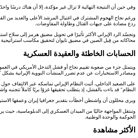
وفي حين أن النتيجة النهائية لا تزال غير مؤكدة، إلا أن هناك درسًا واحد
ورغم نجاح الهجوم المشترك في اغتيال المرشد الأعلى والعديد من الق
ردع مضادة على جبهات القتال وطاولة المفاوضات.
وتجسّد الرد الإيراني الأكثر تأثيرًا في تحويل مضيق هرمز إلى سلاح است
محاكاته من قِبل الصين في مضيق تايوان لتحقيق مكاسب استراتيجية دو
الحسابات الخاطئة والعقيدة العسكرية
ويتمثل جزء من صعوبة تقييم نجاح أو فشل التدخل الأمريكي في الغموض ا
ومصادر الاستخبارات عن عدم تضرر المنشآت النووية الإيرانية بشكل كب
على الصعيد الداخلي، أثبت النظام الإيراني تماسكه عبر الالتفاف حول
النظام" قد باءت بالفشل، إذ يتطلب تحقيقها غزوًا بريًا كاملاً تتجنبه
وبرى محللون أن واشنطن أخطأت بتقدير جغرافيا إيران وعمقها الاستر
وتنتقل المواجهة حاليًا من الميدان العسكري إلى الدبلوماسية، حيث ير
الحوكمة والوحدة الوطنية.
الأكثر مشاهدة