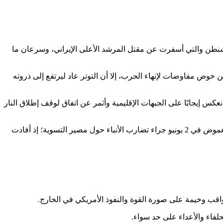
يًا في 28 فبراير 2026 إثر ضربات جوية عنيفة بين طهران وواشنطن والتي أسفرت عن مقتل المرشد الأعلى الإيراني، وسرعان ما
 مارس مع إعلان الرئيس الأمريكي دونالد ترامب عن خوض مفاوضات لإنهاء الحرب، إلا أن التوتر عاد ليرتفع إلى ذروته
ت الجهود الدبلوماسية المؤقتة في التوصل إلى اتفاق لوقف إطلاق النار بين واشنطن وطهران في 8 أبريل، ما انعكس إيجابًا على الجبهات الإقليمية وأثمر عن اتفاق لوقف إطلاق النار
تلا ذلك إعلان ترامب تمديد وقف إطلاق النار مع إيران لأجل غير مسمى لفتح المجال للحلول السياسية، بالرغم من دخول الأزمة مرحلة من الغموض في 2 يونيو جراء تضارب الأنباء حول مصير التسوية؛ إذ أفادت
لفاء والأعداء على حد سواء.