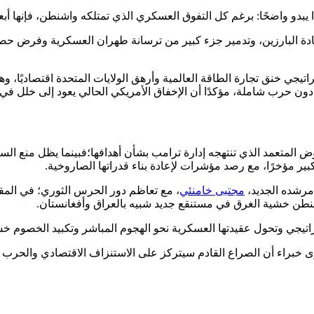
ًا يبدو واضحًا: برغم كل التفوق العسكري الذي تمتلكه واشنطن، فإنها أبعد
ادة البارزين، وتدمير جزء كبير من ترسانة طهران العسكرية وفرض حصار
راتيجي خنق تجارة الطاقة العالمية وأرهق الولايات المتحدة اقتصاديًا، 
ن حرب شاملة، مؤكدًا أن الإخفاق الأمريكي الحالي يعود إلى خلل في ا
لمتعمد الذي تنتهجه إدارة ترامب بشأن أهدافها؛فبينما يظل منع السلاح 
ير مؤخرًا، مع رصد مؤشرات لإعادة بناء قدراتها الصاروخية.
 مرشده الجديد،
مجتبى خامنئي
، مع تعاظم دور الحرس الثوري؛ في المق
 واشنطن خشية الغرق في مستنقع جديد شبيه بالعراق وأفغانستان.
اتيجي وتحول عقيدتها العسكرية نحو الهجوم المباشر وتكبيد الخصوم خ
ى خبراء أن الصراع القادم سيتركز على الاستنزاف الاقتصادي والحرب ال