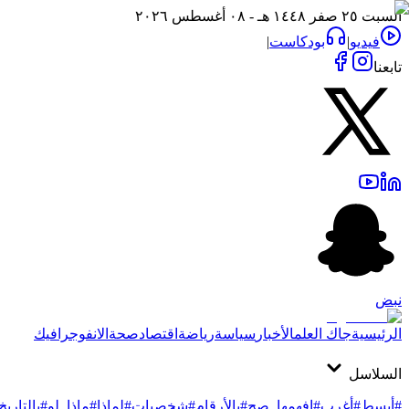
السبت ٢٥ صفر ١٤٤٨ هـ - ٠٨ أغسطس ٢٠٢٦
فيديو
|
بودكاست
|
تابعنا
نبض
الرئيسية
جاك العلم
الأخبار
سياسة
رياضة
اقتصاد
صحة
الانفوجرافيك
السلاسل
#أبسط
#أغرب
#افهمها_صح
#بالأرقام
#شخصيات
#لماذا
#ماذا_لو
#بالتاريخ