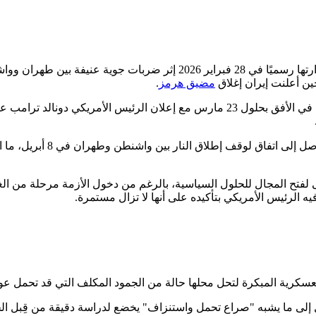
مرت الحرب الإيرانية خلال 100 يوم بمحطات عديدة، حيث اندلعت شرارتها رسم
ن أعلنت إيران إغلاق
مضيق هرمز
.
ورغم هذه الأجواء المشحونة، بدأت المؤشرات الدبلوماسية الأولى تلوح في الأفق بحلول 23
وفي تحول سريع للأحداث، نجح
 الرئيس الأمريكي بتأكيده على أنها لا تزال مستمرة.
ل إلى ما يشبه "صراع تحمل واستنزاف" يخضع لدراسة دقيقة من قِبل الح