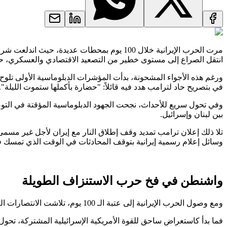
انتقل الصراع إلى مستوى خطير من التصعيد الاقتصادي والعسكري، حي
في بتصريح حاد لترامب هدد فيه قائلاً: "حضارة بأكملها ستموت الليلة".
بين لبنان وإسرائيل.
وسائل إعلام رسمية إيرانية بتوقف المحادثات في الوقت الذي تمسك فيه
واشنطن في فخ حرب الاستنزاف الطويلة
ومع وصول الحرب الإيرانية إلى عتبة الـ 100 يوم، تلاشت الانتصارات العسكرية المبكرة لتحل محلها حالة من الجمود المكلف التي قد تحمل عواقب وخيمة على صورة القوة والنفوذ الأمريكي في الخارج.
فما بدأ كاستعراض ساحق للقوة الأمريكية الإسرائيلية المشتركة، تحو