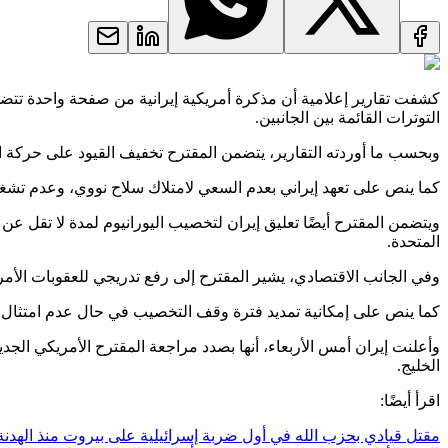
التوترات القائمة بين الجانبين.
وبحسب ما أوردته التقارير، يتضمن المقترح تخفيف القيود على حركة ال
كما ينص على تعهد إيراني بعدم السعي لامتلاك سلاح نووي، وعدم تشغ
المتحدة.
وفي الجانب الاقتصادي، يشير المقترح إلى رفع تدريجي للعقوبات الأمريكي
كما ينص على إمكانية تمديد فترة وقف التخصيب في حال عدم امتثال طه
وأعلنت إيران أمس الأربعاء، أنها بصدد مراجعة المقترح الأمريكي الج
الخليج.
اقرأ أيضًا:
مقتل قيادي بحزب الله في أول ضربة إسرائيلية على بيروت منذ الهدنة