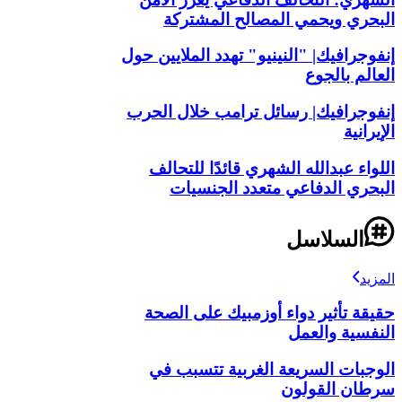
البحري ويحمي المصالح المشتركة
إنفوجرافيك| "النينيو" تهدد الملايين حول
العالم بالجوع
إنفوجرافيك| رسائل ترامب خلال الحرب
الإيرانية
اللواء عبدالله الشهري قائدًا للتحالف
البحري الدفاعي متعدد الجنسيات
السلاسل
المزيد
حقيقة تأثير دواء أوزمبيك على الصحة
النفسية والعمل
الوجبات السريعة الغربية تتسبب في
سرطان القولون