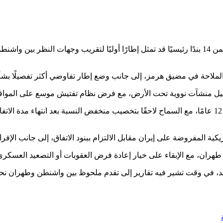
كشفت تقارير إعلامية أن مذكرة أمريكية إيرانية من صفحة واحدة تتضمن 14 بندًا رئيسيًا قد تمثل إطار
ملاحة في مضيق هرمز، إلى جانب وضع إطار تفاوضي أكثر تفصيلًا بشأن ا
يل منشآت نووية تحت الأرض، مع فرض نظام تفتيش موسع على المواقع ا
ويتضمن المقترح أيضًا تعليق إيران لتخصيب اليورانيوم لمدة لا تقل عن 12 عامًا، مع السماح لاحقًا بتخصيب 
ة المفروضة على إيران مقابل الالتزام ببنود الاتفاق، إلى جانب الإفراج
ران، مع الإبقاء على خيار إعادة فرض العقوبات أو التصعيد العسكري 
ديد، في وقت تشير فيه تقارير إلى تقدم ملحوظ بين واشنطن وطهران نحو