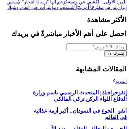
للمرة الأولى.. الكشف عن وثيقة يُزعم أنها "رسالة انتحار" لإبستين
إيران تدرس مقترحًا أمريكيًا للسلام.. ومؤشرات على اتفاق وشيك
الأكثر مشاهدة
احصل على أهم الأخبار مباشرةً في بريدك
إشترك الآن
المقالات المشابهة
المزيد
إنفوجرافيك| المتحدث الرسمي باسم وزارة
الدفاع اللواء الركن تركي المالكي
انفو | الجوع في السودان.. أكبر أزمة غذائية
في العالم
الشهري: التحالف الدفاعي يعزز الأمن