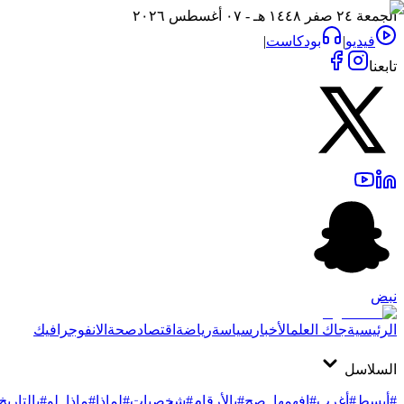
الجمعة ٢٤ صفر ١٤٤٨ هـ - ٠٧ أغسطس ٢٠٢٦
فيديو
|
بودكاست
|
تابعنا
نبض
الرئيسية
جاك العلم
الأخبار
سياسة
رياضة
اقتصاد
صحة
الانفوجرافيك
السلاسل
#أبسط
#أغرب
#افهمها_صح
#بالأرقام
#شخصيات
#لماذا
#ماذا_لو
#بالتاريخ