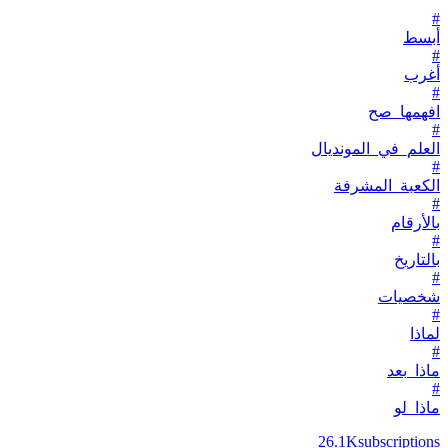
#
أبسط
#
أغرب
#
افهمها_صح
#
العلم_في_المونديال
#
الكعبة_المشرفة
#
بالأرقام
#
بالتاريخ
#
شخصيات
#
لماذا
#
ماذا_بعد
#
ماذا_لو
26.1K
subscriptions