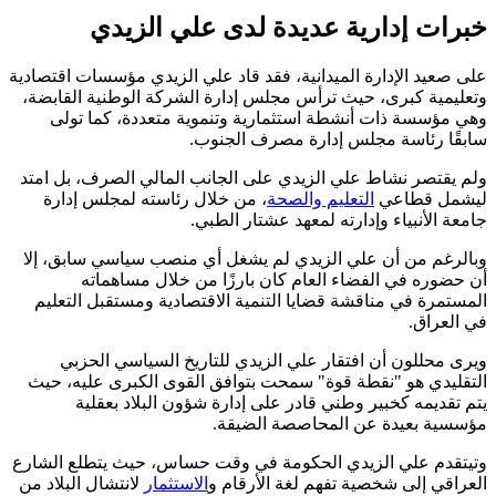
خبرات إدارية عديدة لدى علي الزيدي
على صعيد الإدارة الميدانية، فقد قاد علي الزيدي مؤسسات اقتصادية
وتعليمية كبرى، حيث ترأس مجلس إدارة الشركة الوطنية القابضة،
وهي مؤسسة ذات أنشطة استثمارية وتنموية متعددة، كما تولى
سابقًا رئاسة مجلس إدارة مصرف الجنوب.
ولم يقتصر نشاط علي الزيدي على الجانب المالي الصرف، بل امتد
ليشمل قطاعي
التعليم والصحة
، من خلال رئاسته لمجلس إدارة
جامعة الأنبياء وإدارته لمعهد عشتار الطبي.
وبالرغم من أن علي الزيدي لم يشغل أي منصب سياسي سابق، إلا
أن حضوره في الفضاء العام كان بارزًا من خلال مساهماته
المستمرة في مناقشة قضايا التنمية الاقتصادية ومستقبل التعليم
في العراق.
ويرى محللون أن افتقار علي الزيدي للتاريخ السياسي الحزبي
التقليدي هو "نقطة قوة" سمحت بتوافق القوى الكبرى عليه، حيث
يتم تقديمه كخبير وطني قادر على إدارة شؤون البلاد بعقلية
مؤسسية بعيدة عن المحاصصة الضيقة.
وتيتقدم علي الزيدي الحكومة في وقت حساس، حيث يتطلع الشارع
العراقي إلى شخصية تفهم لغة الأرقام و
الاستثمار
لانتشال البلاد من