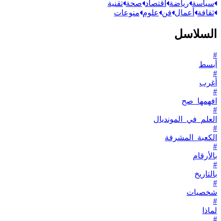
سياسة
رياضة
اقتصاد
صحة
تقنية
ثقافة
أعمال
فن
علوم
منوعات
السلاسل
#
أبسط
#
أغرب
#
افهمها_صح
#
العلم_في_المونديال
#
الكعبة_المشرفة
#
بالأرقام
#
بالتاريخ
#
شخصيات
#
لماذا
#