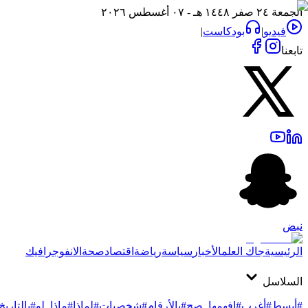
الجمعة ٢٤ صفر ١٤٤٨ هـ - ٠٧ أغسطس ٢٠٢٦
فيديو
|
بودكاست
|
تابعنا
نبض
الرئيسية
جاك العلم
الأخبار
سياسة
رياضة
اقتصاد
صحة
الانفوجرافيك
السلاسل
#أبسط
#أغرب
#افهمها_صح
#بالأرقام
#شخصيات
#لماذا
#ماذا_لو
#بالتاريخ