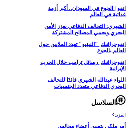
انفو | الجوع في السودان.. أكبر أزمة
غذائية في العالم
الشهري: التحالف الدفاعي يعزز الأمن
البحري ويحمي المصالح المشتركة
إنفوجرافيك| "النينيو" تهدد الملايين حول
العالم بالجوع
إنفوجرافيك| رسائل ترامب خلال الحرب
الإيرانية
اللواء عبدالله الشهري قائدًا للتحالف
البحري الدفاعي متعدد الجنسيات
السلاسل
المزيد
أمر ملكي بتعيين أعضاء مجالس