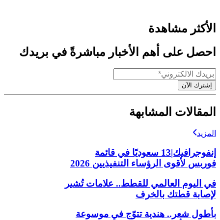
الأكثر مشاهدة
احصل على أهم الأخبار مباشرةً في بريدك
إشترك الآن
المقالات المشابهة
المزيد
إنفوجرافيك|13 سعوديًا في قائمة
فوربس لأقوى الرؤساء التنفيذيين 2026
في اليوم العالمي للقطط.. علامات تُشير
لإصابة قطتك بالخرف
بأطول شعر.. هندية تتوّج في موسوعة