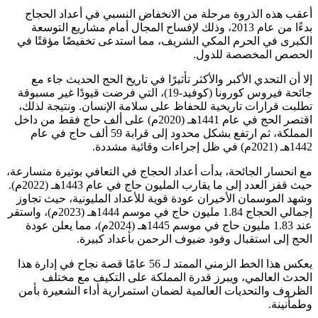
أعقب هذه الذروة مرحلة من الانخفاض النسبي في أعداد الحجاج
بدءًا من عام 2013، وذلك لإفساح المجال أمام مشاريع التوسعة
الكبرى في الحرم المكي الشريف، مما استدعى تخفيضًا مؤقتًا في
الحصص المخصصة للدول.
إلا أن التحدي الأكبر والأكثر تأثيرًا في تاريخ الحج الحديث جاء مع
جائحة فيروس كورونا (كوفيد-19)، التي فرضت قيودًا غير مسبوقة
تطلبت قرارات تاريخية للحفاظ على سلامة الإنسان. ونتيجة لذلك،
اقتصر الحج في عام 1441هـ (2020م) على ألف حاج فقط من داخل
المملكة، ثم ارتفع بشكل محدود إلى قرابة 59 ألف حاج في عام
1442هـ (2021م) في ظل إجراءات وقائية مشددة.
مع انحسار الجائحة، بدأت أعداد الحجاج في التعافي بوتيرة متسارعة،
حيث قفز العدد إلى ما يقارب المليون حاج في عام 1443هـ (2022م).
وشهد الموسمان الأخيران عودة قوية للأعداد المليونية، حيث تجاوز
إجمالي الحجاج 1.84 مليون حاج في موسم 1444هـ (2023م)، واستقر
عند 1.83 مليون حاج في موسم 1445هـ (2024م)، مما يعلن عودة
الحج إلى استقبال وفود ضيوف الرحمن بأعداد كبيرة.
يعكس هذا الخط الزمني الممتد لـ 56 عامًا قصة نجاح في إدارة هذا
الحدث العالمي، ويبرز قدرة المملكة على التكيف مع مختلف
الظروف والتحديات العالمية لضمان استمرارية أداء الشعيرة بأمن
وطمأنينة.