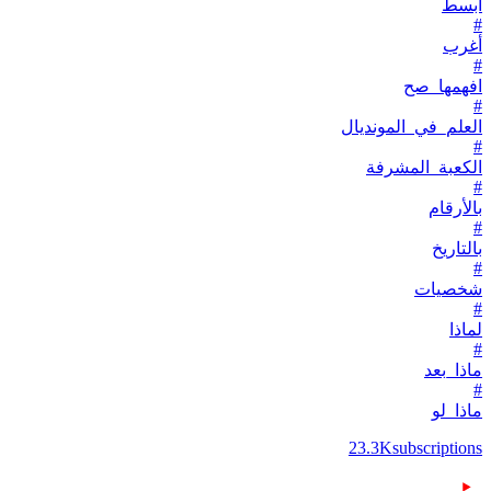
أبسط
#
أغرب
#
افهمها_صح
#
العلم_في_المونديال
#
الكعبة_المشرفة
#
بالأرقام
#
بالتاريخ
#
شخصيات
#
لماذا
#
ماذا_بعد
#
ماذا_لو
23.3K
subscriptions