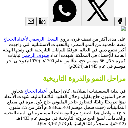
على مدى أكثر من نصف قرن، يروي
السجل الرسمي لأعداد الحجاج
قصة ملحمية من النمو المطرد والتحديات الاستثنائية التي واجهت
أكبر تجمع ديني في العالم. فوفقًا للبيانات التاريخية التي وثقتها الهيئة
العامة للإحصاء في المملكة، شهدت أعداد
ضيوف الرحمن
تباينات
كبيرة خلال 56 موسم حج، بدءًا من عام 1390هـ (1970م) وحتى آخر
موسم في عام 1445هـ (2024م).
مراحل النمو والذروة التاريخية
في بداية السبعينيات الميلادية، كان إجمالي
أعداد الحجاج
يتجاوز
حاجز المليون حاج بقليل. وخلال العقود الثلاثة التالية، شهدت الأعداد
نموًا تدريجيًا وثابتًا، لتتجاوز حاجز المليوني حاج لأول مرة في مطلع
الثمانينيات (حيث سجل موسم 1403هـ/1983م أكثر من 2.5 مليون
حاج). وتواصل هذا الصعود مع التوسعات المستمرة في البنية التحتية
والخدمات، ليبلغ الحج ذروته التاريخية في موسم عام 1433هـ
(2012م)، مسجلاً رقمًا قياسيًا بلغ 3,161,573 حاجًا.