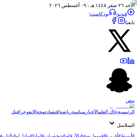
الأحد ٢٦ صفر ١٤٤٨ هـ - ٠٩ أغسطس ٢٠٢٦
فيديو
|
بودكاست
|
تابعنا
نبض
الرئيسية
جاك العلم
الأخبار
سياسة
رياضة
اقتصاد
صحة
الانفوجرافيك
السلاسل
#أبسط
#أغرب
#افهمها_صح
#بالأرقام
#شخصيات
#لماذا
#ماذا_لو
#بالتاريخ