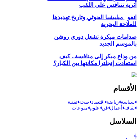
أثرية تتنافس على اللقب
انفو | ميليشيا الحوثي وتاريخ تهديدها
للملاحة البحرية
صدامات مبكرة تشعل دوري روشن
بالموسم الجديد
من وداع مبكر إلى منافسة.. كيف
استعادت إنجلترا مكانتها بين الكبار؟
الأقسام
سياسة
رياضة
اقتصاد
صحة
تقنية
ثقافة
أعمال
فن
علوم
منوعات
السلاسل
#