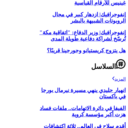
غينيس للأرقام القياسية
إنفوجرافيك| ازدهار كبير في مجال
الروبوتات الشبيهة بالبشر
إنفوجرافيك| وزير الدفاع: "اتفاقية مكة"
تُرسّخ لشراكة دفاعية طويلة المدى
هل يتزوج كريستيانو وجورجينا قريبًا؟
السلاسل
المزيد
انهيار جليدي ينهي مسيرة نيرمال بورجا
في باكستان
الفيفا في دائرة الاتهامات.. ملفات فساد
هزت أكبر مؤسسة كروية
أقدم سلاح في العالم.. ثلاثة اكتشافات