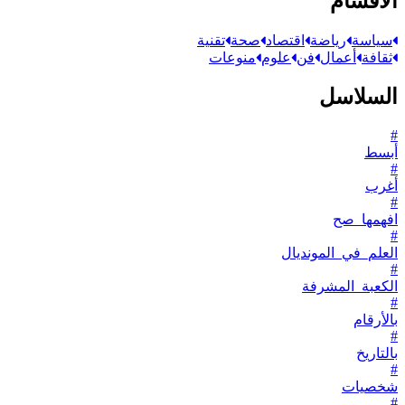
الأقسام
سياسة
رياضة
اقتصاد
صحة
تقنية
ثقافة
أعمال
فن
علوم
منوعات
السلاسل
#
أبسط
#
أغرب
#
افهمها_صح
#
العلم_في_المونديال
#
الكعبة_المشرفة
#
بالأرقام
#
بالتاريخ
#
شخصيات
#