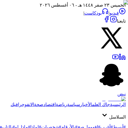
الخميس ٢٣ صفر ١٤٤٨ هـ - ٠٦ أغسطس ٢٠٢٦
فيديو
|
بودكاست
|
تابعنا
نبض
الرئيسية
جاك العلم
الأخبار
سياسة
رياضة
اقتصاد
صحة
الانفوجرافيك
السلاسل
#أبسط
#أغرب
#افهمها_صح
#بالأرقام
#شخصيات
#لماذا
#ماذا_لو
#بالتاريخ