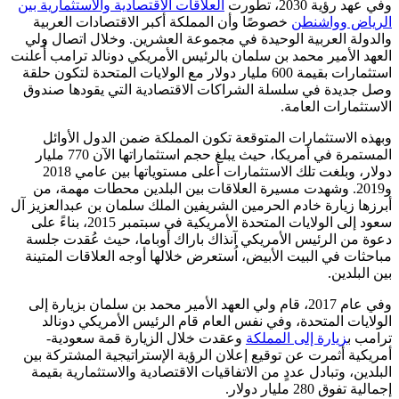
وفي عهد رؤية 2030، تطورت
العلاقات الاقتصادية والاستثمارية بين
الرياض وواشنطن
خصوصًا وأن المملكة أكبر الاقتصادات العربية
والدولة العربية الوحيدة في مجموعة العشرين. وخلال اتصال ولي
العهد الأمير محمد بن سلمان بالرئيس الأمريكي دونالد ترامب أُعلنت
استثمارات بقيمة 600 مليار دولار مع الولايات المتحدة لتكون حلقة
وصل جديدة في سلسلة الشراكات الاقتصادية التي يقودها صندوق
الاستثمارات العامة.
وبهذه الاستثمارات المتوقعة تكون المملكة ضمن الدول الأوائل
المستمرة في أمريكا، حيث يبلغ حجم استثماراتها الآن 770 مليار
دولار، وبلغت تلك الاستثمارات أعلى مستوياتها بين عامي 2018
و2019. وشهدت مسيرة العلاقات بين البلدين محطات مهمة، من
أبرزها زيارة خادم الحرمين الشريفين الملك سلمان بن عبدالعزيز آل
سعود إلى الولايات المتحدة الأمريكية في سبتمبر 2015، بناءً على
دعوة من الرئيس الأمريكي آنذاك باراك أوباما، حيث عُقدت جلسة
مباحثات في البيت الأبيض، اُستعرض خلالها أوجه العلاقات المتينة
بين البلدين.
وفي عام 2017، قام ولي العهد الأمير محمد بن سلمان بزيارة إلى
الولايات المتحدة، وفي نفس العام قام الرئيس الأمريكي دونالد
ترامب ب
زيارة إلى المملكة
وعقدت خلال الزيارة قمة سعودية-
أمريكية أثمرت عن توقيع إعلان الرؤية الإستراتيجية المشتركة بين
البلدين، وتبادل عددٍ من الاتفاقيات الاقتصادية والاستثمارية بقيمة
إجمالية تفوق 280 مليار دولار.