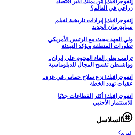
إنفوجرافيك| مَن يملك أكبر اقتصاد
زراعي في العالم؟
إنفوجرافيك| إيرادات تاريخية لفيلم
سبايدرمان الجديد
ولي العهد يبحث مع الرئيس الأمريكي
تطورات المنطقة ويؤكد التهدئة
ترامب يعلن إلغاء الهجوم على إيران..
وواشنطن تفسح المجال للدبلوماسية
إنفوجرافيك| نزع سلاح حماس في غزة..
عقبات تهدد الخطة
إنفوجرافيك| أكثر القطاعات جذبًا
للاستثمار الأجنبي
السلاسل
المزيد