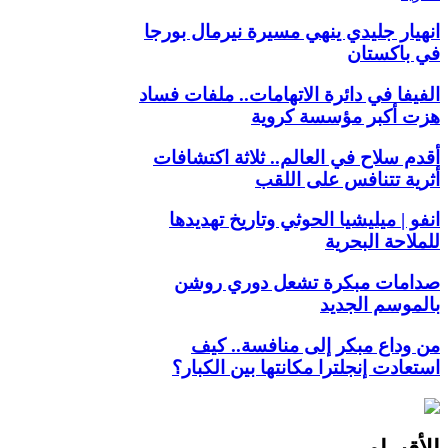
انهيار جليدي ينهي مسيرة نيرمال بورجا
في باكستان
الفيفا في دائرة الاتهامات.. ملفات فساد
هزت أكبر مؤسسة كروية
أقدم سلاح في العالم.. ثلاثة اكتشافات
أثرية تتنافس على اللقب
انفو | ميليشيا الحوثي وتاريخ تهديدها
للملاحة البحرية
صدامات مبكرة تشعل دوري روشن
بالموسم الجديد
من وداع مبكر إلى منافسة.. كيف
استعادت إنجلترا مكانتها بين الكبار؟