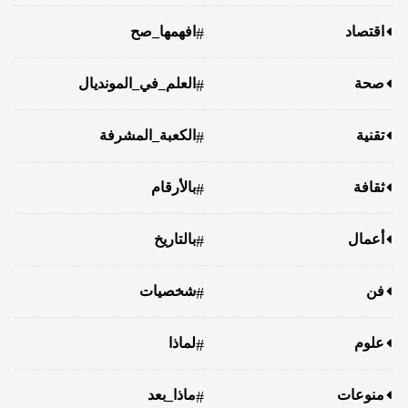
اقتصاد
افهمها_صح
#
صحة
العلم_في_المونديال
#
تقنية
الكعبة_المشرفة
#
ثقافة
بالأرقام
#
أعمال
بالتاريخ
#
فن
شخصيات
#
علوم
لماذا
#
منوعات
ماذا_بعد
#