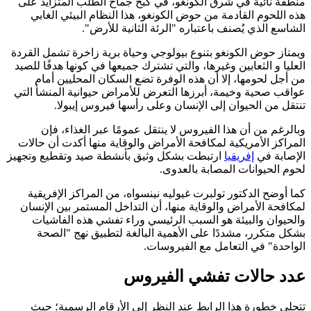
منطقة نائية في شرق الكونغو، في كبح جماح الطلب المتزايد على
هذه اللحوم القادمة من حوض الكونغو، هذا النظام البيئي الغابي
الشاسع الذي يُصنف باعتباره "الرئة الثانية للأرض".
ويمتاز حوض الكونغو بتنوع بيولوجي وحياة برية زاخرة تشمل القردة
العليا و الثعابين وغيرها، والتي تشترك جميعها في كونها هدفًا للصيد
من أجل لحومها، إلا أن هذه الوفرة تضع السكان المحليين أمام
عواقب صحية وخيمة، أبرزها التعرض للأمراض حيوانية المنشأ التي
تنتقل من الحيوان إلى الإنسان وعلى رأسها فيروس إيبولا.
وبالرغم من أن هذا الفيروس لا ينتقل عمومًا عبر الغذاء، فإن
المراكز الأمريكية لمكافحة الأمراض والوقاية منها أكدت أن حالات
الإصابة في
إفريقيا
ارتبطت بشكل وثيق بأنشطة صيد وتقطيع وتجهيز
لحوم الحيوانات المصابة بالعدوى.
كما أوضح الدكتور تولبرت غيوليه نينسواه، من المراكز الإفريقية
لمكافحة الأمراض والوقاية منها، أن التداخل المستمر بين الإنسان
والحيوان والبيئة هو السبب الرئيسي وراء تفشي هذه الفاشيات
بشكل متكرر، مشددًا على الأهمية البالغة لتطبيق نهج "الصحة
الواحدة" في التعامل مع الفيروسات.
عدد حالات تفشي الفيروس
تتجلى خطورة هذا الرابط عند النظر إلى الأرقام الرسمية؛ حيث