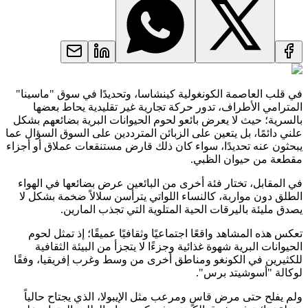
في قلب العاصمة الكونغولية كينشاسا، وتحديدًا في سوق "ماسينا"
المترامي الأطراف، تدور حركة تجارية غير تقليدية يحاط بعضها
بالسرية؛ حيث لا يعرض بائعو لحوم الحيوانات البرية بضائعهم بشكل
علني دائمًا، بل يتعين على الزبائن المترددين على السوق السؤال عما
يبحثون عنه تحديدًا، سواء كان ذلك قارض مستنقعات عملاق أو أجزاء
مقطعة من حيوان الظبي.
في المقابل، تختار فئة أخرى من البائعين عرض بضائعها في الهواء
الطلق دون مواربة، كالنساء اللواتي يترأسن سلالاً ضخمة بشكل لا
يصدق مليئة باليرقات الحية المتلوية التي تجذب المارين.
تعكس هذه المشاهد واقعًا اجتماعيًا وثقافيًا عميقًا؛ إذ تمثل لحوم
الحيوانات البرية شهوة غذائية وجزءًا لا يتجزأ من البيئة الثقافية
للكثيرين في الكونغو ومناطق أخرى من وسط وغرب إفريقيا، وفقًا
لوكالة "أسوشيتد برس".
ولم يفلح حتى مرض قاسٍ ومرعب مثل الإيبولا، الذي يجتاح حالياً