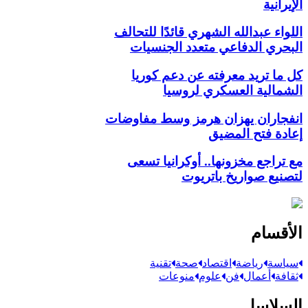
الإيرانية
اللواء عبدالله الشهري قائدًا للتحالف
البحري الدفاعي متعدد الجنسيات
كل ما تريد معرفته عن دعم كوريا
الشمالية العسكري لروسيا
انفجاران يهزان هرمز وسط مفاوضات
إعادة فتح المضيق
مع تراجع مخزونها.. أوكرانيا تسعى
لتصنيع صواريخ باتريوت
الأقسام
سياسة
رياضة
اقتصاد
صحة
تقنية
ثقافة
أعمال
فن
علوم
منوعات
السلاسل