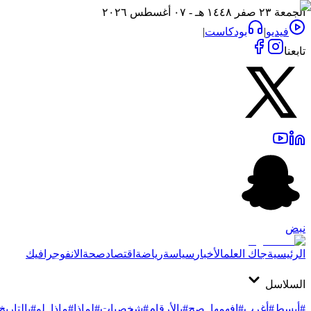
الجمعة ٢٣ صفر ١٤٤٨ هـ - ٠٧ أغسطس ٢٠٢٦
فيديو
|
بودكاست
|
تابعنا
نبض
الرئيسية
جاك العلم
الأخبار
سياسة
رياضة
اقتصاد
صحة
الانفوجرافيك
السلاسل
#أبسط
#أغرب
#افهمها_صح
#بالأرقام
#شخصيات
#لماذا
#ماذا_لو
#بالتاريخ