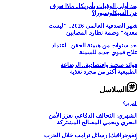
بعد أولى الوفيات بأمريكا.. ماذا نعرف
عن السيكلوسبورا؟
شهر الصدفية العالمي 2026.. "ليست
معدية" وصمة تطارد المصابين
بعد سنوات من هيمنة الحقن.. اعتماد
علاج فموي جديد للسمنة
فوائد صحية واقتصادية.. الرضاعة
الطبيعية أكثر من مجرد تغذية
السلاسل
المزيد
الشهري: التحالف الدفاعي يعزز الأمن
البحري ويحمي المصالح المشتركة
إنفوجرافيك| رسائل ترامب خلال الحرب