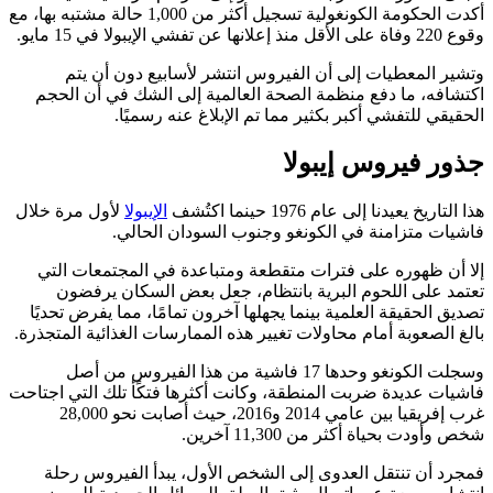
أكدت الحكومة الكونغولية تسجيل أكثر من 1,000 حالة مشتبه بها، مع
وقوع 220 وفاة على الأقل منذ إعلانها عن تفشي الإيبولا في 15 مايو.
وتشير المعطيات إلى أن الفيروس انتشر لأسابيع دون أن يتم
اكتشافه، ما دفع منظمة الصحة العالمية إلى الشك في أن الحجم
الحقيقي للتفشي أكبر بكثير مما تم الإبلاغ عنه رسميًا.
جذور فيروس إيبولا
هذا التاريخ يعيدنا إلى عام 1976 حينما اكتُشف
الإيبولا
لأول مرة خلال
فاشيات متزامنة في الكونغو وجنوب السودان الحالي.
إلا أن ظهوره على فترات متقطعة ومتباعدة في المجتمعات التي
تعتمد على اللحوم البرية بانتظام، جعل بعض السكان يرفضون
تصديق الحقيقة العلمية بينما يجهلها آخرون تمامًا، مما يفرض تحديًا
بالغ الصعوبة أمام محاولات تغيير هذه الممارسات الغذائية المتجذرة.
وسجلت الكونغو وحدها 17 فاشية من هذا الفيروس من أصل
فاشيات عديدة ضربت المنطقة، وكانت أكثرها فتكًأ تلك التي اجتاحت
غرب إفريقيا بين عامي 2014 و2016، حيث أصابت نحو 28,000
شخص وأودت بحياة أكثر من 11,300 آخرين.
فمجرد أن تنتقل العدوى إلى الشخص الأول، يبدأ الفيروس رحلة