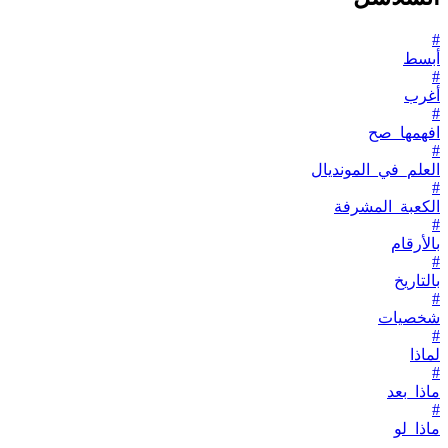
#
أبسط
#
أغرب
#
افهمها_صح
#
العلم_في_المونديال
#
الكعبة_المشرفة
#
بالأرقام
#
بالتاريخ
#
شخصيات
#
لماذا
#
ماذا_بعد
#
ماذا_لو