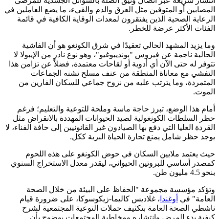
انتشار سريعة عبر اتصال وثيق الصلة بالسوائل الجسدية للمرضى
المصابين أو المتوفين مثل العرق والدم والقيء، ما يضع العاملين في
الرعاية الصحية الذين يفتقرون لمعدات الوقاية الكافية في قائمة
الفئات الأكثر عرضة للخطر.
وما يزيد المشهد الحالي تعقيدًا في شرق الكونغو هو أن الفاشية
الحالية ناجمة عن فيروس "بونديبوغيو"، وهو نوع نادر من الإيبولا لا
تتوفر له حتى الآن أي أدوية أو لقاحات معتمدة، فضلاً عن تزامن هذا
التفشي مع معاناة المنطقة من عنف مسلح تشنه الجماعات
المتمردة، وما يترتب عليه من نزوح جماعي للسكان الفارين من
الموت.
أمام هذا الوضع، تبرز حاجة ماسة وملحة للتوعية والتعليم؛ فرغم
حظر السلطات الكونغولية لصيد الحيوانات المهددة بالانقراض مثل
القردة العليا التي دفع بها الصيادون غير القانونيين إلى حافة الفناء، لا
يوجد حظر شامل يمنع تجارة الحياة البرية ككل.
حيث يعتمد ملايين السكان في حوض الكونغو على هذه اللحوم
كمصدر أساسي للبروتين الحيواني، ليقدر معدل الاستخراج السنوي
بنحو 4.5 مليون طن.
وتؤكد مؤسسة مجموعة "الحفاظ على البيئة من خلال الصحة
العامة" في
أوغندا
، غلاديس كاليما-زيكوسوكا، على ضرورة قيام
ناشطي الصحة العامة بتكثيف حملات التوعية المجتمعية لشرح
كيفية بدء المرض وانتشاره ومخاطبة المجتمعات بوضوح بأن