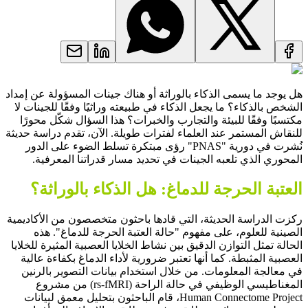
هل يوجد ما يسمى الذكاء بالوراثة أو هناك جينات المسؤولة عن إمداد
الشخص بالذكاء؟ ما يجعل الذكاء في طبيعته وراثيًا وفقًا للجينات لا
مكتسبًا وفقًا للبيئة والتجارب والخبرات؟ هذا السؤال شكّل محورًا
للنقاش المستمر عند العلماء لفترات طويلة. الآن، تقدم دراسة حديثة
نُشرت في دورية "PNAS" رؤى مبتكرة تسلط الضوء على الدور
المحوري الذي تلعبه
الجينات
في تحديد مسار
قدراتنا المعرفية
.
العتبة الحرجة للدماغ: هل الذكاء بالوراثة؟
ركزت الدراسة الحديثة، التي قادها باحثون متخصصون من الأكاديمية
الصينية للعلوم، على مفهوم "حالة العتبة الحرجة للدماغ".
هذه
الحالة
تمثل التوازن الدقيق بين نشاط الخلايا العصبية المثيرة للخلايا
العصبية المثبطة.
كما أنها
تعتبر ضرورية لأداء الدماغ بكفاءة عالية
في معالجة المعلومات. من خلال استخدام بيانات التصوير بالرنين
المغناطيسي الوظيفي في حالة الراحة (rs-fMRI) من مشروع
Human Connectome Project، قام الباحثون بتحليل معمق لبيانات