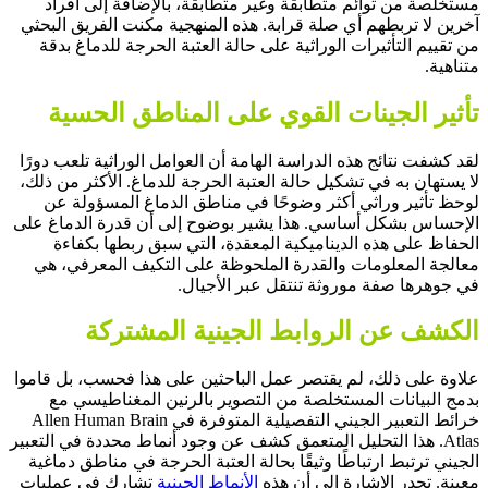
مستخلصة من توائم متطابقة وغير متطابقة، بالإضافة إلى أفراد
آخرين لا تربطهم أي صلة قرابة.
هذه المنهجية
مكنت الفريق البحثي
من تقييم التأثيرات الوراثية على حالة العتبة الحرجة للدماغ بدقة
متناهية.
تأثير الجينات القوي على المناطق الحسية
لقد كشفت نتائج هذه الدراسة الهامة أن
العوامل الوراثية
تلعب دورًا
لا يستهان به في تشكيل حالة العتبة الحرجة للدماغ.
الأكثر من ذلك
،
لوحظ تأثير وراثي أكثر وضوحًا في مناطق الدماغ المسؤولة عن
الإحساس بشكل أساسي.
هذا يشير بوضوح
إلى أن قدرة الدماغ على
الحفاظ على هذه الديناميكية المعقدة، التي سبق ربطها بكفاءة
معالجة المعلومات
والقدرة الملحوظة على التكيف المعرفي، هي
في جوهرها صفة موروثة تنتقل عبر الأجيال.
الكشف عن الروابط الجينية المشتركة
علاوة على ذلك
، لم يقتصر عمل الباحثين على هذا فحسب، بل قاموا
بدمج البيانات المستخلصة من التصوير بالرنين المغناطيسي مع
خرائط التعبير الجيني التفصيلية المتوفرة في Allen Human Brain
Atlas.
هذا التحليل المتعمق
كشف عن وجود أنماط محددة في التعبير
الجيني ترتبط ارتباطًا وثيقًا بحالة العتبة الحرجة في مناطق دماغية
معينة.
تجدر الإشارة إلى أن
هذه
الأنماط الجينية
تشارك في عمليات