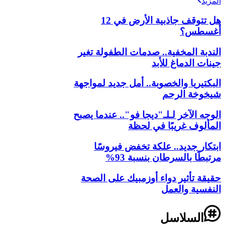
المزيد
هل تتوقف جاذبية الأرض في 12
أغسطس؟
الندبة المخفية.. صدمات الطفولة تغير
جينات الدماغ للأبد
البكتيريا والخصوبة.. أمل جديد لمواجهة
شيخوخة الرحم
الوجه الآخر لـلـ"ديجا فو".. عندما يصبح
المألوف غريبًا في لحظة
ابتكار جديد.. علكة تخفض فيروسًا
مرتبطًا بالسرطان بنسبة 93%
حقيقة تأثير دواء أوزمبيك على الصحة
النفسية والعمل
السلاسل