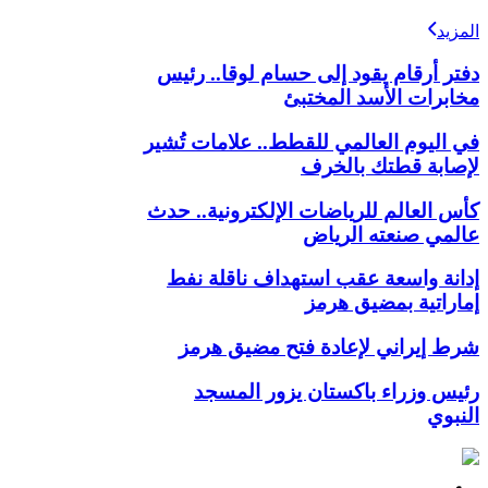
المزيد
دفتر أرقام يقود إلى حسام لوقا.. رئيس
مخابرات الأسد المختبئ
في اليوم العالمي للقطط.. علامات تُشير
لإصابة قطتك بالخرف
كأس العالم للرياضات الإلكترونية.. حدث
عالمي صنعته الرياض
إدانة واسعة عقب استهداف ناقلة نفط
إماراتية بمضيق هرمز
شرط إيراني لإعادة فتح مضيق هرمز
رئيس وزراء باكستان يزور المسجد
النبوي