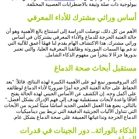
بيولوجية ذات صلة وثيقة بالاضطرابات العصبية المختلفة.
أساس وراثي مشترك للأداء المعرفي
الأهم من كل ذلك
، توصلت الدراسة إلى استنتاج بالغ الأهمية وهو أن
حالة العتبة الحرجة للدماغ والأداء المعرفي يشتركان في أساس
وراثي مشترك.
هذا الاكتشاف الهام
يقدم لنا فهمًا أعمق للآلية التي
تدعم بها
السمات الموروثة
وظائفنا المعرفية العليا، والتي تعتبر
بدورها جزءًا لا يتجزأ من مفهوم الذكاء الشامل.
مستقبل أبحاث صحة الدماغ
أكد البروفيسور نينغ ليو على الأهمية الكبيرة لهذه النتائج، قائلاً: "
يعد
الحفاظ على حالة العتبة الحرجة
أمرًا ضروريًا لأداء الدماغ لوظائفه
على أكمل وجه. إن الكشف عن الأساس الجيني لهذه الحالة يفتح
آفاقًا واعدة لأبحاث مستقبلية تهدف إلى فهم
الإدراك
بشكل أفضل."
بالتالي
، يضع هذا العمل العلمي الجديد أساسًا متينًا لمزيد من الأبحاث
التي تتناول الآليات الجزيئية الدقيقة التي تربط بين ديناميكيات
الدماغ الحرجة وتداعياتها العميقة على صحة الدماغ بشكل عام.
الذكاء بالوراثة.. دور الجينات في قدرات