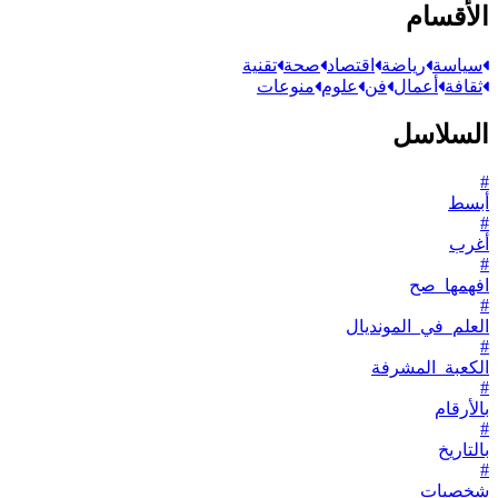
الأقسام
سياسة
رياضة
اقتصاد
صحة
تقنية
ثقافة
أعمال
فن
علوم
منوعات
السلاسل
#
أبسط
#
أغرب
#
افهمها_صح
#
العلم_في_المونديال
#
الكعبة_المشرفة
#
بالأرقام
#
بالتاريخ
#
شخصيات