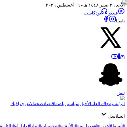
الأحد ٢٦ صفر ١٤٤٨ هـ - ٠٩ أغسطس ٢٠٢٦
فيديو
|
بودكاست
|
تابعنا
نبض
الرئيسية
جاك العلم
الأخبار
سياسة
رياضة
اقتصاد
صحة
الانفوجرافيك
السلاسل
#أبسط
#أغرب
#افهمها_صح
#بالأرقام
#شخصيات
#لماذا
#ماذا_لو
#بالتاريخ