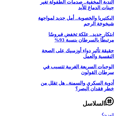
الندبة المخفية.. صدمات الطفولة تغير
جينات الدماغ للأبد
البكتيريا والخصوبة.. أمل جديد لمواجهة
شيخوخة الرحم
ابتكار جديد.. علكة تخفض فيروسًا
مرتبطًا بالسرطان بنسبة 93%
حقيقة تأثير دواء أوزمبيك على الصحة
النفسية والعمل
الوجبات السريعة الغربية تتسبب في
سرطان القولون
أدوية السكري والسمنة.. هل تقلل من
خطر فقدان البصر؟
السلاسل
المزيد