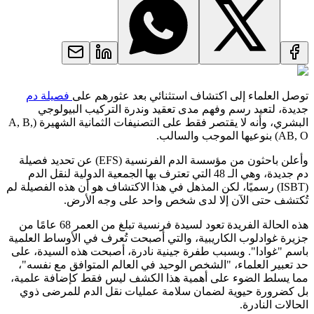
توصل العلماء إلى اكتشاف استثنائي بعد عثورهم على
فصيلة دم
جديدة، لتعيد رسم وفهم مدى تعقيد وندرة التركيب البيولوجي
البشري، وأنه لا يقتصر فقط على التصنيفات الثمانية الشهيرة (A, B,
AB, O) بنوعيها الموجب والسالب.
وأعلن باحثون من مؤسسة الدم الفرنسية (EFS) عن تحديد فصيلة
دم جديدة، وهي الـ 48 التي تعترف بها الجمعية الدولية لنقل الدم
(ISBT) رسميًا، لكن المذهل في هذا الاكتشاف هو أن هذه الفصيلة لم
تُكتشف حتى الآن إلا لدى شخص واحد على وجه الأرض.
هذه الحالة الفريدة تعود لسيدة فرنسية تبلغ من العمر 68 عامًا من
جزيرة غوادلوب الكاريبية، والتي أصبحت تُعرف في الأوساط العلمية
باسم "غوادا". وبسبب طفرة جينية نادرة، أصبحت هذه السيدة، على
حد تعبير العلماء، "الشخص الوحيد في العالم المتوافق مع نفسه"،
مما يسلط الضوء على أهمية هذا الكشف ليس فقط كإضافة علمية،
بل كضرورة حيوية لضمان سلامة عمليات نقل الدم للمرضى ذوي
الحالات النادرة.