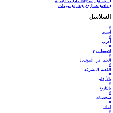
سياسة
رياضة
اقتصاد
صحة
تقنية
ثقافة
أعمال
فن
علوم
منوعات
السلاسل
#
أبسط
#
أغرب
#
افهمها_صح
#
العلم_في_المونديال
#
الكعبة_المشرفة
#
بالأرقام
#
بالتاريخ
#
شخصيات
#
لماذا
#