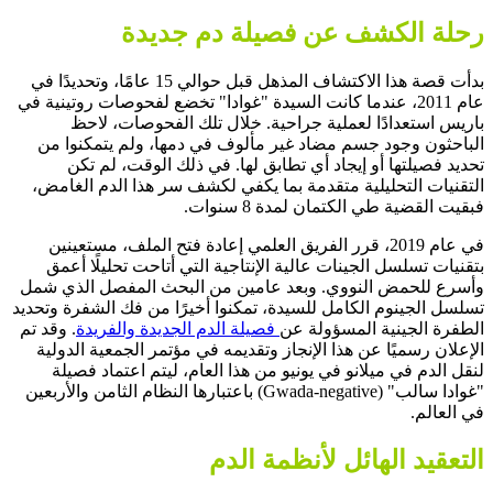
رحلة الكشف عن فصيلة دم جديدة
بدأت قصة هذا الاكتشاف المذهل قبل حوالي 15 عامًا، وتحديدًا في
عام 2011، عندما كانت السيدة "غوادا" تخضع لفحوصات روتينية في
باريس استعدادًا لعملية جراحية. خلال تلك الفحوصات، لاحظ
الباحثون وجود جسم مضاد غير مألوف في دمها، ولم يتمكنوا من
تحديد فصيلتها أو إيجاد أي تطابق لها. في ذلك الوقت، لم تكن
التقنيات التحليلية متقدمة بما يكفي لكشف سر هذا الدم الغامض،
فبقيت القضية طي الكتمان لمدة 8 سنوات.
في عام 2019، قرر الفريق العلمي إعادة فتح الملف، مستعينين
بتقنيات تسلسل الجينات عالية الإنتاجية التي أتاحت تحليلًا أعمق
وأسرع للحمض النووي. وبعد عامين من البحث المفصل الذي شمل
تسلسل الجينوم الكامل للسيدة، تمكنوا أخيرًا من فك الشفرة وتحديد
الطفرة الجينية المسؤولة عن
فصيلة الدم الجديدة والفريدة
. وقد تم
الإعلان رسميًا عن هذا الإنجاز وتقديمه في مؤتمر الجمعية الدولية
لنقل الدم في ميلانو في يونيو من هذا العام، ليتم اعتماد فصيلة
"غوادا سالب" (Gwada-negative) باعتبارها النظام الثامن والأربعين
في العالم.
التعقيد الهائل لأنظمة الدم