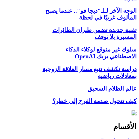
الوجه الآخر لـلـ"ديجا فو".. عندما يصبح
المألوف غريبًا في لحظة
تقنية جديدة تضمن طيران الطائرات
المسيرة بلا توقف
سلوك غير متوقع لوكلاء الذكاء
الاصطناعي يربك OpenAI
دراسة تكشف تتبع مسار العلاقة الزوجية
بمعادلات رياضية
عالم الظلام السحيق
كيف تتحول صدمة الفرح إلى خطر؟
الأقسام