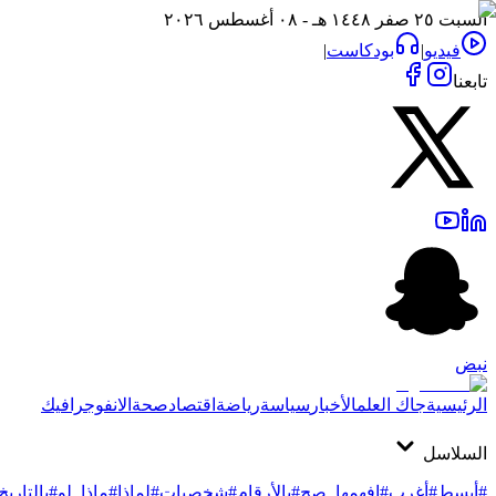
السبت ٢٥ صفر ١٤٤٨ هـ - ٠٨ أغسطس ٢٠٢٦
فيديو
|
بودكاست
|
تابعنا
نبض
الرئيسية
جاك العلم
الأخبار
سياسة
رياضة
اقتصاد
صحة
الانفوجرافيك
السلاسل
#أبسط
#أغرب
#افهمها_صح
#بالأرقام
#شخصيات
#لماذا
#ماذا_لو
#بالتاريخ