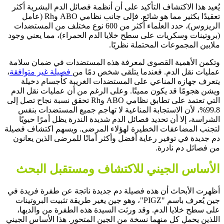
يُعيد هذا الاكتشاف التأكيد على أن أنظمة فصائل الدم البشرية أكثر
تعقيدًا بكثير مما هو شائع. فإلى جانب نظامي ABO وRh (عامل
الريزوس)، حدد العلماء أكثر من 600 نوع مختلف من المستضدات
(بروتينات وسكريات على سطح خلايا الدم الحمراء)، مما يعني وجود
ملايين المجموعات المحتملة نظريًا.
وتكمن الأهمية القصوى لمعرفة هذه المستضدات في ضمان سلامة
عمليات نقل الدم. فعندما يتلقى شخص دمًا من
فصيلة غير متوافقة
،
يتعرف جهازه المناعي على المستضدات الغريبة كأجسام دخيلة
ويشن هجومًا قد يكون مميتًا. وعلى الرغم من أن عمليات نقل الدم
التي تعتمد على تطابق نظامي ABO وRh تحقق نسبة نجاح تصل إلى
99.8%، لأن الاستجابة المناعية لا تهاجم جميع المستضدات بنفس
الشراسة، إلا أن تحديد فصائل الدم شديدة الندرة يظل أمرًا حيويًا
لتجنب المضاعفات الخطيرة لهؤلاء المرضى. ويسهم اكتشاف فصيلة
دم جديدة في توفير رعاية أفضل وأكثر أمانًا للمرضى الذين يعانون
من فصائل دم نادرة.
الأساس الجيني للاكتشاف ومستقبل البحث
أظهرت الأبحاث أن هذه فصيلة دم جديدة ناتجة عن طفرة فريدة في
جين يُعرف باسم "PIGZ"، وهو جين يغير طريقة تثبيت البروتينات
على سطح خلايا الدم. وقد ورثت السيدة هذه الطفرة من والديها،
اللذين يحمل كل منهما نسخة من الجين المتحور. هذا الأساس الجيني