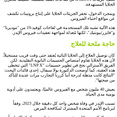
الخلايا المستهدفة.
وبمجرد الدخول، تحفز الجزيئات الخلايا على إنتاج بروتينات تكشف
عن مواقع اختباء الفيروس.
هذه الآلية تشبه تلك المستخدمة في لقاحات كوفيد-19 من "موديرنا"
و"فايزر/بيونتيك"، لكنها مُعدلة لمواجهة تعقيدات فيروس الإيدز.
حاجة ملحة للعلاج
كان توصيل العلاج إلى الخلايا التائية يُعتقد حتى وقت قريب مستحيلاً،
لأن هذه الخلايا تقاوم امتصاص الجسيمات النانوية التقليدية. لكن
الفريق الأسترالي نجح في تطوير جسيمات "LNP X" التي تتخطى
هذه العقبة، كما أوضحت الدكتورة بولا سيفال، إحدى قائدات البحث:
"النتائج كانت مذهلة لدرجة أننا كررنا التجارب مرات عديدة للتأكد
من صحتها".
يعيش 40 مليون شخص مع الفيروس عالميًا، ويعتمدون على أدوية
يومية مدى الحياة.
تسبب الإيدز في وفاة شخص واحد كل دقيقة خلال 2023، وفقاً
لبرنامج الأمم المتحدة المشترك لمكافحة المرض.