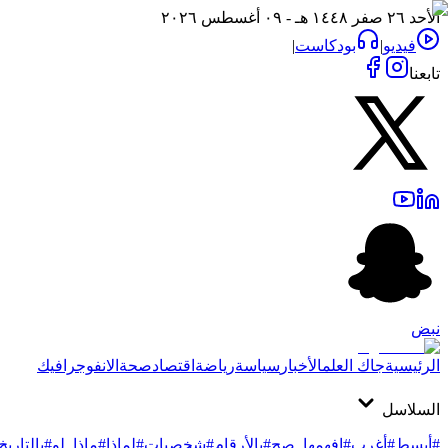
الأحد ٢٦ صفر ١٤٤٨ هـ - ٠٩ أغسطس ٢٠٢٦
فيديو
|
بودكاست
|
تابعنا
نبض
الرئيسية
جاك العلم
الأخبار
سياسة
رياضة
اقتصاد
صحة
الانفوجرافيك
السلاسل
#أبسط
#أغرب
#افهمها_صح
#بالأرقام
#شخصيات
#لماذا
#ماذا_لو
#بالتاريخ