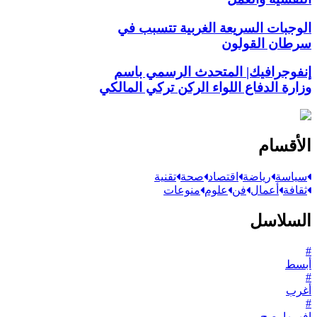
الوجبات السريعة الغربية تتسبب في
سرطان القولون
إنفوجرافيك| المتحدث الرسمي باسم
وزارة الدفاع اللواء الركن تركي المالكي
الأقسام
سياسة
رياضة
اقتصاد
صحة
تقنية
ثقافة
أعمال
فن
علوم
منوعات
السلاسل
#
أبسط
#
أغرب
#
افهمها_صح