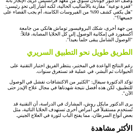
وصف الدكتور جوناثان ستوي من معهد فرانسيس كريك الإنجاز بأنه
"قفزة نوعية" مقارنة بالأساليب الحالية، لكنه أشار إلى تحدٍ رئيسي:
"هل يكفي كشف 90% من الفيروسات الكامنة، أم يجب القضاء على
جميعها؟".
من جهة أخرى، شكك البروفيسور توماش هانكي من جامعة
أكسفورد في إمكانية الوصول إلى كل الخلايا المصابة، قائلاً:
"الوصول الشامل يبقى حلماً بعيداً".
الطريق طويل نحو التطبيق السريري
رغم النتائج الواعدة في المختبر، ينتظر الفريق اختبار التقنية على
الحيوانات ثم البشر، في عملية قد تستغرق سنوات.
تؤكد الدكتورة سيفال: "الكثير من الاكتشافات تفشل في الوصول
للتطبيق، لكن هذه أفضل نتيجة شهدناها في مجال علاج الإيدز حتى
الآن".
يرى الدكتور مايكل روش، المشارك في الدراسة، أن التقنية قد
تُستخدم مستقبلاً في أمراض أخرى تستهدف الخلايا التائية، مثل
بعض أنواع السرطان، مما يفتح الباب لثورة في العلاج الجيني.
الأكثر مشاهدة