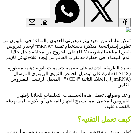
تمكن علماء من معهد بيتر دوهيرتي للعدوى والمناعة في ملبورن من
تطوير إستراتيجية مبتكرة باستخدام تقنية "mRNA" لإجبار فيروس
نقص المناعة البشرية (HIV) على الخروج من مخابئه داخل خلايا
الدم البيضاء، في خطوة قد تقرب العالم من إيجاد علاج نهائي للإيدز.
تعتمد الطريقة الجديدة على تصميم جسيمات نانوية دهنية متطورة
(LNP X) قادرة على توصيل الحمض النووي الريبوزي المرسال
(mRNA) إلى الخلايا التائية "CD4+" - المعقل الرئيسي للفيروس
الكامن.
وعند وصولها، تعطي هذه الجسيمات التعليمات للخلايا بإظهار
الفيروس المختبئ، مما يسمح للجهاز المناعي أو الأدوية المستهدفة
بالقضاء عليه.
كيف تعمل التقنية؟
تُغلف جزيئات mRNA داخل فقاعات دهنية مصممة خصيصاً لتخترق