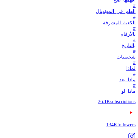
#
العلم_في_المونديال
#
الكعبة_المشرفة
#
بالأرقام
#
بالتاريخ
#
شخصيات
#
لماذا
#
ماذا_بعد
#
ماذا_لو
26.1K
subscriptions
134K
followers