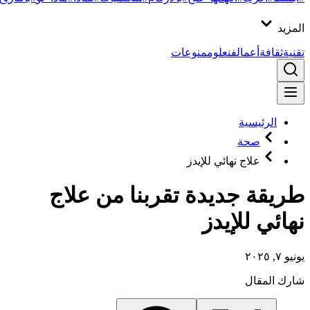
المزيد
تقنية
ثقافة
أعمال
فن
علوم
منوعات
الرئيسية
صحة
علاج نهائي للإيدز
طريقة جديدة تقربنا من علاج
نهائي للإيدز
يونيو ٧, ٢٠٢٥
شارك المقال