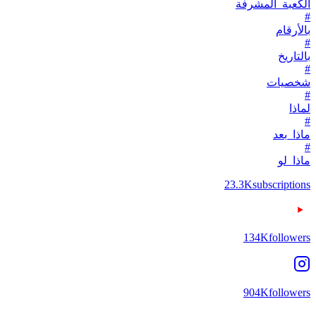
الكعبة_المشرفة
#
بالأرقام
#
بالتاريخ
#
شخصيات
#
لماذا
#
ماذا_بعد
#
ماذا_لو
23.3K
subscriptions
134K
followers
904K
followers