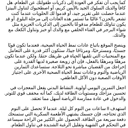
كما يجب أن تفكر في العودة إلى ذكريات طفولتك عن الطعام. هل
كافأ والديك السلوك الجيد بالآيس كريم، أو اصطحبوك لتناول البيتزا
عندما حصلت على تقرير جيد، أو قدموا لك الحلويات عندما كنت
تشعر بالحزن؟ غالبًا ما تستمر هذه العادات إلى مرحلة البلوغ. أو قد
يكون تناولك للطعام مدفوعًا بالحنين إلى الذكريات العزيزة مثل
شواء البرجر في الفناء الخلفي مع والدك أو خبز وتناول الكعك مع
والدتك.
وينصح الموقع باتباع عادات نمط الحياة الصحية، فعندما تكون قويًا
جسديًا، ومسترخيًا، ومرتاحًا جيدًا، ستكون أكثر قدرة على التعامل
مع المنحنيات التي تلقيها الحياة في طريقك حتمًا. ولكن عندما تكون
مرهقًا ومرهقًا بالفعل، فإن أي زوبعة صغيرة لديها القدرة على
إخراجك من القضبان مباشرة نحو الثلاجة. ستساعدك التمارين
الرياضية والنوم وعادات نمط الحياة الصحية الأخرى على اجتياز
الأوقات الصعبة دون الأكل العاطفي.
اجعل التمرين اليومي أولوية. النشاط البدني يفعل المعجزات في
تحسين مزاجك ومستويات الطاقة لديك، كما أنه مخفف قوي للتوتر.
والدخول في عادة ممارسة الرياضة أسهل مما تعتقد.
استهدف 8 ساعات من النوم كل ليلة. عندما لا تحصل على النوم
الذي تحتاجه، فإن جسمك يشتهي الأطعمة السكرية التي ستمنحك
دفعة سريعة من الطاقة. الحصول على الكثير من الراحة سيساعد
في التحكم في الشهية وتقليل الرغبة الشديدة في تناول الطعام.