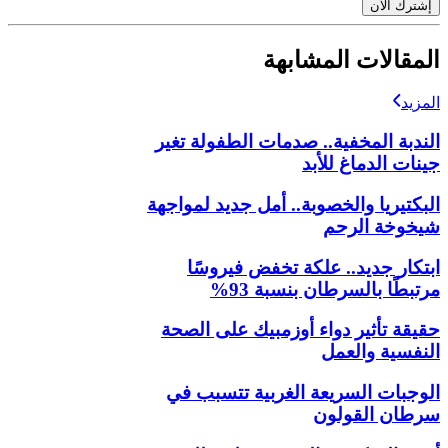
إشترك الآن
المقالات المشابهة
المزيد
الندبة المخفية.. صدمات الطفولة تغير
جينات الدماغ للأبد
البكتيريا والخصوبة.. أمل جديد لمواجهة
شيخوخة الرحم
ابتكار جديد.. علكة تخفض فيروسًا
مرتبطًا بالسرطان بنسبة 93%
حقيقة تأثير دواء أوزمبيك على الصحة
النفسية والعمل
الوجبات السريعة الغربية تتسبب في
سرطان القولون