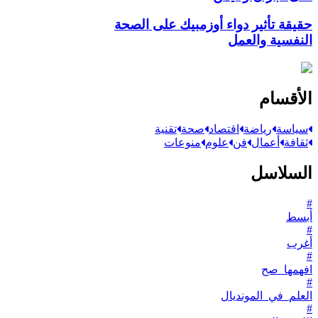
حقيقة تأثير دواء أوزمبيك على الصحة
النفسية والعمل
الأقسام
سياسة
رياضة
اقتصاد
صحة
تقنية
ثقافة
أعمال
فن
علوم
منوعات
السلاسل
#
أبسط
#
أغرب
#
افهمها_صح
#
العلم_في_المونديال
#