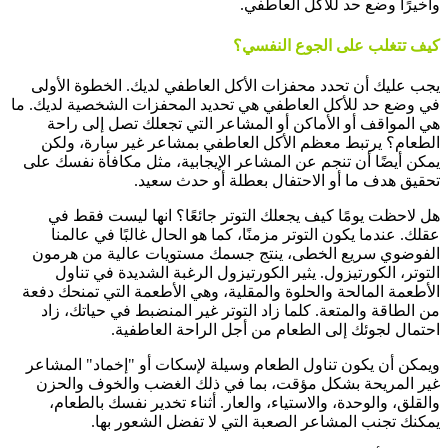
وأخيرًا وضع حد للأكل العاطفي.
كيف تتغلب على الجوع النفسي؟
يجب عليك أن تحدد محفزات الأكل العاطفي لديك. الخطوة الأولى
في وضع حد للأكل العاطفي هي تحديد المحفزات الشخصية لديك. ما
هي المواقف أو الأماكن أو المشاعر التي تجعلك تصل إلى راحة
الطعام؟ يرتبط معظم الأكل العاطفي بمشاعر غير سارة، ولكن
يمكن أيضًا أن تنجم عن المشاعر الإيجابية، مثل مكافأة نفسك على
تحقيق هدف ما أو الاحتفال بعطلة أو حدث سعيد.
هل لاحظت يومًا كيف يجعلك التوتر جائعًا؟ انها ليست فقط في
عقلك. عندما يكون التوتر مزمنًا، كما هو الحال غالبًا في عالمنا
الفوضوي سريع الخطى، ينتج جسمك مستويات عالية من هرمون
التوتر، الكورتيزول. يثير الكورتيزول الرغبة الشديدة في تناول
الأطعمة المالحة والحلوة والمقلية، وهي الأطعمة التي تمنحك دفعة
من الطاقة والمتعة. كلما زاد التوتر غير المنضبط في حياتك، زاد
احتمال لجوئك إلى الطعام من أجل الراحة العاطفية.
ويمكن أن يكون تناول الطعام وسيلة لإسكات أو "إخماد" المشاعر
غير المريحة بشكل مؤقت، بما في ذلك الغضب والخوف والحزن
والقلق، والوحدة، والاستياء، والعار. أثناء تخدير نفسك بالطعام،
يمكنك تجنب المشاعر الصعبة التي لا تفضل الشعور بها.