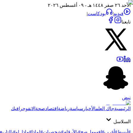
الأحد ٢٦ صفر ١٤٤٨ هـ - ٠٩ أغسطس ٢٠٢٦
فيديو
|
بودكاست
|
تابعنا
نبض
الرئيسية
جاك العلم
الأخبار
سياسة
رياضة
اقتصاد
صحة
الانفوجرافيك
السلاسل
#أبسط
#أغرب
#افهمها_صح
#بالأرقام
#شخصيات
#لماذا
#ماذا_لو
#بالتاريخ