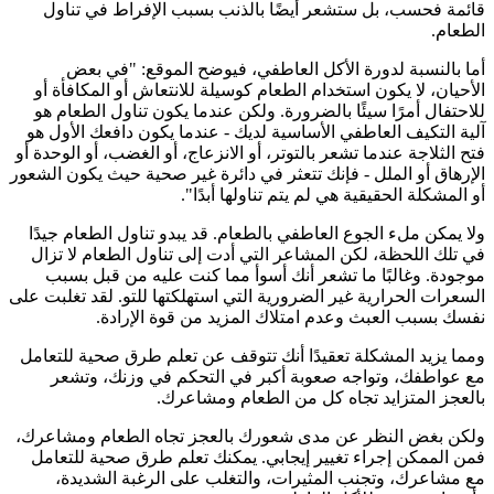
قائمة فحسب، بل ستشعر أيضًا بالذنب بسبب الإفراط في تناول
الطعام.
أما بالنسبة لدورة الأكل العاطفي، فيوضح الموقع: "في بعض
الأحيان، لا يكون استخدام الطعام كوسيلة للانتعاش أو المكافأة أو
للاحتفال أمرًا سيئًا بالضرورة. ولكن عندما يكون تناول الطعام هو
آلية التكيف العاطفي الأساسية لديك - عندما يكون دافعك الأول هو
فتح الثلاجة عندما تشعر بالتوتر، أو الانزعاج، أو الغضب، أو الوحدة أو
الإرهاق أو الملل - فإنك تتعثر في دائرة غير صحية حيث يكون الشعور
أو المشكلة الحقيقية هي لم يتم تناولها أبدًا".
ولا يمكن ملء الجوع العاطفي بالطعام. قد يبدو تناول الطعام جيدًا
في تلك اللحظة، لكن المشاعر التي أدت إلى تناول الطعام لا تزال
موجودة. وغالبًا ما تشعر أنك أسوأ مما كنت عليه من قبل بسبب
السعرات الحرارية غير الضرورية التي استهلكتها للتو. لقد تغلبت على
نفسك بسبب العبث وعدم امتلاك المزيد من قوة الإرادة.
ومما يزيد المشكلة تعقيدًا أنك تتوقف عن تعلم طرق صحية للتعامل
مع عواطفك، وتواجه صعوبة أكبر في التحكم في وزنك، وتشعر
بالعجز المتزايد تجاه كل من الطعام ومشاعرك.
ولكن بغض النظر عن مدى شعورك بالعجز تجاه الطعام ومشاعرك،
فمن الممكن إجراء تغيير إيجابي. يمكنك تعلم طرق صحية للتعامل
مع مشاعرك، وتجنب المثيرات، والتغلب على الرغبة الشديدة،