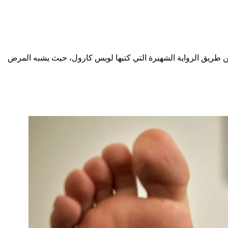
لاد العجائب لأول مرة في عام 1955. وقد أطلق عليها تود هذا الاسم عن طريق الرواية الشهيرة التي كتبها لويس كارول، حيث يشبه المرض