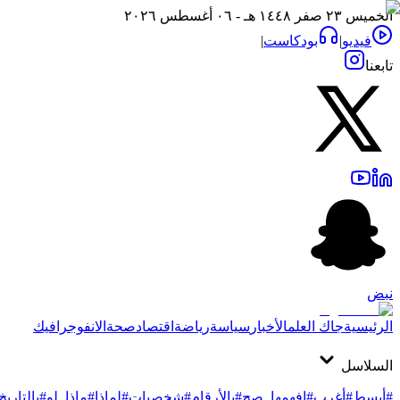
الخميس ٢٣ صفر ١٤٤٨ هـ - ٠٦ أغسطس ٢٠٢٦
فيديو
|
بودكاست
|
تابعنا
نبض
الرئيسية
جاك العلم
الأخبار
سياسة
رياضة
اقتصاد
صحة
الانفوجرافيك
السلاسل
#أبسط
#أغرب
#افهمها_صح
#بالأرقام
#شخصيات
#لماذا
#ماذا_لو
#بالتاريخ