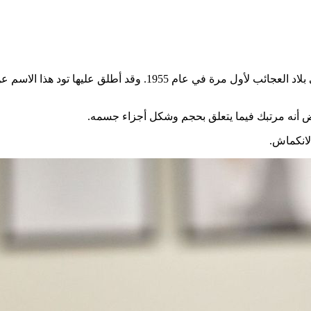
وصف الدكتور جون تود، وهو طبيب نفسي بريطاني، متلازمة أليس في ب
ريض أنه مرتبك فيما يتعلق بحجم وشكل أجزاء جسمه.
الانكماش.