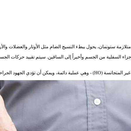
متلازمة ستونمان، يحول ببطء النسيج الضام مثل الأوتار والعضلات والأ
 الأجزاء السفلية من الجسم وأخيراً إلى الساقين. سيتم تقييد حركات ال
ى نمو هائل للعظام بسبب غزو الإجراء.