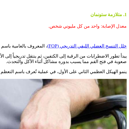
1. متلازمة ستونمان
معدل الإصابة: واحد من كل مليوني شخص.
خلل التنسج العضلي الليفي التدريجي (FOP)
، المعروف بالعامية باسم 
يبدأ تطور الاضطرابات من الرقبة إلى الكتفين، ثم ينتقل تدريجياً إلى
صعوبة في فتح الفم مما يسبب بدوره مشاكل أثناء الأكل والتحدث.
ينمو الهيكل العظمي الثاني على الأول، في عملية تُعرف باسم التعظم غير المتجانسة (HO) - وهي عملية دائمة، ويمكن أن تؤدي الجهود الجراحية لإزالة نمو العظام إل