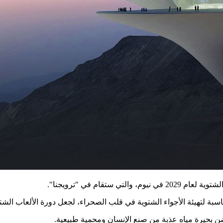
تقام في "ترويجنا".
ضن بحيرة مياه عذبة من صنع الإنسان ومحمية طبيعية.