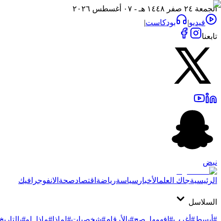
الجمعة ٢٤ صفر ١٤٤٨ هـ - ٠٧ أغسطس ٢٠٢٦
فيديو
|
بودكاست
|
تابعنا
نبض
الرئيسية
جاك العلم
الأخبار
سياسة
رياضة
اقتصاد
صحة
الانفوجرافيك
السلاسل
#أبسط
#أغرب
#افهمها_صح
#بالأرقام
#شخصيات
#لماذا
#ماذا_لو
#بالتاريخ