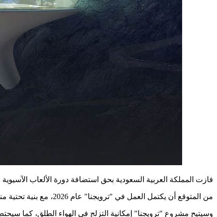
فازت المملكة العربية السعودية بحق استضافة دورة الألعاب الآسيوية الشتوية لعام 2029 في نيوم، والتي س
من المتوقع أن يكتمل العمل في "ترويجنا" عام 2026، مع بنية تحتية مناسبة لتهيئة الأجواء الشتوية في قلب الصحراء، لجعل دورة الألعاب الشتوية هذه حدثًا عالميًا غير مسبوق.
وسيتيح مشروع "ترويجنا" إمكانية التزلج في الهواء الطلق، كما سيحت