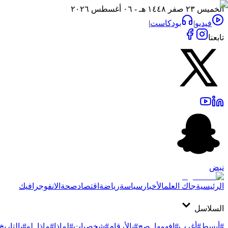
الخميس ٢٣ صفر ١٤٤٨ هـ - ٠٦ أغسطس ٢٠٢٦
فيديو
|
بودكاست
|
تابعنا
نبض
الرئيسية
جاك العلم
الأخبار
سياسة
رياضة
اقتصاد
صحة
الانفوجرافيك
السلاسل
#أبسط
#أغرب
#افهمها_صح
#بالأرقام
#شخصيات
#لماذا
#ماذا_لو
#بالتاريخ