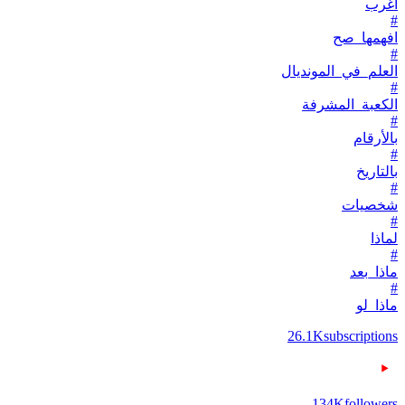
أغرب
#
افهمها_صح
#
العلم_في_المونديال
#
الكعبة_المشرفة
#
بالأرقام
#
بالتاريخ
#
شخصيات
#
لماذا
#
ماذا_بعد
#
ماذا_لو
26.1K
subscriptions
134K
followers