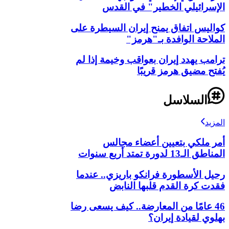
الإسرائيلي الخطير" في القدس
كواليس اتفاق يمنح إيران السيطرة على
الملاحة الوافدة بـ"هرمز"
ترامب يهدد إيران بعواقب وخيمة إذا لم
يُفتح مضيق هرمز قريبًا
السلاسل
المزيد
أمر ملكي بتعيين أعضاء مجالس
المناطق الـ13 لدورة تمتد أربع سنوات
رحيل الأسطورة فرانكو باريزي.. عندما
فقدت كرة القدم قلبها النابض
46 عامًا من المعارضة.. كيف يسعى رضا
بهلوي لقيادة إيران؟