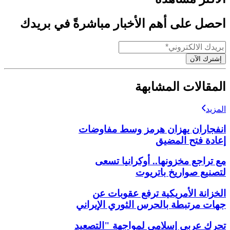
احصل على أهم الأخبار مباشرةً في بريدك
إشترك الآن
المقالات المشابهة
المزيد
انفجاران يهزان هرمز وسط مفاوضات
إعادة فتح المضيق
مع تراجع مخزونها.. أوكرانيا تسعى
لتصنيع صواريخ باتريوت
الخزانة الأمريكية ترفع عقوبات عن
جهات مرتبطة بالحرس الثوري الإيراني
تحرك عربي إسلامي لمواجهة "التصعيد