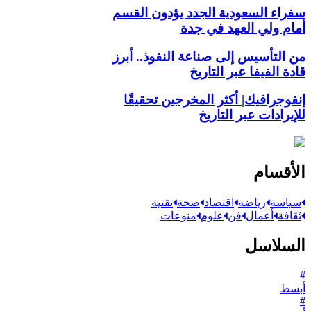
سفراء السعودية الجدد يؤدون القسم
أمام ولي العهد في جدة
من التأسيس إلى صناعة النفوذ.. أبرز
قادة الفيفا عبر التاريخ
إنفوجرافيك| أكثر المخرجين تحقيقًا
للإيرادات عبر التاريخ
الأقسام
سياسة
رياضة
اقتصاد
صحة
تقنية
ثقافة
أعمال
فن
علوم
منوعات
السلاسل
#
أبسط
#