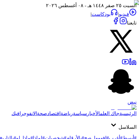
السبت ٢٥ صفر ١٤٤٨ هـ - ٠٨ أغسطس ٢٠٢٦
فيديو
|
بودكاست
|
تابعنا
نبض
الرئيسية
جاك العلم
الأخبار
سياسة
رياضة
اقتصاد
صحة
الانفوجرافيك
السلاسل
#أبسط
#أغرب
#افهمها_صح
#بالأرقام
#شخصيات
#لماذا
#ماذا_لو
#بالتاريخ