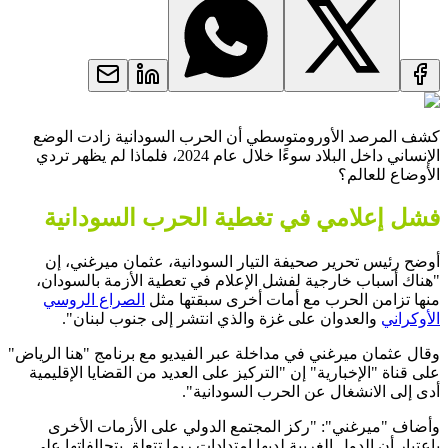
كشف المرصد الأورومتوسطي أن الحرب السودانية زادت الوضع
الإنساني داخل البلاد سوءًا خلال عام 2024، فلماذا لم يظهر تردي
الأوضاع للعالم؟
فشل إعلامي في تغطية الحرب السودانية
أوضح رئيس تحرير صحيفة التيار السودانية، عثمان ميرغني، إن
"هناك أسباب خارجية لفشل الإعلام في تعطية الأزمة بالسودان،
منها تزامن الحرب مع أمات أخرى سبقتها مثل
الصراع الروسي
الأوكراني
والعدوان على غزة والذي انتشر إلى جنوب لبنان".
وقال عثمان ميرغني في مداخلة عبر الفيديو مع برنامج "هنا الرياض"
على قناة "الإخبارية" إن "التركيز على العديد من القضايا الإقليمية
أدى إلى الانشغال عن الحرب السودانية".
وأضاف "ميرغني": "ركز المجتمع الدولي على الأزمات الأخرى
باعتبار أن الدول الغربية لديها امتدادات ربما تتعلق بتحالفاتها على