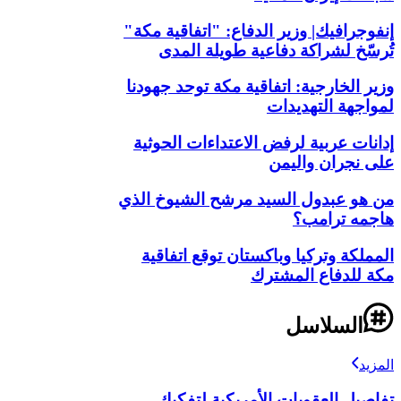
إنفوجرافيك| وزير الدفاع: "اتفاقية مكة"
تُرسّخ لشراكة دفاعية طويلة المدى
وزير الخارجية: اتفاقية مكة توحد جهودنا
لمواجهة التهديدات
إدانات عربية لرفض الاعتداءات الحوثية
على نجران واليمن
من هو عبدول السيد مرشح الشيوخ الذي
هاجمه ترامب؟
المملكة وتركيا وباكستان توقع اتفاقية
مكة للدفاع المشترك
السلاسل
المزيد
تفاصيل العقوبات الأمريكية لتفكيك