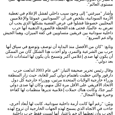
مستوى العالم".
وأشار "ميرغني" إلى وجود سبب داخلي لفشل الإعلام في تغطية
الأزمة السودانية، يتلخص في أن "السودانيين عمومًا والإعلاميين
المحليين خصوصًا فشلوا في عرض القضية بشكلها الذي يجب أن
تعرض به عالميًا، فحتى هذه اللحظة فالصورة الذهنية أنها حرب
داخلية سودانية بين فريقين متساويين في كفة الميزان، وهما الجيش
والدعم السريع".
وتابع: "كان من الأفضل منذ البداية أن توصف وتوضع في سياق أنها
حرب بين الشرعية والتمرد، ولو أخذت هذا الشكل كان من الممكن
أن يكون لها صدى إعلامي أكبر وتسمح بأن يكون لها امتدادات ذات
بعد دولي".
وقال رئيس تحرير صحيفة التيار: "في عام 2003 اندلعت حرب
دارفور والتي حظيت باهتمام دولي كبير للغاية، حيث زار المنطقة
وزراء خارجية الولايات المتحدة مرتين، ووزراء خارجية كل دول
الاتحاد الأفريقي على الأقل مرة لكل منهم، وكان لها صدى دولي
كبير جدًا، وكانت هناك حملات إعلامية تديرها منظمات لها كفاءة
وخبرة بهذا المجال".
وبيّن: "رغم أنها كانت أزمة داخلية سودانية، كانت لها أبعاد أخرى،
جاءت في الاتجاه الذي يسمح لهذه الجهات الخارجية أن تروج لهذه
الحرب وأن تعطيها الزخم باعتبار أنها لسيت فقط حرب داخلية