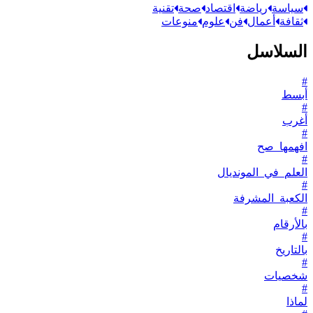
سياسة
رياضة
اقتصاد
صحة
تقنية
ثقافة
أعمال
فن
علوم
منوعات
السلاسل
#
أبسط
#
أغرب
#
افهمها_صح
#
العلم_في_المونديال
#
الكعبة_المشرفة
#
بالأرقام
#
بالتاريخ
#
شخصيات
#
لماذا