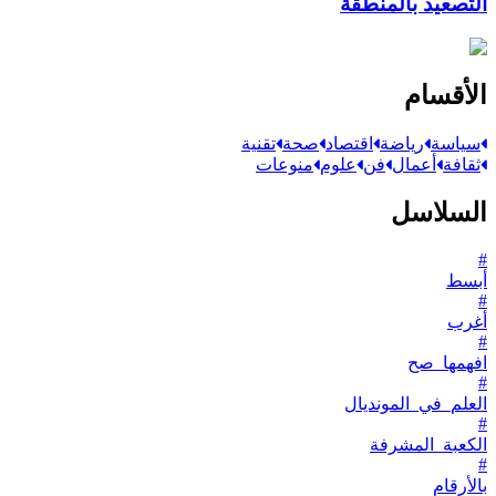
التصعيد بالمنطقة
الأقسام
سياسة
رياضة
اقتصاد
صحة
تقنية
ثقافة
أعمال
فن
علوم
منوعات
السلاسل
#
أبسط
#
أغرب
#
افهمها_صح
#
العلم_في_المونديال
#
الكعبة_المشرفة
#
بالأرقام