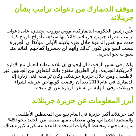
موقف الدنمارك من دعوات ترامب بشأن
جرينلاند
علّق رئيس الحكومة الدنماركية، موتي بوروب إيجيدي، على دعوات
ترامب لشراء جزيرة جرينلاند، قائلًا إنها ستذهب أدراج الرياح كما
حدث مع نفس الدعوة خلال فترة ولايته الأولى. مؤكدًا أن الجزيرة
ليست للبيع ولن تكون كذلك وأنهم لن يخسروا كفاحهم القائم منذ
سنوات نحو الحرية.
ولكن في نفس الوقت قال إيجيدي إن بلاده تتطلع للعمل مع الإدارة
الأمريكية الجديدة، وأن الطريق مفتوح دائمًا للتعاون بين الجانبين عبر
الأطلسي ومن خلال جزيرة جرينلاند. وكان ترامب ألغى زيارة إلى
الدنمارك في عام 2019 بعد أن رفضت كوبنهاجن عرضه لشراء
جرينلاند، وفي النهاية لم تسفر الزيارة عن أي نتيجة.
أبرز المعلومات عن جزيرة جرينلاند
تُعد جرينلاند أكبر جزيرة في العام تقع بين المحيطين الأطلسي
والمتجمد الشمالي، وهي مغطاة بأملها بطبقة من الجليد بنحو 80%
من مساحتها، وتحتفظ الولايات المتحدة بقاعدة عسكرية كبيرة هناك.