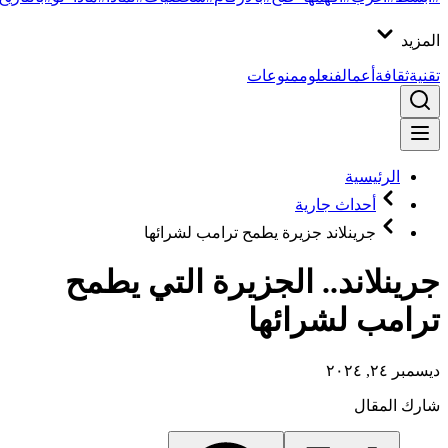
المزيد
تقنية
ثقافة
أعمال
فن
علوم
منوعات
الرئيسية
أحداث جارية
جرينلاند جزيرة يطمح ترامب لشرائها
جرينلاند.. الجزيرة التي يطمح
ترامب لشرائها
ديسمبر ٢٤, ٢٠٢٤
شارك المقال