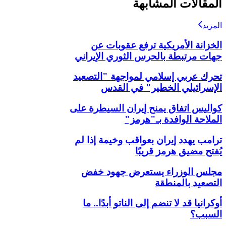
المقالات المشابهة
المزيد
الخزانة الأمريكية ترفع عقوبات عن
جهات مرتبطة بالحرس الثوري الإيراني
تحرك عربي إسلامي لمواجهة "التصعيد
الإسرائيلي الخطير" في القدس
كواليس اتفاق يمنح إيران السيطرة على
الملاحة الوافدة بـ"هرمز"
ترامب يهدد إيران بعواقب وخيمة إذا لم
يُفتح مضيق هرمز قريبًا
مجلس الوزراء يستعرض جهود خفض
التصعيد بالمنطقة
أوكرانيا قد لا تنضم إلى الناتو أبدًا.. ما
السبب؟