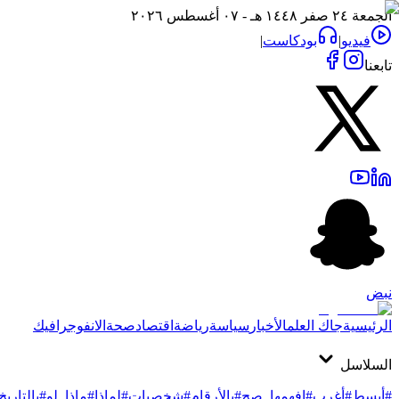
الجمعة ٢٤ صفر ١٤٤٨ هـ - ٠٧ أغسطس ٢٠٢٦
فيديو
|
بودكاست
|
تابعنا
نبض
الرئيسية
جاك العلم
الأخبار
سياسة
رياضة
اقتصاد
صحة
الانفوجرافيك
السلاسل
#أبسط
#أغرب
#افهمها_صح
#بالأرقام
#شخصيات
#لماذا
#ماذا_لو
#بالتاريخ