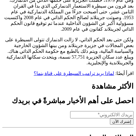
وفي عام 1979، حصلت الجزيرة على حكمها الذاتي من الدنمارك،
بعد قرون من سيطرة الاستعمار الدنماركي الذي بدأ في القران
الثامن عشر، حتى أصبحت جزءّا من المملكة الدنماركية في عام
1953. وصوتت جرينلاند لصالح الحكم الذاتي في عام 2008 واكتسبت
مسؤولية أكبر عن الشؤون الداخلية عندما تم توقيع قانون الحكم
الذاتي لجرينلاند كقانون في عام 2009.
ولكن حتى بعد الحكم الذاتي، لا زالت الدنمارك تتولى السيطرة على
بعض المجالات في جزيرة جرينلاند ومن بينها الشؤون الخارجية
والسياسة المالية، ويتم ذلك بالطبع مع حكومة الحكم الذاتي هناك.
ويبلغ عدد سكان الجزيرة 57,751 نسمة، ويتحدث سكانها الدنماركية
والجرينلاندية والإنجليزية.
اقرأ أيضًا:
لماذا يريد ترامب السيطرة على قناة بنما؟
الأكثر مشاهدة
احصل على أهم الأخبار مباشرةً في بريدك
إشترك الآن