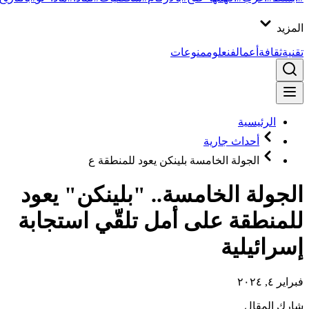
المزيد
تقنية
ثقافة
أعمال
فن
علوم
منوعات
الرئيسية
أحداث جارية
الجولة الخامسة بلينكن يعود للمنطقة ع
الجولة الخامسة.. "بلينكن" يعود
للمنطقة على أمل تلقّي استجابة
إسرائيلية
فبراير ٤, ٢٠٢٤
شارك المقال