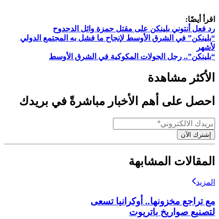
اقرأ أيضًا:
رد فعل أنتوني بلينكن على مقتل حمزة وائل الدحدوح
“بلينكن” في الشرق الأوسط لإنجاح ما فشل به المجتمع الدولي
لأشهر
“بلينكن”.. رجل الجولات المكوكية في الشرق الأوسط
الأكثر مشاهدة
احصل على أهم الأخبار مباشرةً في بريدك
إشترك الآن
المقالات المشابهة
المزيد
مع تراجع مخزونها.. أوكرانيا تسعى
لتصنيع صواريخ باتريوت