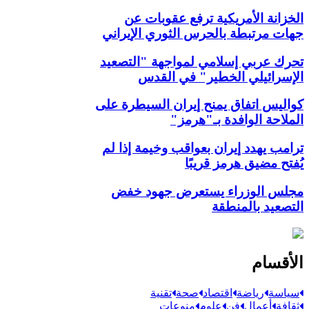
الخزانة الأمريكية ترفع عقوبات عن
جهات مرتبطة بالحرس الثوري الإيراني
تحرك عربي إسلامي لمواجهة "التصعيد
الإسرائيلي الخطير" في القدس
كواليس اتفاق يمنح إيران السيطرة على
الملاحة الوافدة بـ"هرمز"
ترامب يهدد إيران بعواقب وخيمة إذا لم
يُفتح مضيق هرمز قريبًا
مجلس الوزراء يستعرض جهود خفض
التصعيد بالمنطقة
الأقسام
سياسة
رياضة
اقتصاد
صحة
تقنية
ثقافة
أعمال
فن
علوم
منوعات