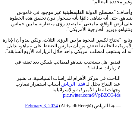
وغير محددة المعالم".
وأضاف: "مصطلح الدولة الفلسطينية غير موجود في قاموس
نتنياهو، حتى أنه يتباهى دائمًا بأنه سيحول دون تحقيق هذه الخطوة
على أرض الواقع، ما يعنى أننا بصدد رؤى متضاربة ما بين حماس
ونتنياهو ووزير الخارجية الأمريكي".
وتابع: "نحتاج لكسر الفجوة ما بين الرؤى الثلاث، ولكن يبدو أن الإدارة
الأمريكية الحالية أضعف من أن تمارس الضغط على نتنياهو، بدليل
أنه لم يستجب لمطلب أمريكي واحد خلال الزيارات الأربع السابقة".
فيديو | هل يستجيب نتنياهو لمطالب بلينكن بعد تعنته في
٤ زيارات سابقة؟
الباحث في مركز الأهرام للدراسات السياسية، د. بشير
عبد الفتاح يحلل لـ
#هنا_الرياض
أسباب استمرار تضارب
وجهات النظر الأميركية والإسرائيلية
pic.twitter.com/9VpBZCG4ds
— هنا الرياض (@AlriyadhHere)
February 3, 2024