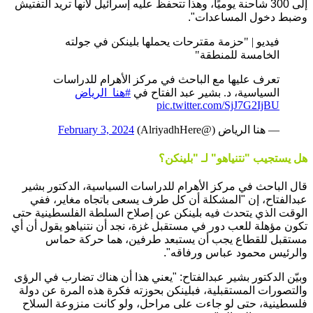
إلى 300 شاحنة يوميًا، وهذا تتحفظ عليه إسرائيل لأنها تريد التفتيش
وضبط دخول المساعدات".
فيديو | "حزمة مقترحات يحملها بلينكن في جولته
الخامسة للمنطقة"
تعرف عليها مع الباحث في مركز الأهرام للدراسات
السياسية، د. بشير عبد الفتاح في
#هنا_الرياض
pic.twitter.com/SjJ7G2IjBU
— هنا الرياض (@AlriyadhHere)
February 3, 2024
هل يستجيب "نتنياهو" لـ "بلينكن؟
قال الباحث في مركز الأهرام للدراسات السياسية، الدكتور بشير
عبدالفتاح، إن "المشكلة أن كل طرف يسعى باتجاه مغاير، ففي
الوقت الذي يتحدث فيه بلينكن عن إصلاح السلطة الفلسطينية حتى
تكون مؤهلة للعب دور في مستقبل غزة، نجد أن نتنياهو يقول أن أي
مستقبل للقطاع يجب أن يستبعد طرفين، هما حركة حماس
والرئيس محمود عباس ورفاقه".
وبيّن الدكتور بشير عبدالفتاح: "يعني هذا أن هناك تضارب في الرؤى
والتصورات المستقبلية، فبلينكن بحوزته فكرة هذه المرة عن دولة
فلسطينية، حتى لو جاءت على مراحل، ولو كانت منزوعة السلاح