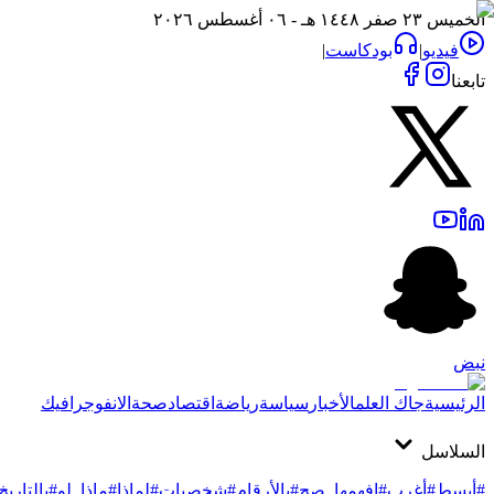
الخميس ٢٣ صفر ١٤٤٨ هـ - ٠٦ أغسطس ٢٠٢٦
فيديو
|
بودكاست
|
تابعنا
نبض
الرئيسية
جاك العلم
الأخبار
سياسة
رياضة
اقتصاد
صحة
الانفوجرافيك
السلاسل
#أبسط
#أغرب
#افهمها_صح
#بالأرقام
#شخصيات
#لماذا
#ماذا_لو
#بالتاريخ