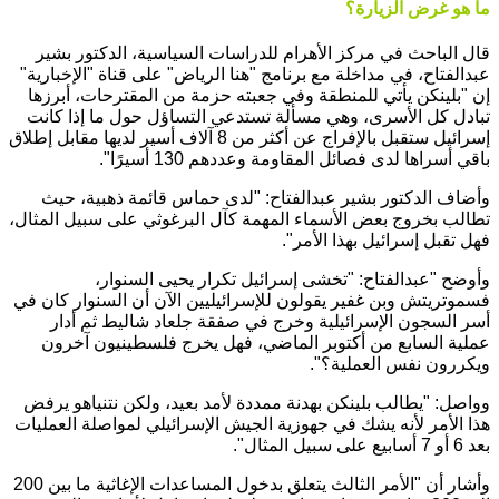
ما هو غرض الزيارة؟
قال الباحث في مركز الأهرام للدراسات السياسية، الدكتور بشير
عبدالفتاح، في مداخلة مع برنامج "هنا الرياض" على قناة "الإخبارية"
إن "بلينكن يأتي للمنطقة وفي جعبته حزمة من المقترحات، أبرزها
تبادل كل الأسرى، وهي مسألة تستدعي التساؤل حول ما إذا كانت
إسرائيل ستقبل بالإفراج عن أكثر من 8 آلاف أسير لديها مقابل إطلاق
باقي أسراها لدى فصائل المقاومة وعددهم 130 أسيرًا".
وأضاف الدكتور بشير عبدالفتاح: "لدى حماس قائمة ذهبية، حيث
تطالب بخروج بعض الأسماء المهمة كآل البرغوثي على سبيل المثال،
فهل تقبل إسرائيل بهذا الأمر".
وأوضح "عبدالفتاح: "تخشى إسرائيل تكرار يحيى السنوار،
فسموتريتش وبن غفير يقولون للإسرائيليين الآن أن السنوار كان في
أسر السجون الإسرائيلية وخرج في صفقة جلعاد شاليط ثم أدار
عملية السابع من أكتوبر الماضي، فهل يخرج فلسطينيون آخرون
ويكررون نفس العملية؟".
وواصل: "يطالب بلينكن بهدنة ممددة لأمد بعيد، ولكن نتنياهو يرفض
هذا الأمر لأنه يشك في جهوزية الجيش الإسرائيلي لمواصلة العمليات
بعد 6 أو 7 أسابيع على سبيل المثال".
وأشار أن "الأمر الثالث يتعلق بدخول المساعدات الإغاثية ما بين 200