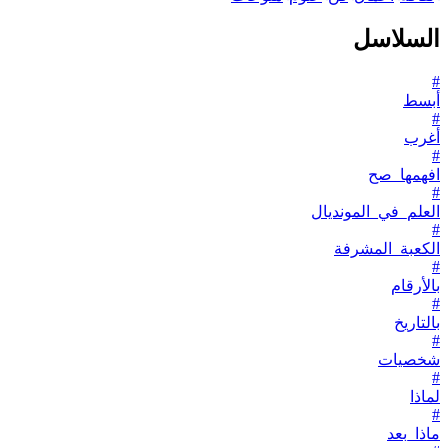
السلاسل
#
أبسط
#
أغرب
#
افهمها_صح
#
العلم_في_المونديال
#
الكعبة_المشرفة
#
بالأرقام
#
بالتاريخ
#
شخصيات
#
لماذا
#
ماذا_بعد