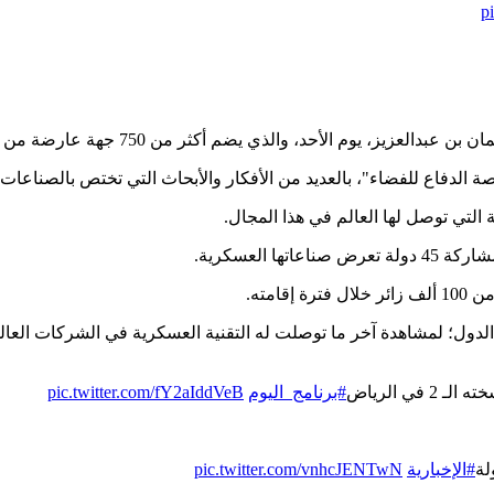
p
الدفاع للفضاء"، بالعديد من الأفكار والأبحاث التي تختص بالصناعات 
التي توصل لها العالم في هذا المجال.
من 115 ألف وفدًا رسميًا من عديد الدول؛ لمشاهدة آخر ما توصلت له التقنية العسكرية 
#برنامج_اليوم
pic.twitter.com/fY2aIddVeB
#الإخبارية
pic.twitter.com/vnhcJENTwN