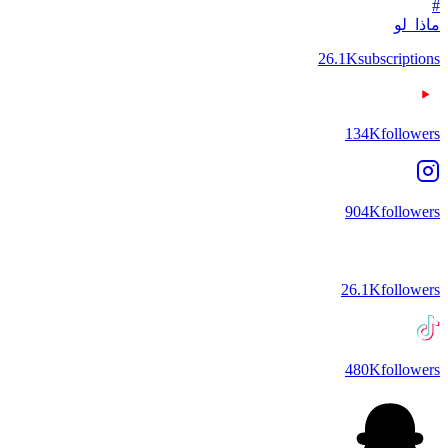
#
ماذا_لو
26.1K
subscriptions
134K
followers
904K
followers
26.1K
followers
480K
followers