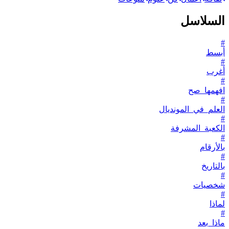
السلاسل
#
أبسط
#
أغرب
#
افهمها_صح
#
العلم_في_المونديال
#
الكعبة_المشرفة
#
بالأرقام
#
بالتاريخ
#
شخصيات
#
لماذا
#
ماذا_بعد