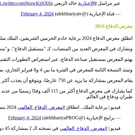
عبر مراسل
#الإخبارية
خالد الربعي
ic.twitter.com/0oswKpSX6x
— قناة الإخبارية (@alekhbariyatv)
February 4, 2024
معرض الدفاع 2024
انطلق معرض الدفاع 2024 برعاية خادم الحرمين الشريفين، الملك سلمان بن عبدالعزيز، يوم الأحد، والذي يضم أكثر من 750 جهة عارضة من 45 دولة حول العالم.
وتشارك في المعرض العديد من المنصات، كـ "مستقبل الدفاع"، و"منصة 
يهتم المعرض بمستقبل صناعة الدفاع، عبر استعراض التطورات التقنية 
وتمتد النسخة الثانية للمعرض في الفترة ما بين 4 و8 فبراير الجاري، بمشاركة 45 دولة تعرض صناعاتها العسكرية.
يقام المعرض بمشاركة ما يزيد عن 750 عارضًا، ويتوقع أن يجذب أكثر من 100 ألف زائر خلال فترة إقامته.
كما يشارك في معرض الدفاع أكثر 
طيران ودفاع في العالم.
فيديو | برعاية الملك.. انطلاق
#معرض_الدفاع_العالمي
2024 بنسخته الـ 2 في الرياض
— برامج الإخبارية (@alekhbariyaPROG)
February 4, 2024
فيديو |
#معرض_الدفاع_العالمي
في نسخته الـ 2 بمشاركة 45 دولة