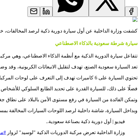
كشفت وزارة الداخلية عن أول سيارة دورية ذكية لرصد المخالفات، خلال معرض الدفاع العالمي 024
سيارة شرطة سعودية بالذكاء الاصطناعي
تتفاعل سيارة الدورية الذكية مع أنظمة الذكاء الاصطناعي، وهي مركبة 
تعد السيارة سعودية الصنع، تهدف لتقليل الانبعاثات الكربونية، وقد وض
تحتوي السيارة على 6 كاميرات تهدف إلى التعرف على لوحات المركبات المخالفة للأنظمة المرورية، سواء السرعة الزائدة أو الوقوف الخاطئ أو التضليل أو انتهاء الاستمارة.
فضلًا على ذلك، للسيارة القدرة على تحديد الطابع السلوكي للأشخاص من
وتمكن الفائدة من السيارة في رفع مستوى الأمن بالبلاد على نطاق جغ
وبداخل السيارة، شاشة داخلية لرصد اللوحات السيارات المخالفة بمس
فيديو | أول دورية ذكية بصناعة سعودية..
وزارة الداخلية تعرض مركبة الدوريات الذكية "لوسيد" لزوار
#مع