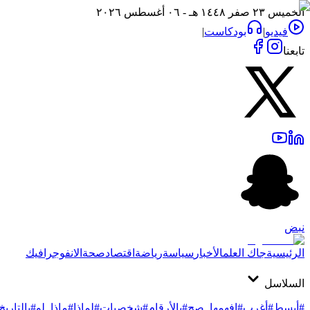
الخميس ٢٣ صفر ١٤٤٨ هـ - ٠٦ أغسطس ٢٠٢٦
فيديو
|
بودكاست
|
تابعنا
نبض
الرئيسية
جاك العلم
الأخبار
سياسة
رياضة
اقتصاد
صحة
الانفوجرافيك
السلاسل
#أبسط
#أغرب
#افهمها_صح
#بالأرقام
#شخصيات
#لماذا
#ماذا_لو
#بالتاريخ