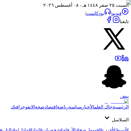
السبت ٢٥ صفر ١٤٤٨ هـ - ٠٨ أغسطس ٢٠٢٦
فيديو
|
بودكاست
|
تابعنا
نبض
الرئيسية
جاك العلم
الأخبار
سياسة
رياضة
اقتصاد
صحة
الانفوجرافيك
السلاسل
#أبسط
#أغرب
#افهمها_صح
#بالأرقام
#شخصيات
#لماذا
#ماذا_لو
#بالتاريخ