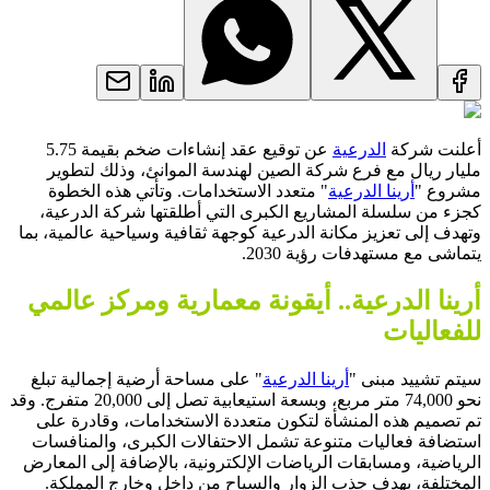
أعلنت شركة
الدرعية
عن توقيع عقد إنشاءات ضخم بقيمة 5.75
مليار ريال مع فرع شركة الصين لهندسة الموانئ، وذلك لتطوير
مشروع "
أرينا الدرعية
" متعدد الاستخدامات. وتأتي هذه الخطوة
كجزء من سلسلة المشاريع الكبرى التي أطلقتها شركة الدرعية،
وتهدف إلى تعزيز مكانة الدرعية كوجهة ثقافية وسياحية عالمية، بما
يتماشى مع مستهدفات رؤية 2030.
أرينا الدرعية.. أيقونة معمارية ومركز عالمي
للفعاليات
سيتم تشييد مبنى "
أرينا الدرعية
" على مساحة أرضية إجمالية تبلغ
نحو 74,000 متر مربع، وبسعة استيعابية تصل إلى 20,000 متفرج. وقد
تم تصميم هذه المنشأة لتكون متعددة الاستخدامات، وقادرة على
استضافة فعاليات متنوعة تشمل الاحتفالات الكبرى، والمنافسات
الرياضية، ومسابقات الرياضات الإلكترونية، بالإضافة إلى المعارض
المختلفة، بهدف جذب الزوار والسياح من داخل وخارج المملكة.