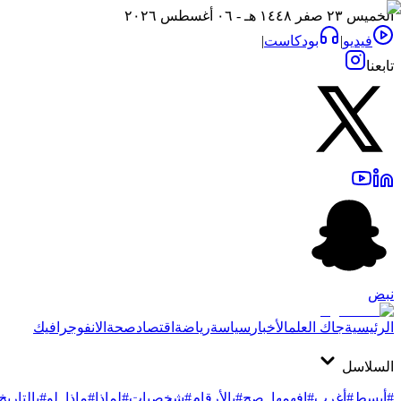
الخميس ٢٣ صفر ١٤٤٨ هـ - ٠٦ أغسطس ٢٠٢٦
فيديو
|
بودكاست
|
تابعنا
نبض
الرئيسية
جاك العلم
الأخبار
سياسة
رياضة
اقتصاد
صحة
الانفوجرافيك
السلاسل
#أبسط
#أغرب
#افهمها_صح
#بالأرقام
#شخصيات
#لماذا
#ماذا_لو
#بالتاريخ