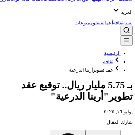
المزيد
تقنية
ثقافة
أعمال
فن
علوم
منوعات
الرئيسية
ثقافة
عقد تطويرأرينا الدرعية
بـ 5.75 مليار ريال.. توقيع عقد
تطوير"أرينا الدرعية"
يوليو ١٦, ٢٠٢٥
شارك المقال