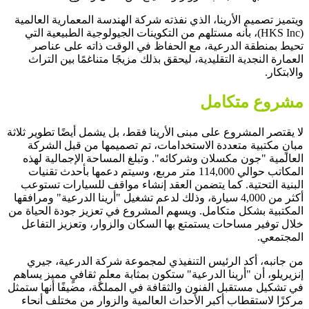
ويتميز تصميم الأرينا، الذي نفذته شركة الهندسة المعمارية العالمية
(HKS Inc)، بأنه مستلهم من التكوينات الجيولوجية الطبيعية التي
تحيط بمنطقة الدرعية، مع الحفاظ في الوقت ذاته على عناصر
العمارة النجدية التقليدية، ليحقق بذلك مزيجًا متناغمًا بين التراث
والابتكار.
مشروع متكامل
لا يقتصر المشروع على مبنى الأرينا فقط، بل يشمل أيضًا تطوير ثلاثة
مبانٍ مكتبية متعددة الاستخدامات، تم تصميمها من قبل الشركة
العالمية "جون مكسلان وشركائه". وتبلغ المساحة الإجمالية لهذه
المكاتب حوالي 114,000 متر مربع، وسيتم دعمها بأحدث تقنيات
البنية التحتية. كما يتضمن العقد إنشاء مواقف للسيارات تستوعب
أكثر من 4,000 سيارة، وذلك لدعم تشغيل "أرينا الدرعية" ومرافقها
المكتبية بشكل متكامل. ويسهم المشروع في تعزيز جودة الحياة من
خلال توفير مساحات يستمتع بها السكان والزوار، وتعزيز التفاعل
المجتمعي.
من جانبه، أكد الرئيس التنفيذي لمجموعة شركة الدرعية، جيري
إنزيريلو، أن "أرينا الدرعية" ستكون بمثابة معلمٍ ثقافيٍ مميز يساهم
في تشكيل مستقبل الفنون والثقافة في المملكة، مضيفًا أنها ستمثل
مركزًا لاستقطاب أكبر الأحداث العالمية والزوار من مختلف أنحاء