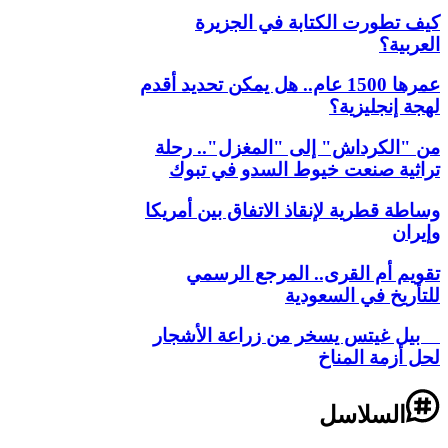
كيف تطورت الكتابة في الجزيرة
العربية؟
عمرها 1500 عام.. هل يمكن تحديد أقدم
لهجة إنجليزية؟
من "الكرداش" إلى "المغزل".. رحلة
تراثية صنعت خيوط السدو في تبوك
وساطة قطرية لإنقاذ الاتفاق بين أمريكا
وإيران
تقويم أم القرى.. المرجع الرسمي
للتأريخ في السعودية
بيل غيتس يسخر من زراعة الأشجار
لحل أزمة المناخ
السلاسل