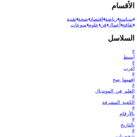
الأقسام
سياسة
رياضة
اقتصاد
صحة
تقنية
ثقافة
أعمال
فن
علوم
منوعات
السلاسل
#
أبسط
#
أغرب
#
افهمها_صح
#
العلم_في_المونديال
#
الكعبة_المشرفة
#
بالأرقام
#
بالتاريخ
#
شخصيات