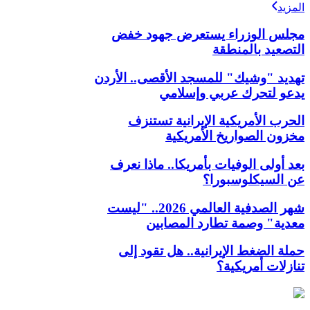
المزيد
مجلس الوزراء يستعرض جهود خفض
التصعيد بالمنطقة
تهديد "وشيك" للمسجد الأقصى.. الأردن
يدعو لتحرك عربي وإسلامي
الحرب الأمريكية الإيرانية تستنزف
مخزون الصواريخ الأمريكية
بعد أولى الوفيات بأمريكا.. ماذا نعرف
عن السيكلوسبورا؟
شهر الصدفية العالمي 2026.. "ليست
معدية" وصمة تطارد المصابين
حملة الضغط الإيرانية.. هل تقود إلى
تنازلات أمريكية؟