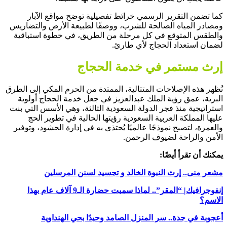
كما تضمن التقرير الرسمي خرائط تفصيلية توضح مواقع الآبار
ومصادر المياه الصالحة للشرب، ووصفًا لطبيعة الأرض والتضاريس
والطقس المتوقع في كل مرحلة من الطريق، في خطوة استباقية
لضمان استعداد الحجاج لأي طارئ.
إرث مستمر في خدمة الحجاج
تُظهر هذه الإصلاحات المتتالية، الممتدة من الحرم المكي إلى الطرق
البرية، عمق رؤية الملك عبدالعزيز في جعل خدمة الحجاج أولوية
استراتيجية منذ فجر الدولة السعودية الثالثة، وهي الأسس التي بنت
عليها المملكة العربية السعودية رؤيتها الحالية في تطوير الحج
والعمرة، لتصبح نموذجًا عالميًا يُحتذى به في إدارة الحشود، وتوفير
الأمن والراحة لضيوف الرحمن.
يمكنك أن تقرأ أيضًا:
مشعر منى.. إرث النبوة الخالد و تجسيد لسنن المرسلين
إنفوجرافيك| “المقر”.. لماذا سميت حضارة الـ9 آلاف عام بهذا
الاسم؟
أعجوبة في جدة.. سر المنزل الصامد وحيدًا بحي الهنداوية