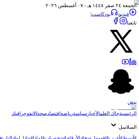
الجمعة ٢٤ صفر ١٤٤٨ هـ - ٠٧ أغسطس ٢٠٢٦
فيديو
|
بودكاست
|
تابعنا
نبض
الرئيسية
جاك العلم
الأخبار
سياسة
رياضة
اقتصاد
صحة
الانفوجرافيك
السلاسل
#أبسط
#أغرب
#افهمها_صح
#بالأرقام
#شخصيات
#لماذا
#ماذا_لو
#بالتاريخ