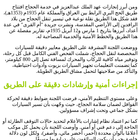
ومن أبرز إنجازات عهد الملك عبدالعزيز في خدمة الحجاج افتتاح
طريق الحج البري الرابط بين العراق والمملكة عام 1935م (1353هـ)،
فقد شكل هذا الطريق نقلة نوعية في تيسير تنقل الحجاج من بلاد
الرافدين إلى الأراضي المقدسة، ونشرت جريدة "أم القرى" في عدة
أعداد، أبرزها بتاريخ 1 مارس و12 أبريل 1935م، تقارير مفصلة عن
هذا الطريق والخطط الأمنية والخدمية المصاحبة له.
ووضعت اللجنة المشرفة على الطريق معايير دقيقة للسيارات
المخصصة لنقل الحجاج، شملت الفحص الفني الكامل قبل كل رحلة،
وتوفير مياه كافية للركاب والمحرك لمسافة تصل إلى 800 كيلومتر،
كما تضمنت التعليمات تجهيز السيارات بزيوت وأدوات احتياطية،
والتأكد من صلاحيتها لتحمل مشاق الطريق الطويلة.
إجراءات أمنية وإرشادات دقيقة على الطريق
وعلى مستوى التنظيم الأمني، فرضت اللجنة ضوابط دقيقة لحركة
القوافل لضمان سلامة الحجاج، حيث وجّهت بأن تسير السيارات
بشكل جماعي وتحت إشراف مسؤولين.
كما تم اعتماد نظام إشارات بالأعلام لتحديد حالات التوقف الطارئة أو
الحاجة إلى دعم فني أو أمني. وأوصت اللجنة بأن يحمل كل موكب
أعلامًا بألوان محددة (أحمر، أخضر مائي، وأصفر)، ولكل لون دلالة
خاصة يجب أن يكون السائقون على دراية بها مسبقًا.