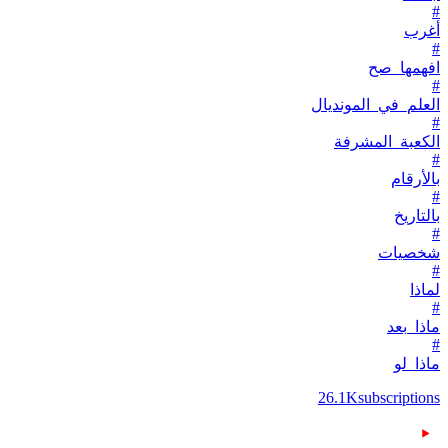
#
أغرب
#
افهمها_صح
#
العلم_في_المونديال
#
الكعبة_المشرفة
#
بالأرقام
#
بالتاريخ
#
شخصيات
#
لماذا
#
ماذا_بعد
#
ماذا_لو
26.1K
subscriptions