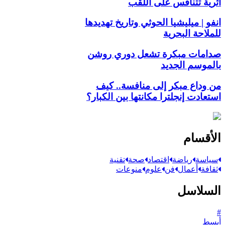
أثرية تتنافس على اللقب
انفو | ميليشيا الحوثي وتاريخ تهديدها
للملاحة البحرية
صدامات مبكرة تشعل دوري روشن
بالموسم الجديد
من وداع مبكر إلى منافسة.. كيف
استعادت إنجلترا مكانتها بين الكبار؟
الأقسام
سياسة
رياضة
اقتصاد
صحة
تقنية
ثقافة
أعمال
فن
علوم
منوعات
السلاسل
#
أبسط