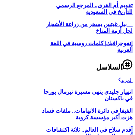
تقويم أم القرى.. المرجع الرسمي
للتأريخ في السعودية
بيل غيتس يسخر من زراعة الأشجار
لحل أزمة المناخ
إنفوجرافيك| كلمات روسية في اللغة
العربية
السلاسل
المزيد
انهيار جليدي ينهي مسيرة نيرمال بورجا
في باكستان
الفيفا في دائرة الاتهامات.. ملفات فساد
هزت أكبر مؤسسة كروية
أقدم سلاح في العالم.. ثلاثة اكتشافات