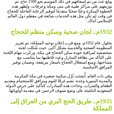
وبلغ عدد من تم إسعافهم في ذلك الموسم نحو 1500 حاج، تم
توزيعهم على مراكز طبية في منى ومكة وعرفات، وتُظهر هذه
الخطوة المبكرة وعيًا صحيًا متقدمًا لتوفير الرعاية العاجلة للحجاج
في وقت لم تكن مثل هذه الخدمات شائعة في معظم دول العالم
الإسلامي آنذاك.
1932م.. لجان صحية وسكن منظم للحجاج
بحلول عام 1932م، ومع قرب إعلان توحيد المملكة، تم تعزيز
المنظومة الصحية والخدمية بشكل أكبر، حيث شُكلت لجنة
متخصصة لمراقبة جودة سكن الحجاج في مكة، وركزت مهام اللجنة
على التأكد من نظافة المنازل وعدد قاطنيها بما يتناسب مع
مساحتها، ومنع استغلال الحجاج بأسعار مرتفعة، وضمان توفير
المرافق الأساسية.
وفي ذات العام، أُنشئت نُزُل سكنية صغيرة في مكة المكرمة
والمدينة المنورة وجدة، تضم غرفًا للنوم ومرافق للاستحمام وتقديم
الطعام والشراب، وجاءت هذه المبادرات كتأكيد على حرص الدولة
السعودية الناشئة على وضع ضيوف الرحمن في مقدمة أولوياتها.
1935م.. طريق الحج البري من العراق إلى
المملكة