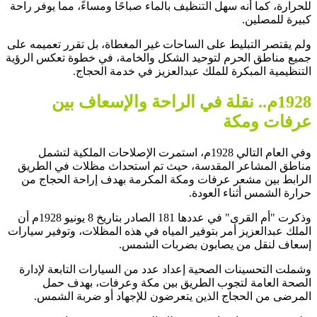
للحرارة، كما أنه سهل التنظيف بالماء صباحًا ومساءً، مما يوفر راحة
كبيرة للمصلين.
ولم يقتصر التبليط على الساحات غير المغطاة، بل تقرر تعميمه على
جميع مناطق الحرم لتوحيد الشكل والخامة، في خطوة تعكس الرؤية
التنظيمية المبكرة للملك عبدالعزيز في خدمة الحجاج.
1928م.. نقلة في الراحة والإسعاف بين
عرفات ومكة
وفي العام التالي 1928م، استمرت الإصلاحات الملكية لتشمل
مناطق المشاعر المقدسة، حيث تم استحداث مظلات في الطريق
الرابط بين مشعر عرفات ومكة المكرمة بهدف إراحة الحجاج من
حرارة الشمس أثناء العودة.
وذكرت "أم القرى" في عددها 181 الصادر بتاريخ 8 يونيو 1928م أن
الملك عبدالعزيز أمر بتوفير المياه في هذه المظلات، وتوفير سيارات
إسعاف لنقل من يصابون بضربات الشمس.
وشملت التحسينات الصحية إعداد عدد من السيارات التابعة لإدارة
الصحة العامة لتجوب الطريق بين مكة وعرفات، بهدف حمل
المرضى من الحجاج الذين يتعرضون للإجهاد أو ضربة الشمس.