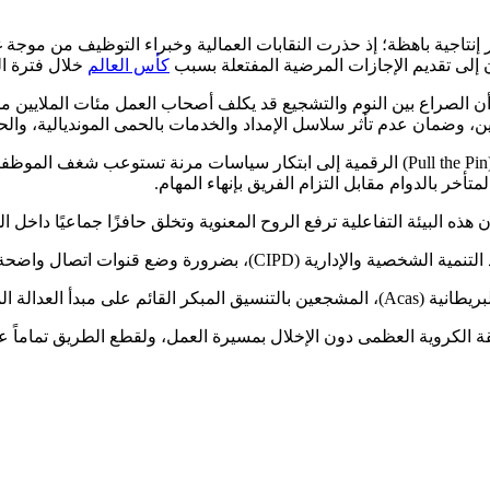
نتاجية باهظة؛ إذ حذرت النقابات العمالية وخبراء التوظيف من موجة
كأس العالم
خلال فترة ال
حاث متخصصة أجرتها شركة إدارة القوى العاملة (UKG) إلى أن الصراع بين النوم والتشجيع قد يكلف أص
، وضمان عدم تأثر سلاسل الإمداد والخدمات بالحمى المونديالية، والح
ولمواجهة هذا الطوفان، لجأت شركات ريادية مثل وكالة "بول ذا بين" (Pull the Pin) الرقمية 
خر بالدوام مقابل التزام الفريق بإنهاء المهام.
ذه البيئة التفاعلية ترفع الروح المعنوية وتخلق حافزًا جماعيًا داخل ا
 واضحة تشجع على الإفصاح وحجز الإجازات بشكل رسمي.
ن الموظف وصاحب العمل.
قة الكروية العظمى دون الإخلال بمسيرة العمل، ولقطع الطريق تماماً