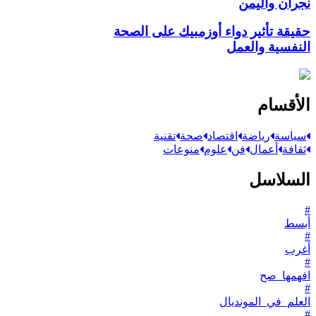
نجران واليمن
حقيقة تأثير دواء أوزمبيك على الصحة
النفسية والعمل
الأقسام
سياسة
رياضة
اقتصاد
صحة
تقنية
ثقافة
أعمال
فن
علوم
منوعات
السلاسل
#
أبسط
#
أغرب
#
افهمها_صح
#
العلم_في_المونديال
#