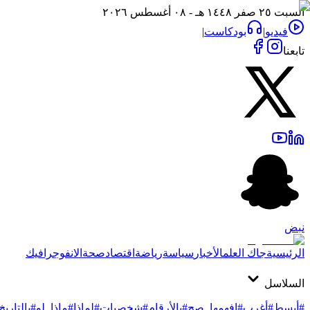
السبت ٢٥ صفر ١٤٤٨ هـ - ٠٨ أغسطس ٢٠٢٦
فيديو
|
بودكاست
|
تابعنا
نبض
الرئيسية
جاك العلم
الأخبار
سياسة
رياضة
اقتصاد
صحة
الانفوجرافيك
السلاسل
#أبسط
#أغرب
#افهمها_صح
#بالأرقام
#شخصيات
#لماذا
#ماذا_لو
#بالتاريخ