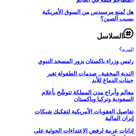
هل تُمنع مرسيدس من السوق الأمريكية
بسبب الصين؟
السلاسل
المزيد
رئيس وزراء باكستان يزور المسجد النبوي
الندبة المخفية.. صدمات الطفولة تغير
جينات الدماغ للأبد
معالم وأبراج مدن المملكة تتوشّح بأعلام
السعودية وتركيا وباكستان
تفاصيل العقوبات الأمريكية لتفكيك شبكات
إيران المالية
إدانات عربية لرفض الاعتداءات الحوثية على