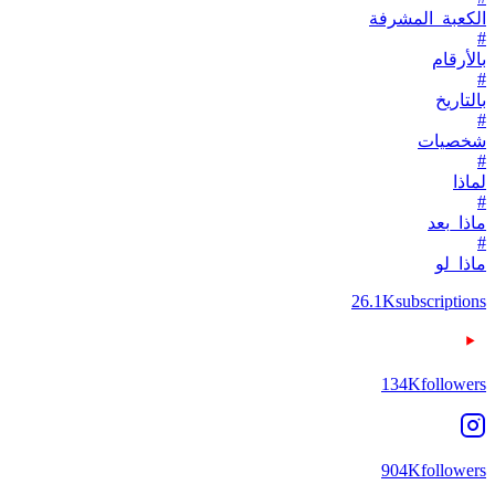
الكعبة_المشرفة
#
بالأرقام
#
بالتاريخ
#
شخصيات
#
لماذا
#
ماذا_بعد
#
ماذا_لو
26.1K
subscriptions
134K
followers
904K
followers