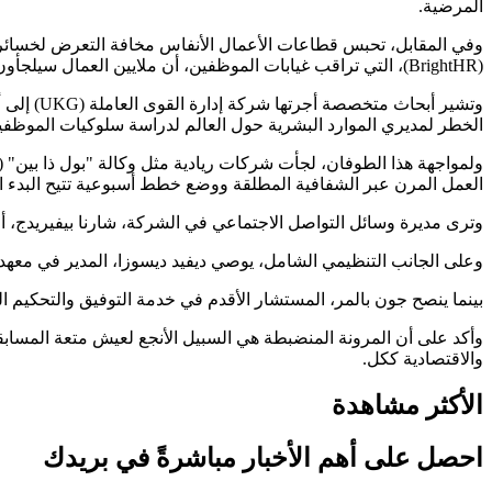
المرضية.
وفي المقابل، تحبس قطاعات الأعمال الأنفاس مخافة التعرض لخسائر إ
(BrightHR)، التي تراقب غيابات الموظفين، أن ملايين العمال سيلجأون إلى تقديم الإجازات المرضية المفتعلة بسبب
وتشير أب
الخطر لمديري الموارد البشرية حول العالم لدراسة سلوكيات الموظفين
العمل المرن عبر الشفافية المطلقة ووضع خطط أسبوعية تتيح البدء المتأ
وترى مديرة وسائل التواصل الاجتماعي في الشركة، شارنا بيفيريدج، أن ه
وعلى الجانب التنظيمي الشامل، يوصي ديفيد ديسوزا، المدير في معهد التنمية الشخصية والإدارية (CIPD)، بضرورة وضع قنوات اتصال
بينما ينصح جون بالمر، المستشار الأقدم في خدمة التوفيق والتحكيم البريطانية (Acas)، المشجعين بالتنسيق المبكر القائم على مبدأ العدالة المتبادلة بي
وأكد على أن المرونة المنضبطة هي السبيل الأنجع لعيش متعة المساب
والاقتصادية ككل.
الأكثر مشاهدة
احصل على أهم الأخبار مباشرةً في بريدك