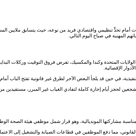
أمام تحدٍّ تنظيمي واقتصادي فريد من نوعه، حيث يتسابق ملايين المش
م المهنية في صباح اليوم التالي.
ولايات المتحدة وكندا والمكسيك، تفرض فروق التوقيت وركلات البداية ا
دوار الإقصائية.
نفيذية، في حين قد يلجأ البعض الآخر لطرق غير قانونية تفتح الباب أما
ين لحجز أيام إجازة كاملة لتفادي الغياب غير المبرر، مستفيدين من 
نديالية، وهو قرار شمل موظفي هيئة الصحة الوطنية في اسكتلندا (NHS Scotland) وموظفي 
القانوني، مما دفع الموظفين في قطاعات الصيانة والتشغيل إلى الاعتماد