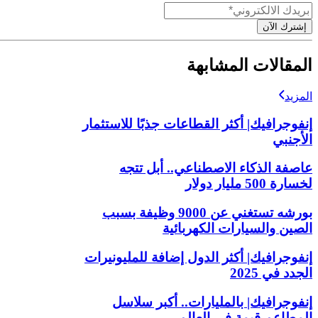
إشترك الآن
المقالات المشابهة
المزيد
إنفوجرافيك| أكثر القطاعات جذبًا للاستثمار
الأجنبي
عاصفة الذكاء الاصطناعي.. أبل تتجه
لخسارة 500 مليار دولار
بورشه تستغني عن 9000 وظيفة بسبب
الصين والسيارات الكهربائية
إنفوجرافيك| أكثر الدول إضافة للمليونيرات
الجدد في 2025
إنفوجرافيك| بالمليارات.. أكبر سلاسل
المطاعم قيمة في العالم