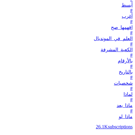
أبسط
#
أغرب
#
افهمها_صح
#
العلم_في_المونديال
#
الكعبة_المشرفة
#
بالأرقام
#
بالتاريخ
#
شخصيات
#
لماذا
#
ماذا_بعد
#
ماذا_لو
26.1K
subscriptions