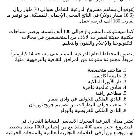
يُتوقع أن يساهم مشروع الدرعية الشامل بحوالي 70 مليار ريال
(18.6 مليار دولار) في الناتج المحلي الإجمالي للمملكة، مع توفير ما
يقارب 180 ألف فرصة عمل.
كما سيستوعب المشروع حوالي 100 ألف نسمة، ويضم مساحات
مكتبية حديثة لعشرات الآلاف من المتخصصين في مجالات
التكنولوجيا والإعلام والفنون والتعليم.
يتضمن المخطط العام للدرعية، الممتد على مساحة 14 كيلومتراً
مربعاً، مجموعة متنوعة من المرافق الثقافية والترفيهية، منها:
متاحف متخصصة
جامعة أكاديمية
دار الأوبرا الملكية
فنادق عالمية فاخرة
مطاعم راقية
النادي الملكي للجولف في وادي صفار
ملعب جولف للبطولات من تصميم جريج نورمان
النادي الملكي للفروسية والبولو
يُعتبر ميدان الدرعية المحرك الأساسي للنشاط التجاري في
المشروع، حيث يضم 400 منفذ بيع من إجمالي 1000 منفذ مخطط
لها، ويجمع بين أرقى العلامات التجارية العالمية والمنتجات الحرفية