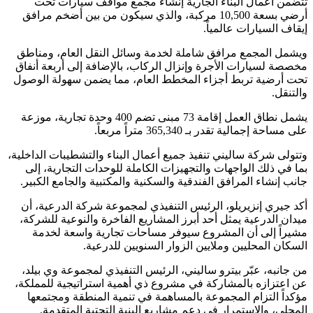
تتضمن أعمال البناء الجارية إنشاء مجمع مواقف سيارات تحت
أرضي بسعة 10,500 مركبة، والذي سيكون من بين أضخم مرافق
إيقاف السيارات عالمياً.
ويشمل المجمع مرافق شاملة لخدمة وسائل النقل العام، ومناطق
مخصصة لسيارات الأجرة وإنزال الركاب، بالإضافة إلى أربعة أنفاق
تحت أرضية تربط أجزاء المخطط العام، مما يضمن سهولة الوصول
والتنقل.
يشمل نطاق العمل إقامة 73 مبنى تضم 400 وحدة تجارية، موزعة
على مساحة إجمالية تقدر بـ 365,340 متراً مربعاً.
وتتولى شركة ساليني تنفيذ جميع أعمال البناء والتشطيبات الداخلية،
بما في ذلك الواجهات والتجهيزات الكاملة للوحدات التجارية، إلى
جانب إنشاء المرافق الفندقية والسكنية والمكتبية والجامع الكبير.
أكد جيري إنزيريلو، الرئيس التنفيذي لمجموعة شركة الدرعية، أن
ميدان الدرعية يمثل أحد أبرز المشاريع الفاخرة والنوعية للشركة،
مشيراً إلى أن المشروع سيوفر مساحات تجارية واسعة لخدمة
السكان المحليين وملايين الزوار السنويين للدرعية.
من جانبه، عبّر بيترو ساليني، الرئيس التنفيذي لمجموعة وي بيلد،
عن اعتزازه بالمشاركة في مشروع ذي أهمية استراتيجية للمملكة،
مؤكداً التزام المجموعة بالمساهمة في تنمية المنطقة ومجتمعها
المحلي، والاستمرار في دعم مشاريع البنية التحتية المتقدمة.