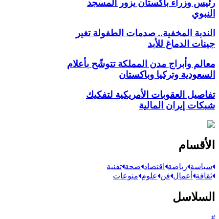
رئيس وزراء باكستان يزور المسجد
النبوي
الندبة المخفية.. صدمات الطفولة تغير
جينات الدماغ للأبد
معالم وأبراج مدن المملكة تتوشّح بأعلام
السعودية وتركيا وباكستان
تفاصيل العقوبات الأمريكية لتفكيك
شبكات إيران المالية
الأقسام
سياسة
رياضة
اقتصاد
صحة
تقنية
ثقافة
أعمال
فن
علوم
منوعات
السلاسل
#