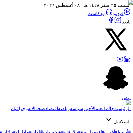
السبت ٢٥ صفر ١٤٤٨ هـ - ٠٨ أغسطس ٢٠٢٦
فيديو
|
بودكاست
|
تابعنا
نبض
الرئيسية
جاك العلم
الأخبار
سياسة
رياضة
اقتصاد
صحة
الانفوجرافيك
السلاسل
#أبسط
#أغرب
#افهمها_صح
#بالأرقام
#شخصيات
#لماذا
#ماذا_لو
#بالتاريخ