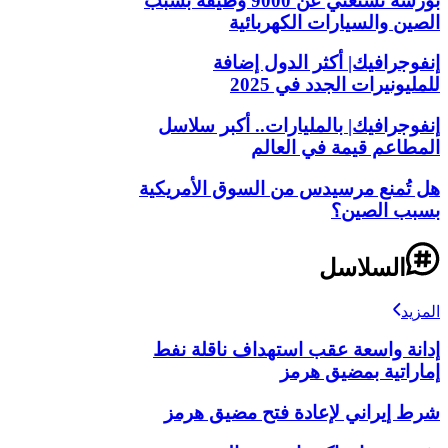
بورشه تستغني عن 9000 وظيفة بسبب
الصين والسيارات الكهربائية
إنفوجرافيك| أكثر الدول إضافة
للمليونيرات الجدد في 2025
إنفوجرافيك| بالمليارات.. أكبر سلاسل
المطاعم قيمة في العالم
هل تُمنع مرسيدس من السوق الأمريكية
بسبب الصين؟
السلاسل
المزيد
إدانة واسعة عقب استهداف ناقلة نفط
إماراتية بمضيق هرمز
شرط إيراني لإعادة فتح مضيق هرمز