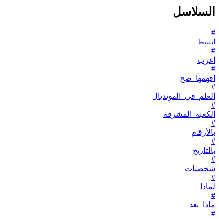
السلاسل
#
أبسط
#
أغرب
#
افهمها_صح
#
العلم_في_المونديال
#
الكعبة_المشرفة
#
بالأرقام
#
بالتاريخ
#
شخصيات
#
لماذا
#
ماذا_بعد
#