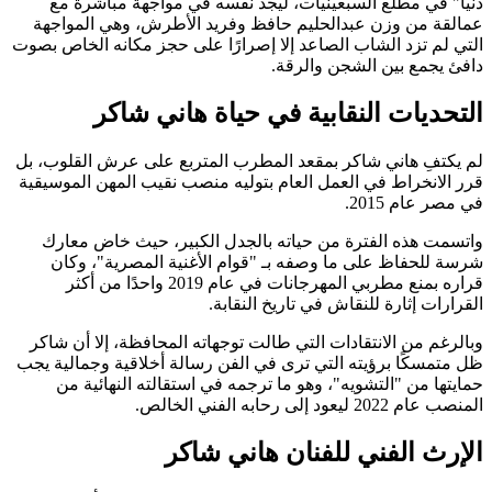
دنيا" في مطلع السبعينيات، ليجد نفسه في مواجهة مباشرة مع
عمالقة من وزن عبدالحليم حافظ وفريد الأطرش، وهي المواجهة
التي لم تزد الشاب الصاعد إلا إصرارًا على حجز مكانه الخاص بصوت
دافئ يجمع بين الشجن والرقة.
التحديات النقابية في حياة هاني شاكر
لم يكتفِ هاني شاكر بمقعد المطرب المتربع على عرش القلوب، بل
قرر الانخراط في العمل العام بتوليه منصب نقيب المهن الموسيقية
في مصر عام 2015.
واتسمت هذه الفترة من حياته بالجدل الكبير، حيث خاض معارك
شرسة للحفاظ على ما وصفه بـ "قوام الأغنية المصرية"، وكان
قراره بمنع مطربي المهرجانات في عام 2019 واحدًا من أكثر
القرارات إثارة للنقاش في تاريخ النقابة.
وبالرغم من الانتقادات التي طالت توجهاته المحافظة، إلا أن شاكر
ظل متمسكًا برؤيته التي ترى في الفن رسالة أخلاقية وجمالية يجب
حمايتها من "التشويه"، وهو ما ترجمه في استقالته النهائية من
المنصب عام 2022 ليعود إلى رحابه الفني الخالص.
الإرث الفني للفنان هاني شاكر