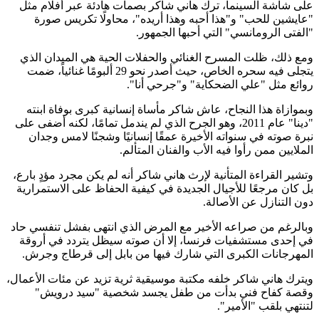
على شاشة السينما، ترك هاني شاكر بصمات هادئة عبر أفلام مثل
"عايشين للحب" و"هذا أحبه وهذا أريده"، محاولًا تكريس صورة
"الفتى الرومانسي" التي أحبها الجمهور.
ومع ذلك، ظلت المسرح الغنائي والحفلات الحية هي الميدان الذي
يتجلى فيه سحره الخاص، حيث أصدر نحو 29 ألبومًا غنائياً، ضمت
روائع مثل "علي الضحكاية" و"جرحي أنا".
وبموازاة هذا النجاح، عاش شاكر مأساة إنسانية كبرى بوفاة ابنته
"دينا" عام 2011، وهو الجرح الذي لم يندمل تمامًا، لكنه أضفى على
نبرة صوته في سنواته الأخيرة عمقًا إنسانيًا وشجنًا لامس وجدان
الملايين ممن رأوا فيه الأب والفنان المتألم.
وتشير القراءة المتأنية لإرث هاني شاكر أنه لم يكن مجرد مؤدٍ بارع،
بل كان مرجعًا للأجيال الجديدة في كيفية الحفاظ على الاستمرارية
دون التنازل عن الأصالة.
وبالرغم من صراعه الأخير مع المرض الذي انتهى بفشل تنفسي حاد
في إحدى مستشفيات فرنسا، إلا أن صوته سيظل يتردد في أروقة
المهرجانات الكبرى التي شارك فيها من بابل إلى قرطاج وجرش.
ويترك هاني شاكر خلفه مكتبة موسيقية ثرية تزيد عن مئات الأعمال،
وقصة كفاح فني بدأت من طفل يجسد شخصية "سيد درويش"
لتنتهي بلقب "الأمير".