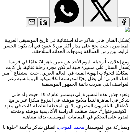
يُشكل الفنان هاني شاكر حالة استثنائية في تاريخ الموسيقى العربية
المعاصرة، حيث نجح على مدار أكثر من 5 عقود في أن يكون الجسر
الرابط بين زمن العمالقة وموجات الحداثة المتلاحقة.
ومع إعلان نبأ رحيله اليوم الأحد عن عمر يناهز 74 عامًا في فرنسا،
يُسدل الستار على مسيرة فنية لم تكن مجرد رحلة غنائية، بل كانت
انعكاسًا لتحولات الهوية الفنية في العالم العربي، حيث استطاع "أمير
الغناء العربي" أن يظل وفيًا لمدرسته الكلاسيكية الرومانسية رغم
العواصف التي ضربت ذائقة الجمهور الموسيقية.
وتعود جذور هذه المسيرة إلى ديسمبر عام 1952، حيث ولد هاني
شاكر في القاهرة لتبدأ ملامح موهبته في البزوغ مبكرًا عبر برامج
الأطفال بالتلفزيون المصري، إلا أن المحطة الفاصلة كانت في معهد
"الكونسرفتوار"، حيث صقلت الدراسة الأكاديمية موهبته ومنحته
القدرة على التحكم في المقامات الموسيقية بدقة متناهية.
وبمباركة من الموسيقار
محمد الموجي
، انطلق شاكر بـأغنية "حلوة يا