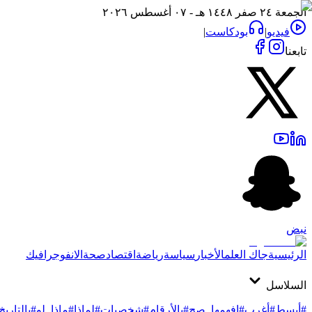
الجمعة ٢٤ صفر ١٤٤٨ هـ - ٠٧ أغسطس ٢٠٢٦
فيديو
|
بودكاست
|
تابعنا
نبض
الرئيسية
جاك العلم
الأخبار
سياسة
رياضة
اقتصاد
صحة
الانفوجرافيك
السلاسل
#أبسط
#أغرب
#افهمها_صح
#بالأرقام
#شخصيات
#لماذا
#ماذا_لو
#بالتاريخ