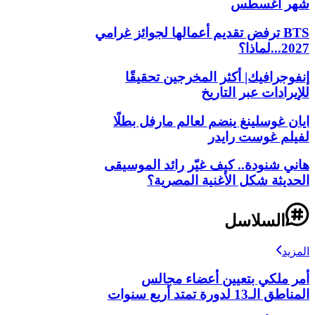
شهر أغسطس
BTS ترفض تقديم أعمالها لجوائز غرامي
2027...لماذا؟
إنفوجرافيك| أكثر المخرجين تحقيقًا
للإيرادات عبر التاريخ
ايان غوسلينغ ينضم لعالم مارفل بطلًا
لفيلم غوست رايدر
هاني شنودة.. كيف غيّر رائد الموسيقى
الحديثة شكل الأغنية المصرية؟
السلاسل
المزيد
أمر ملكي بتعيين أعضاء مجالس
المناطق الـ13 لدورة تمتد أربع سنوات