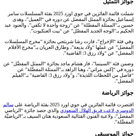
جوائز التمثيل
شملت قائمة الفائزين في جوي اورد 2025 بفئة المسلسلات سامر
إسماعيل بجائزة الممثل المفضل عن دوره في “العميل”، وهدى
حسين بـ”الممثلة المفضّلة” عن “زوجة واحدة لا تكفي”، والعنود عبد
الحكيم بـ”الوجه الجديد المفضّل” عن “بيت العنكبوت”.
وفي فئة “الإخراج”، فازت رشا شربتجي بجائزة “مخرج المسلسلات
المفضل” عن عملها “ولاد بديعة”، وطارق العريان بـ”مخرج الأفلام
المفضل” عن “ولاد رزق 3: القاضية”.
وضمن فئة “السينما”، فاز هشام ماجد بجائزة “الممثل المفضَّل” عن
دوره في “إكس مراتي”، وهنا الزاهد بـ”الممثلة المفضَّلة” عن
“فاصل من اللحظات اللذيذة”، و”ولاد رزق 3: القاضية” بـ”الفيلم
المفضل”.
جوائز الرياضة
اقتصرت قائمة الفائزين في جوي اورد 2025 بفئة الرياضة على
سالم
الدوسري لاعب فريق الهلال السعودي
والذي حصد جائزة “الرياضي
المفضل”، ولاعبة الفنون القتالية السعودية هتان السيف بـ”الرياضيِّة
المفضَّلة”.
جوائز الموسيقى