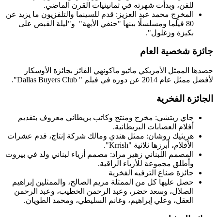
للفن، وبدأت شهرته في ثمانينيات القرن الماضي.
المخرِج محمد عبد العزيز: قدم للسينما والتلفزيون ما يزيد عن
80 فيلما ومسلسلًا بينها "حنفي الأبهة" و"ليلة القبض على
بكيزة وزغلول".
جائزة شخصية العام
حصدها الممثل الأمريكي ماثيو ماكونهي الفائز بجائزة الأوسكار
لأفضل ممثل عام 2014 عن دوره في فيلم " Dallas Buyers Club".
الجائزة الفخرية
جاي ريتشي: مخرج ومنتج وكاتب بريطاني معروف بتقديم
أفلام العصابات البريطانية.
هريثيك روشان: ممثل هندي ومالك شركة إنتاج، قدم عشرات
الأفلام، أبرزها ثلاثية "Krrish".
المصمم اللبناني زهير مراد: مصمم أزياء لبناني ولد في بيروت
وأطلق مجموعة للأزياء الراقية.
جائزة صناع الترفيه الفخرية
حصل عليها كل من الممثلة مريم الصالح، والممثلين إبراهيم
الصلال، وسعد خضر، وعبد الرحمن الخطيب، وعبد الرحمن
العقل، وعلي إبراهيم، وغانم السليطي، ومحمد الطويان.