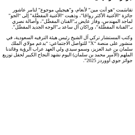
تقاسَمت “هو أنت مين” لأنغام، و”هيجيلي موجوع” لتامر عاشور
جائزة “الأغنية الأكثر رواجًا”، وذهبت “الأغنية المفضَّلة” إلى “الجو”
لماجد المهندس، وفاز عايض بـ”الفنان المفضَّل”، وأصالة نصري
بـ”الفنانة المفضَّلة”، وراكان آل ساعد بـ”الوجه الجديد المفضَّل”.
وكتب المستشار تركي آل الشيخ رئيس هيئة الترفيه السعودية، في
منشور على منصة “X” للتواصل الاجتماعي: “بدعم مولاي الملك
سلمان بن عبد العزيز، وسمو سيدي ولي العهد عراب الرؤية وقائدنا
الملهم (الأمير محمد بن سلمان) اليوم نشهد النجاح الكبير لحفل توزيع
جوائز جوي أووردز 2025”.