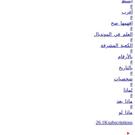
أبسط
#
أغرب
#
افهمها_صح
#
العلم_في_المونديال
#
الكعبة_المشرفة
#
بالأرقام
#
بالتاريخ
#
شخصيات
#
لماذا
#
ماذا_بعد
#
ماذا_لو
26.1K
subscriptions