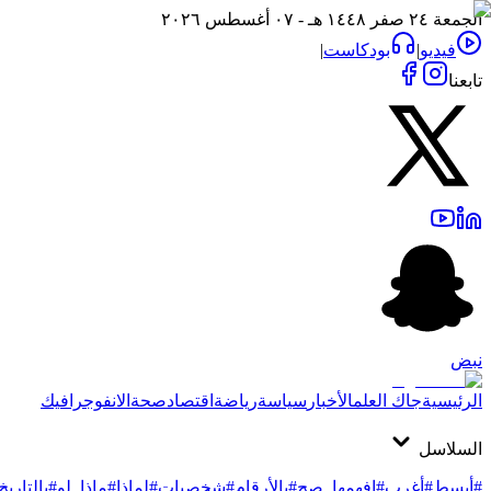
الجمعة ٢٤ صفر ١٤٤٨ هـ - ٠٧ أغسطس ٢٠٢٦
فيديو
|
بودكاست
|
تابعنا
نبض
الرئيسية
جاك العلم
الأخبار
سياسة
رياضة
اقتصاد
صحة
الانفوجرافيك
السلاسل
#أبسط
#أغرب
#افهمها_صح
#بالأرقام
#شخصيات
#لماذا
#ماذا_لو
#بالتاريخ