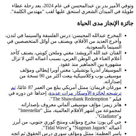
وتوفي الأمير بدر بن عبدالمحسن في عام 2024، بعد رحلة عطاء
طويلة في الميدان الشعري استحق عليها لقب "مهندس الكلمة".
جائزة الإنجاز مدى الحياة
المخرج عبدالله المحيسن: درس الفلسفة والسينما في لندن،
وأخرج العديد من الأفلام، ويصنف من أوائل المتخصصين في
السينما بالسعودية.
الفنان عبد الله الرويشد: مغني وملحن كويتي، يصنف كأحد
أعلام الغناء في الوطن العربي، بسبب أعماله التي لا تزال
مشهورة بين الجماهير منذ عقود.
الموسيقار أندريا بوتشيلي: مغني أوبرا إيطالي ومؤلف
موسيقى بوب وكلاسيكية بيعت أكثر من 90 نسخة من
إصداراته.
مورغان فريمان: ممثل أمريكي يبلغ من العمر 87 عامًا،
تم
ترشيحه لجائزة الأوسكار مرات عديدة
، إحداها عن دوره في
فيلم " The Shawshank Redemption".
هانز زيمر: مؤلف موسيقى ألماني معروف بإصداراته
لمجموعة من أشهر الأفلام العالمية، مثل "Interstellar"
و"Gladiator".
جي كي يون: مخرج ومؤلف ومنتج كوري جنوبي، من أبرز
أعماله "Nagman Jagaek" و"Tidal Wave".
ياسر العظمة: ممثل ومؤلف سوري درس الحقوق ثم اتجه