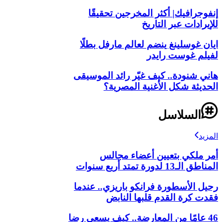
إنفوجرافيك| أكثر المخرجين تحقيقًا
للإيرادات عبر التاريخ
ايان غوسلينغ ينضم لعالم مارفل بطلًا
لفيلم غوست رايدر
هاني شنودة.. كيف غيّر رائد الموسيقى
الحديثة شكل الأغنية المصرية؟
السلاسل
المزيد
أمر ملكي بتعيين أعضاء مجالس
المناطق الـ13 لدورة تمتد أربع سنوات
رحيل الأسطورة فرانكو باريزي.. عندما
فقدت كرة القدم قلبها النابض
46 عامًا من المعارضة.. كيف يسعى رضا